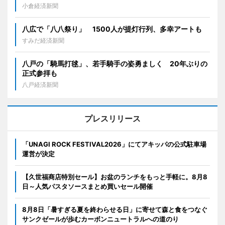
小倉経済新聞
八広で「八八祭り」 1500人が提灯行列、多幸アートも
すみだ経済新聞
八戸の「騎馬打毬」、若手騎手の姿勇ましく 20年ぶりの
正式参拝も
八戸経済新聞
プレスリリース
「UNAGI ROCK FESTIVAL2026」にてアキッパの公式駐車場
運営が決定
【久世福商店特別セール】お盆のランチをもっと手軽に。8月8
日～人気パスタソースまとめ買いセール開催
8月8日「暑すぎる夏を終わらせる日」に寄せて森と食をつなぐ
サンクゼールが歩むカーボンニュートラルへの道のり