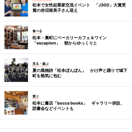
松本で女性起業家交流イベント 「J300」大賞受
賞の赤沼留美子さん迎え
食べる
松本・裏町にベーカリーカフェ＆ワイン
「escapism」 朝からゆっくりと
見る・遊ぶ
夏の風物詩「松本ぼんぼん」 かけ声と踊りで城下
町を熱気に包む
買う
松本に書店「bocca books」 ギャラリー併設、
読書会などイベントも