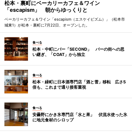
松本・裏町にベーカリーカフェ＆ワイン
「escapism」 朝からゆっくりと
ベーカリーカフェ＆ワイン「escapism（エスケイピズム）」（松本市
城東1）が松本・裏町に7月22日、オープンした。
食べる
松本・中町にバー「SECOND」 バーの街への思
い継ぎ、「COAT」から独立
食べる
松本・緑町に日本酒専門店「酒と雪」移転 広さ5
倍も、これまで通り接客重視
食べる
安曇野にかき氷専門店「水と果」 伏流水使った氷
に地元食材のシロップ