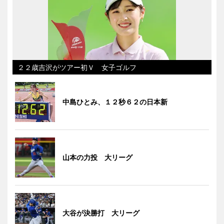
２２歳吉沢がツアー初Ｖ 女子ゴルフ
中島ひとみ、１２秒６２の日本新
山本の力投 大リーグ
大谷が決勝打 大リーグ