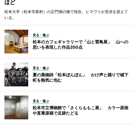
ほど
松本大学（松本市新村）の正門側の畑で現在、ヒマワリが見頃を迎えて
いる。
見る・遊ぶ
松本のカフェギャラリーで「山と雷鳥展」 山への
思いを表現した作品350点
見る・遊ぶ
夏の風物詩「松本ぼんぼん」 かけ声と踊りで城下
町を熱気に包む
見る・遊ぶ
松本市立博物館で「さくらももこ展」 カラー原画
や直筆原稿で足跡たどる