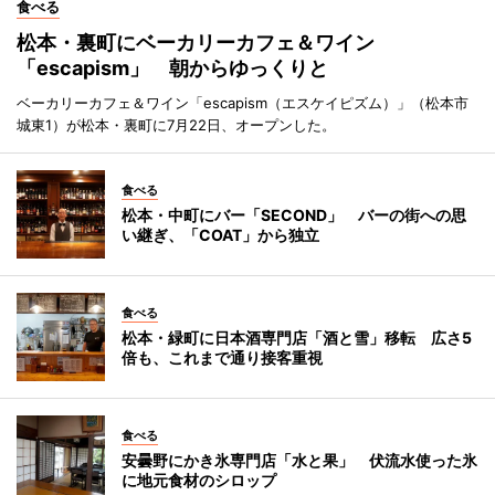
食べる
松本・裏町にベーカリーカフェ＆ワイン
「escapism」 朝からゆっくりと
ベーカリーカフェ＆ワイン「escapism（エスケイピズム）」（松本市
城東1）が松本・裏町に7月22日、オープンした。
食べる
松本・中町にバー「SECOND」 バーの街への思
い継ぎ、「COAT」から独立
食べる
松本・緑町に日本酒専門店「酒と雪」移転 広さ5
倍も、これまで通り接客重視
食べる
安曇野にかき氷専門店「水と果」 伏流水使った氷
に地元食材のシロップ