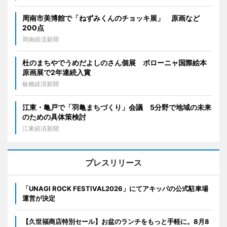
周南市美博館で「ねずみくんのチョッキ展」 原画など
200点
周南経済新聞
杜のまちやでうめだよしのさん個展 ボローニャ国際絵本
原画展で2年連続入賞
板橋経済新聞
江東・亀戸で「羽亀まちづくり」会議 5分野で地域の未来
のための具体策検討
江東経済新聞
プレスリリース
「UNAGI ROCK FESTIVAL2026」にてアキッパの公式駐車場
運営が決定
【久世福商店特別セール】お盆のランチをもっと手軽に。8月8