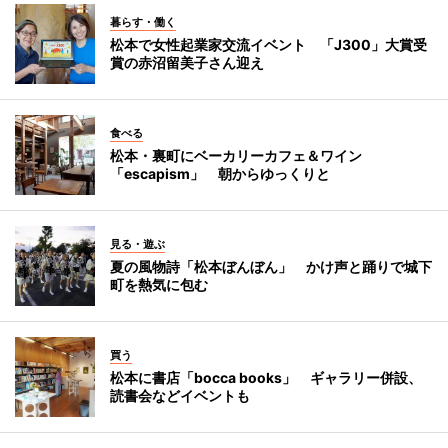
暮らす・働く
松本で女性起業家交流イベント 「J300」大賞受
賞の赤沼留美子さん迎え
食べる
松本・裏町にベーカリーカフェ＆ワイン
「escapism」 朝からゆっくりと
見る・遊ぶ
夏の風物詩「松本ぼんぼん」 かけ声と踊りで城下
町を熱気に包む
買う
松本に書店「bocca books」 ギャラリー併設、
読書会などイベントも