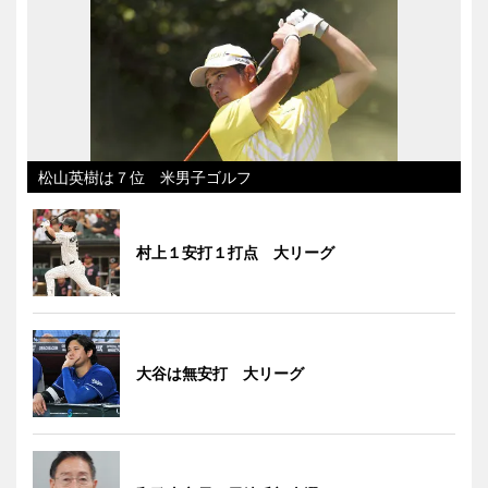
松山英樹は７位 米男子ゴルフ
村上１安打１打点 大リーグ
大谷は無安打 大リーグ