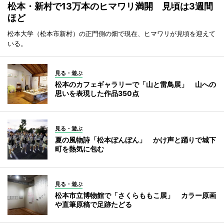
松本・新村で13万本のヒマワリ満開 見頃は3週間
ほど
松本大学（松本市新村）の正門側の畑で現在、ヒマワリが見頃を迎えて
いる。
見る・遊ぶ
松本のカフェギャラリーで「山と雷鳥展」 山への
思いを表現した作品350点
見る・遊ぶ
夏の風物詩「松本ぼんぼん」 かけ声と踊りで城下
町を熱気に包む
見る・遊ぶ
松本市立博物館で「さくらももこ展」 カラー原画
や直筆原稿で足跡たどる