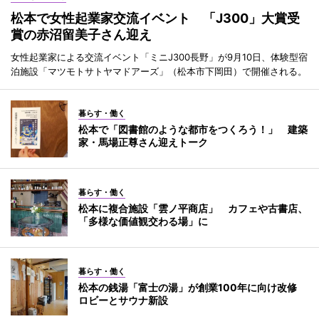
松本で女性起業家交流イベント 「J300」大賞受
賞の赤沼留美子さん迎え
女性起業家による交流イベント「ミニJ300長野」が9月10日、体験型宿
泊施設「マツモトサトヤマドアーズ」（松本市下岡田）で開催される。
暮らす・働く
松本で「図書館のような都市をつくろう！」 建築
家・馬場正尊さん迎えトーク
暮らす・働く
松本に複合施設「雲ノ平商店」 カフェや古書店、
「多様な価値観交わる場」に
暮らす・働く
松本の銭湯「富士の湯」が創業100年に向け改修
ロビーとサウナ新設