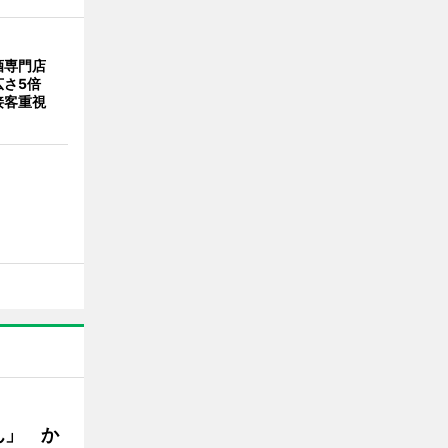
酒専門店
広さ5倍
接客重視
ん」 か