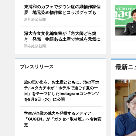
東浦和のカフェでダウン症の織物作家個
展 地元染め物作家とコラボグッズも
浦和経済新聞
深大寺食文化編集室が「角大師どら焼
き」発売 物語ある土産で地域を元気に
調布経済新聞
プレスリリース
最新ニ
旅の思い出を、お土産とともに。池の平ホ
テル×タカチホが「ホテルで過ごす夏の一
日」をテーマにしたInstagramコンテンツ
を8月5日（水）に公開
学生が企業の魅力を発掘するメディア
「GUGEN」が「ガクセイ取材班」へ名称変
更