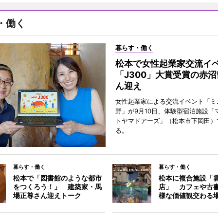
・働く
暮らす・働く
松本で女性起業家交流
「J300」大賞受賞の赤
ん迎え
女性起業家による交流イベント「ミニ
野」が9月10日、体験型宿泊施設「
トヤマドアーズ」（松本市下岡田）
る。
暮らす・働く
暮らす・働く
松本で「図書館のような都市
松本に複合施設「
をつくろう！」 建築家・馬
店」 カフェや古
場正尊さん迎えトーク
様な価値観交わる