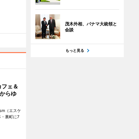
茂木外相、パナマ大統領と
会談
もっと見る
カフェ＆
朝からゆ
ism（エスケ
・裏町に7