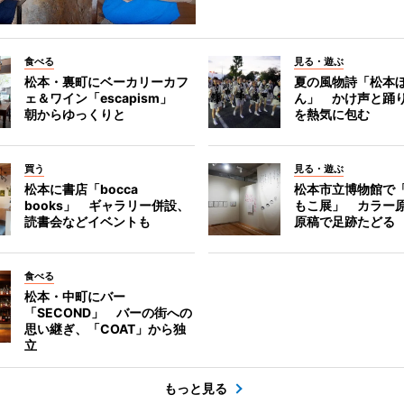
食べる
見る・遊ぶ
松本・裏町にベーカリーカフ
夏の風物詩「松本
ェ＆ワイン「escapism」
ん」 かけ声と踊
朝からゆっくりと
を熱気に包む
買う
見る・遊ぶ
松本に書店「bocca
松本市立博物館で
books」 ギャラリー併設、
もこ展」 カラー
読書会などイベントも
原稿で足跡たどる
食べる
松本・中町にバー
「SECOND」 バーの街への
思い継ぎ、「COAT」から独
立
もっと見る