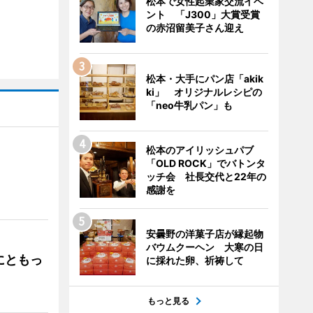
松本で女性起業家交流イベ
ント 「J300」大賞受賞
の赤沼留美子さん迎え
松本・大手にパン店「akik
ki」 オリジナルレシピの
「neo牛乳パン」も
松本のアイリッシュパブ
「OLD ROCK」でバトンタ
ッチ会 社長交代と22年の
」
感謝を
安曇野の洋菓子店が縁起物
バウムクーヘン 大寒の日
にともっ
に採れた卵、祈祷して
もっと見る