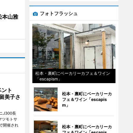
フォトフラッシュ
松本山雅
松本・裏町にベーカリーカフェ＆ワイン
「escapism」
イベント
松本・裏町にベーカリーカ
沼留美子さ
フェ＆ワイン「escapis
m」
J300長
マツモトサ
で開催され
松本・裏町にベーカリーカ
フェ＆ワイン「escapis