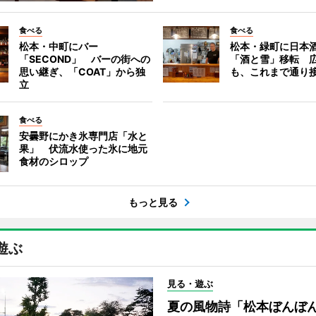
食べる
食べる
松本・中町にバー
松本・緑町に日本
「SECOND」 バーの街への
「酒と雪」移転 
思い継ぎ、「COAT」から独
も、これまで通り
立
食べる
安曇野にかき氷専門店「水と
果」 伏流水使った氷に地元
食材のシロップ
もっと見る
遊ぶ
見る・遊ぶ
夏の風物詩「松本ぼんぼ