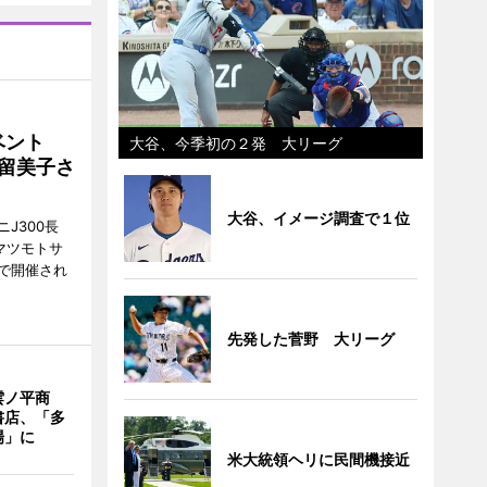
イベント
大谷、今季初の２発 大リーグ
沼留美子さ
大谷、イメージ調査で１位
J300長
マツモトサ
で開催され
先発した菅野 大リーグ
雲ノ平商
書店、「多
場」に
米大統領ヘリに民間機接近