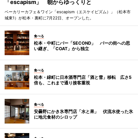
「escapism」 朝からゆっくりと
ベーカリーカフェ＆ワイン「escapism（エスケイピズム）」（松本市
城東1）が松本・裏町に7月22日、オープンした。
食べる
松本・中町にバー「SECOND」 バーの街への思
い継ぎ、「COAT」から独立
食べる
松本・緑町に日本酒専門店「酒と雪」移転 広さ5
倍も、これまで通り接客重視
食べる
安曇野にかき氷専門店「水と果」 伏流水使った氷
に地元食材のシロップ