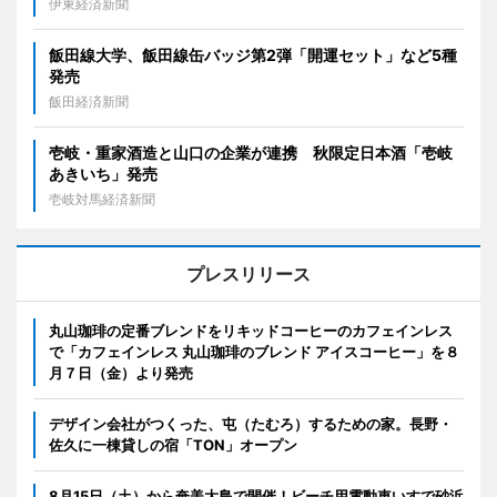
伊東経済新聞
飯田線大学、飯田線缶バッジ第2弾「開運セット」など5種
発売
飯田経済新聞
壱岐・重家酒造と山口の企業が連携 秋限定日本酒「壱岐
あきいち」発売
壱岐対馬経済新聞
プレスリリース
丸山珈琲の定番ブレンドをリキッドコーヒーのカフェインレス
で「カフェインレス 丸山珈琲のブレンド アイスコーヒー」を８
月７日（金）より発売
デザイン会社がつくった、屯（たむろ）するための家。長野・
佐久に一棟貸しの宿「TON」オープン
8月15日（土）から奄美大島で開催！ビーチ用電動車いすで砂浜