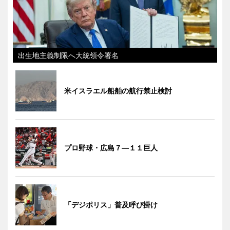
出生地主義制限へ大統領令署名
米イスラエル船舶の航行禁止検討
プロ野球・広島７―１１巨人
「デジポリス」普及呼び掛け