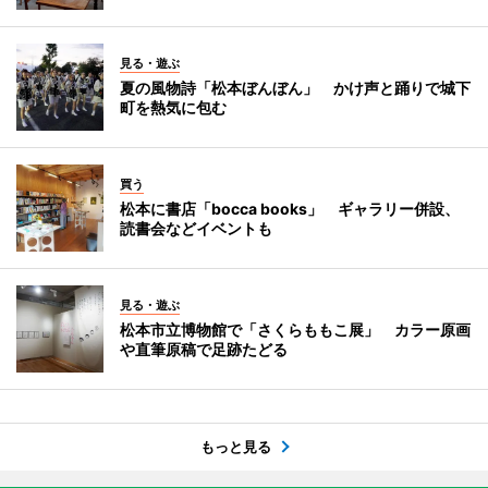
見る・遊ぶ
夏の風物詩「松本ぼんぼん」 かけ声と踊りで城下
町を熱気に包む
買う
松本に書店「bocca books」 ギャラリー併設、
読書会などイベントも
見る・遊ぶ
松本市立博物館で「さくらももこ展」 カラー原画
や直筆原稿で足跡たどる
もっと見る