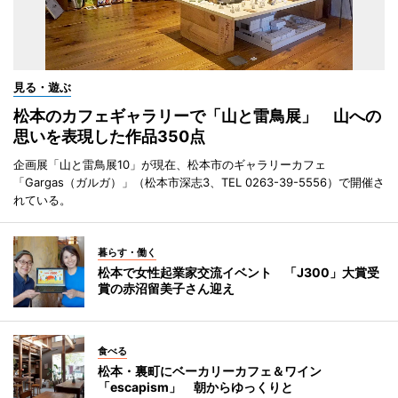
見る・遊ぶ
松本のカフェギャラリーで「山と雷鳥展」 山への
思いを表現した作品350点
企画展「山と雷鳥展10」が現在、松本市のギャラリーカフェ
「Gargas（ガルガ）」（松本市深志3、TEL 0263-39-5556）で開催さ
れている。
暮らす・働く
松本で女性起業家交流イベント 「J300」大賞受
賞の赤沼留美子さん迎え
食べる
松本・裏町にベーカリーカフェ＆ワイン
「escapism」 朝からゆっくりと