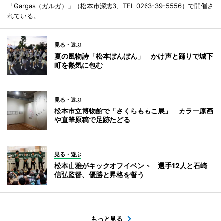
「Gargas（ガルガ）」（松本市深志3、TEL 0263-39-5556）で開催さ
れている。
見る・遊ぶ
夏の風物詩「松本ぼんぼん」 かけ声と踊りで城下
町を熱気に包む
見る・遊ぶ
松本市立博物館で「さくらももこ展」 カラー原画
や直筆原稿で足跡たどる
見る・遊ぶ
松本山雅がキックオフイベント 選手12人と石崎
信弘監督、優勝と昇格を誓う
もっと見る