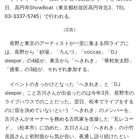
日、高円寺ShowBoat（東京都杉並区高円寺北3、TEL
03-3337-5745
）で行われる。
［広告］
長野と東京のアーティストが一堂に集まる同ライブに
は、長野から「砂場」「ろんづ」「coccas」「DJ
sleeper」の4組が、東京から「へきれき」「華村灰太郎」
「接客」の3組が、それぞれ参加する。
イベントのきっかけとなった「へきれき」と「DJ
sleeper」こと古川さんが出会ったのは今年3月、長野市の
ライブハウスでのことだった。翌日、松本でライブをする
のに宿を決めていないという「へきれき」のメンバーを、
古川さんがオーナーを務める古民家を改築した「瓦レコー
ド」（松本市）に泊めた。古川さんは「へきれき」の小竹
克昌さんと初対面から気が合い、夜通し語り続けたとい