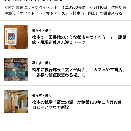
女性起業家による交流イベント「ミニJ300長野」が9月10日、体験型宿
泊施設「マツモトサトヤマドアーズ」（松本市下岡田）で開催される。
暮らす・働く
松本で「図書館のような都市をつくろう！」 建築
家・馬場正尊さん迎えトーク
暮らす・働く
松本に複合施設「雲ノ平商店」 カフェや古書店、
「多様な価値観交わる場」に
暮らす・働く
松本の銭湯「富士の湯」が創業100年に向け改修
ロビーとサウナ新設