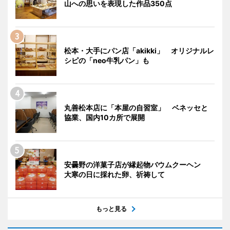
山への思いを表現した作品350点
松本・大手にパン店「akikki」 オリジナルレ
シピの「neo牛乳パン」も
丸善松本店に「本屋の自習室」 ベネッセと
協業、国内10カ所で展開
安曇野の洋菓子店が縁起物バウムクーヘン
大寒の日に採れた卵、祈祷して
もっと見る