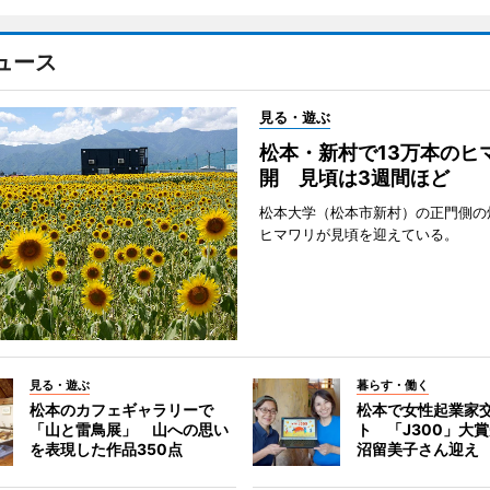
ュース
見る・遊ぶ
松本・新村で13万本のヒ
開 見頃は3週間ほど
松本大学（松本市新村）の正門側の
ヒマワリが見頃を迎えている。
見る・遊ぶ
暮らす・働く
松本のカフェギャラリーで
松本で女性起業家
「山と雷鳥展」 山への思い
ト 「J300」大
を表現した作品350点
沼留美子さん迎え