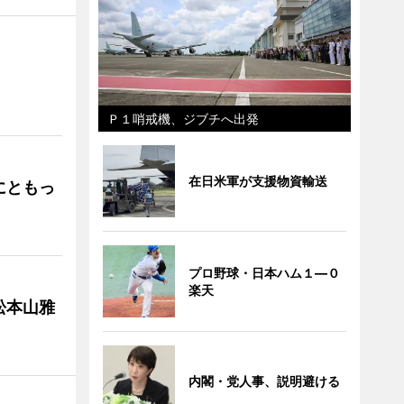
」
Ｐ１哨戒機、ジブチへ出発
在日米軍が支援物資輸送
にともっ
プロ野球・日本ハム１―０
楽天
松本山雅
内閣・党人事、説明避ける