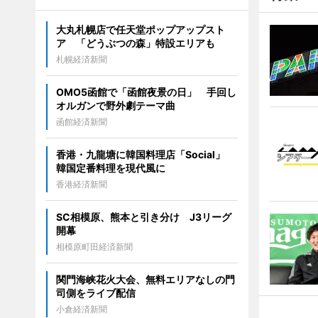
大丸札幌店で任天堂ポップアップスト
ア 「どうぶつの森」特設エリアも
札幌経済新聞
OMO5函館で「函館夜景の日」 手回し
オルガンで野外劇テーマ曲
函館経済新聞
香港・九龍塘に韓国料理店「Social」
韓国定番料理を現代風に
香港経済新聞
SC相模原、熊本と引き分け J3リーグ
開幕
相模原町田経済新聞
関門海峡花火大会、無料エリアなしの門
司側をライブ配信
小倉経済新聞