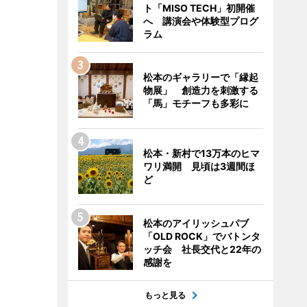
ト「MISO TECH」初開催
へ 講演会や体験型プログ
ラム
松本のギャラリーで「縁起
物展」 創造力を刺激する
「馬」モチーフも多彩に
松本・新村で13万本のヒマ
ワリ満開 見頃は3週間ほ
ど
松本のアイリッシュパブ
「OLD ROCK」でバトンタ
ッチ会 社長交代と22年の
感謝を
もっと見る