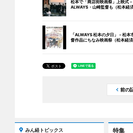
松本で「商店街映画祭」上映式－
ALWAYS・山崎監督も（松本経
「ALWAYS 松本の夕日」－松本
督作品にちなみ映画祭（松本経済
前の
みん経トピックス
特集