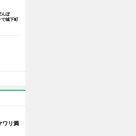
ぼんぼ
りで城下町
マワリ満