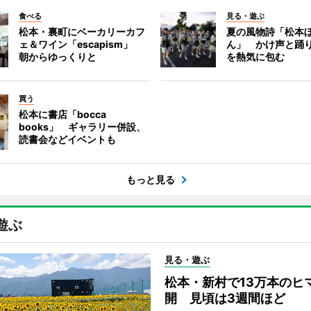
食べる
見る・遊ぶ
松本・裏町にベーカリーカフ
夏の風物詩「松本
ェ＆ワイン「escapism」
ん」 かけ声と踊
朝からゆっくりと
を熱気に包む
買う
松本に書店「bocca
books」 ギャラリー併設、
読書会などイベントも
もっと見る
遊ぶ
見る・遊ぶ
松本・新村で13万本のヒ
開 見頃は3週間ほど