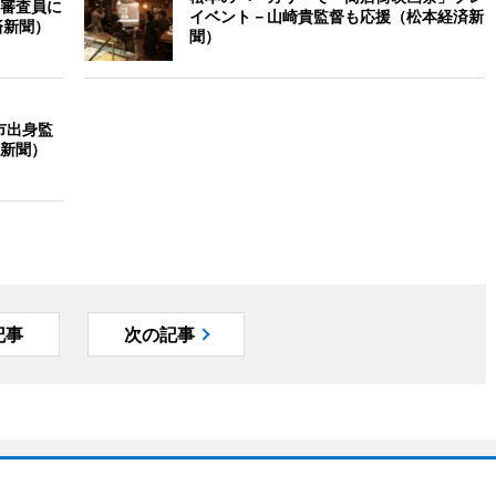
審査員に
イベント－山崎貴監督も応援（松本経済新
済新聞）
聞）
市出身監
新聞）
記事
次の記事