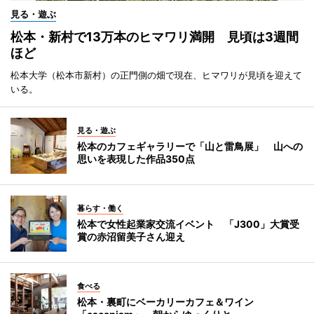
見る・遊ぶ
松本・新村で13万本のヒマワリ満開 見頃は3週間
ほど
松本大学（松本市新村）の正門側の畑で現在、ヒマワリが見頃を迎えて
いる。
見る・遊ぶ
松本のカフェギャラリーで「山と雷鳥展」 山への
思いを表現した作品350点
暮らす・働く
松本で女性起業家交流イベント 「J300」大賞受
賞の赤沼留美子さん迎え
食べる
松本・裏町にベーカリーカフェ＆ワイン