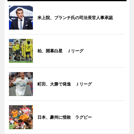
米上院、ブランチ氏の司法長官人事承認
柏、開幕白星 Ｊリーグ
町田、大勝で発進 Ｊリーグ
日本、豪州に惜敗 ラグビー