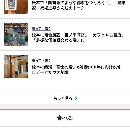
松本で「図書館のような都市をつくろう！」 建築
家・馬場正尊さん迎えトーク
暮らす・働く
松本に複合施設「雲ノ平商店」 カフェや古書店、
「多様な価値観交わる場」に
暮らす・働く
松本の銭湯「富士の湯」が創業100年に向け改修
ロビーとサウナ新設
もっと見る
食べる