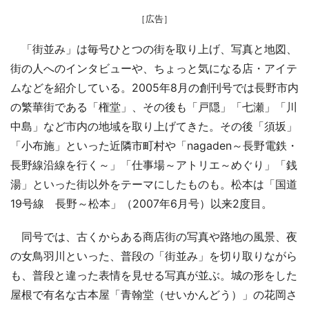
［広告］
「街並み」は毎号ひとつの街を取り上げ、写真と地図、
街の人へのインタビューや、ちょっと気になる店・アイテ
ムなどを紹介している。2005年8月の創刊号では長野市内
の繁華街である「権堂」、その後も「戸隠」「七瀬」「川
中島」など市内の地域を取り上げてきた。その後「須坂」
「小布施」といった近隣市町村や「nagaden～長野電鉄・
長野線沿線を行く～」「仕事場～アトリエ～めぐり」「銭
湯」といった街以外をテーマにしたものも。松本は「国道
19号線 長野～松本」（2007年6月号）以来2度目。
同号では、古くからある商店街の写真や路地の風景、夜
の女鳥羽川といった、普段の「街並み」を切り取りながら
も、普段と違った表情を見せる写真が並ぶ。城の形をした
屋根で有名な古本屋「青翰堂（せいかんどう）」の花岡さ