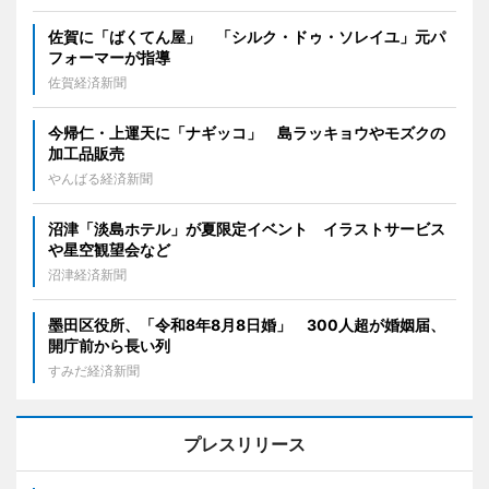
佐賀に「ばくてん屋」 「シルク・ドゥ・ソレイユ」元パ
フォーマーが指導
佐賀経済新聞
今帰仁・上運天に「ナギッコ」 島ラッキョウやモズクの
加工品販売
やんばる経済新聞
沼津「淡島ホテル」が夏限定イベント イラストサービス
や星空観望会など
沼津経済新聞
墨田区役所、「令和8年8月8日婚」 300人超が婚姻届、
開庁前から長い列
すみだ経済新聞
プレスリリース