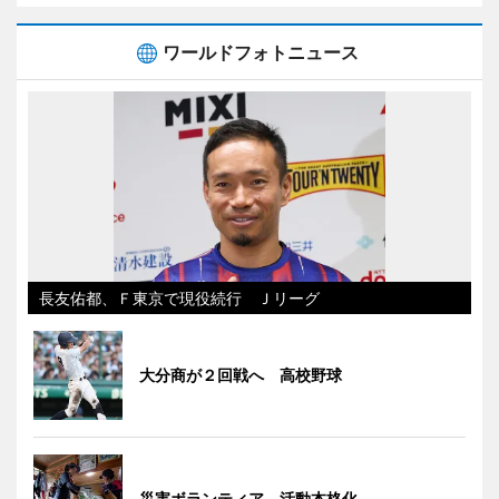
ワールドフォトニュース
長友佑都、Ｆ東京で現役続行 Ｊリーグ
大分商が２回戦へ 高校野球
災害ボランティア、活動本格化