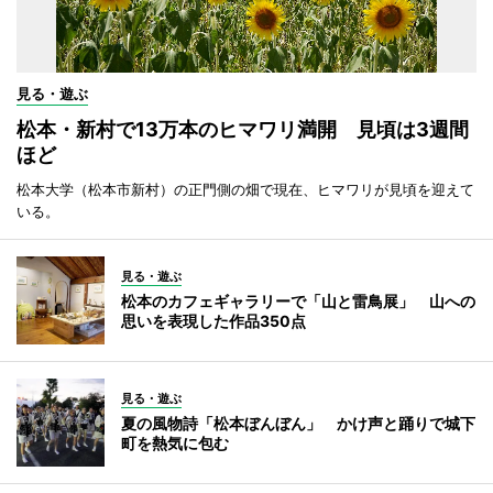
見る・遊ぶ
松本・新村で13万本のヒマワリ満開 見頃は3週間
ほど
松本大学（松本市新村）の正門側の畑で現在、ヒマワリが見頃を迎えて
いる。
見る・遊ぶ
松本のカフェギャラリーで「山と雷鳥展」 山への
思いを表現した作品350点
見る・遊ぶ
夏の風物詩「松本ぼんぼん」 かけ声と踊りで城下
町を熱気に包む