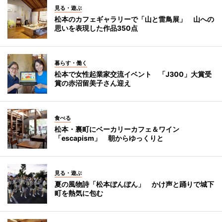
見る・遊ぶ
松本のカフェギャラリーで「山と雷鳥展」 山への
思いを表現した作品350点
暮らす・働く
松本で女性起業家交流イベント 「J300」大賞受
賞の赤沼留美子さん迎え
食べる
松本・裏町にベーカリーカフェ＆ワイン
「escapism」 朝からゆっくりと
見る・遊ぶ
夏の風物詩「松本ぼんぼん」 かけ声と踊りで城下
町を熱気に包む