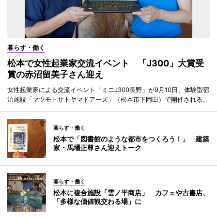
暮らす・働く
松本で女性起業家交流イベント 「J300」大賞受
賞の赤沼留美子さん迎え
女性起業家による交流イベント「ミニJ300長野」が9月10日、体験型宿
泊施設「マツモトサトヤマドアーズ」（松本市下岡田）で開催される。
暮らす・働く
松本で「図書館のような都市をつくろう！」 建築
家・馬場正尊さん迎えトーク
暮らす・働く
松本に複合施設「雲ノ平商店」 カフェや古書店、
「多様な価値観交わる場」に