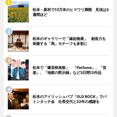
松本・新村で13万本のヒマワリ満開 見頃は3
週間ほど
松本のギャラリーで「縁起物展」 創造力を
刺激する「馬」モチーフも多彩に
松本で「爆音映画祭」 「Perfume」、「音
楽」、「地獄の黙示録」など3日間12作品
松本のアイリッシュパブ「OLD ROCK」でバ
トンタッチ会 社長交代と22年の感謝を