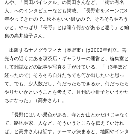
んや、「岡田バイシクル」の岡田さんなど、「街の有名
人」へのインタビューなども掲載。「長野市をメーンに3
年やってきたので…松本もいい街なので、そろそろやろう
かと。やっぱり『長野』とは違う何かがあると思う」と編
集の高井綾子さん。
出版するナノグラフィカ（長野市）は2002年創立。善
光寺の近くにある喫茶店・ギャラリーの運営と、編集室と
して雑誌などの記事や写真を手がけている。「（3年ほど
経ったので）そろそろ自分たちでも何か出したいと思っ
て。でも、少人数だし、何だったらできるか、何だったら
やりたいかということを考えて、月刊の小冊子というかた
ちになった」（高井さん）。
「長野にはいい景色がある。寺とか山とかだけじゃなく
て、路地や家、人など。そういうところを伝えていけれ
ば」と高井さんは話す。テーマが決まると、地図やインタ