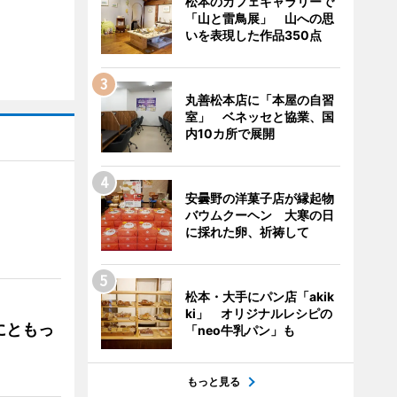
松本のカフェギャラリーで
「山と雷鳥展」 山への思
いを表現した作品350点
丸善松本店に「本屋の自習
室」 ベネッセと協業、国
内10カ所で展開
安曇野の洋菓子店が縁起物
バウムクーヘン 大寒の日
」
に採れた卵、祈祷して
松本・大手にパン店「akik
ki」 オリジナルレシピの
にともっ
「neo牛乳パン」も
もっと見る