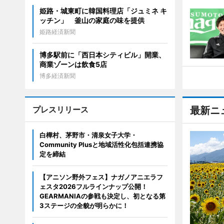
姫路・城東町に韓国料理店「ジュミネ キ
ッチン」 釜山の家庭の味を提供
姫路経済新聞
博多駅前に「西日本シティビル」開業、
商業ゾーンは飲食5店
博多経済新聞
プレスリリース
最新ニ
白樺村、茅野市・清泉女子大学・
Community Plusと地域活性化包括連携協
定を締結
【アニソン野外フェス】ナガノアニエラフ
ェスタ2026フルラインナップ公開！
GEARMANIAの参戦も決定し、初となる第
3ステージの全貌が明らかに！