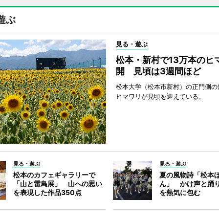
遊ぶ
見る・遊ぶ
松本・新村で13万本のヒ
開 見頃は3週間ほど
松本大学（松本市新村）の正門側の
ヒマワリが見頃を迎えている。
見る・遊ぶ
見る・遊ぶ
松本のカフェギャラリーで
夏の風物詩「松本
「山と雷鳥展」 山への思い
ん」 かけ声と踊
を表現した作品350点
を熱気に包む