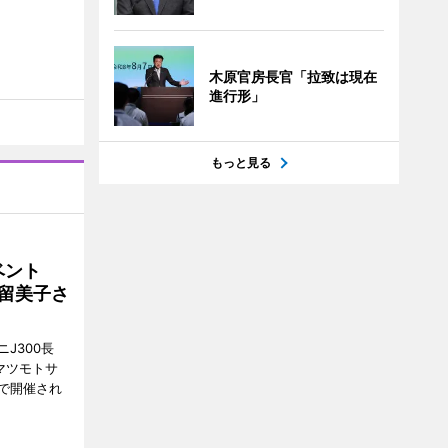
木原官房長官「拉致は現在
進行形」
もっと見る
イベント
沼留美子さ
J300長
マツモトサ
で開催され