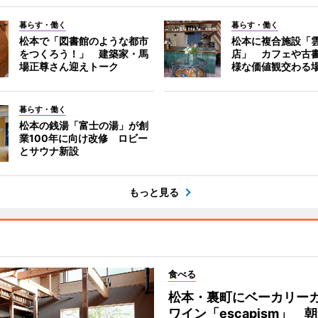
暮らす・働く
暮らす・働く
松本で「図書館のような都市
松本に複合施設「
をつくろう！」 建築家・馬
店」 カフェや古
場正尊さん迎えトーク
様な価値観交わる
暮らす・働く
松本の銭湯「富士の湯」が創
業100年に向け改修 ロビー
とサウナ新設
もっと見る
食べる
松本・裏町にベーカリー
ワイン「escapism」 