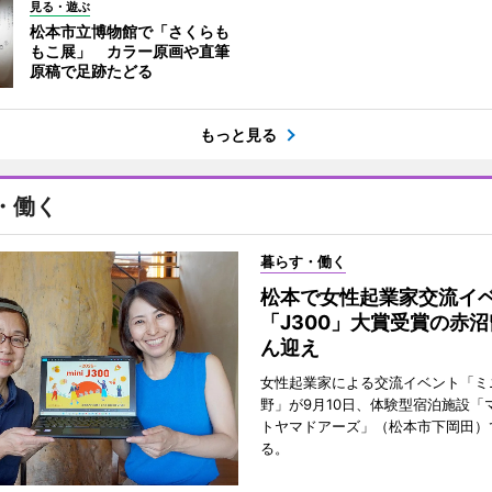
見る・遊ぶ
松本市立博物館で「さくらも
もこ展」 カラー原画や直筆
原稿で足跡たどる
もっと見る
・働く
暮らす・働く
松本で女性起業家交流
「J300」大賞受賞の赤
ん迎え
女性起業家による交流イベント「ミニ
野」が9月10日、体験型宿泊施設「
トヤマドアーズ」（松本市下岡田）
る。