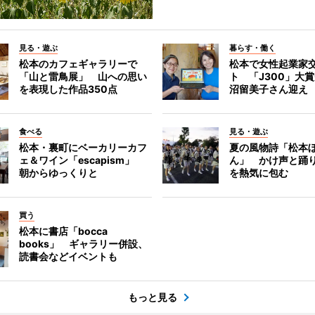
見る・遊ぶ
暮らす・働く
松本のカフェギャラリーで
松本で女性起業家
「山と雷鳥展」 山への思い
ト 「J300」大
を表現した作品350点
沼留美子さん迎え
食べる
見る・遊ぶ
松本・裏町にベーカリーカフ
夏の風物詩「松本
ェ＆ワイン「escapism」
ん」 かけ声と踊
朝からゆっくりと
を熱気に包む
買う
松本に書店「bocca
books」 ギャラリー併設、
読書会などイベントも
もっと見る