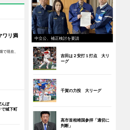
マワリ満
中立公、補正検討を要請
畑で現在、
吉田は２安打１打点 大リ
ーグ
千賀の力投 大リーグ
ぼんぼ
りで城下町
高市首相靖国参拝「適切に
判断」