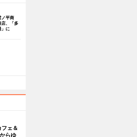
雲ノ平商
書店、「多
場」に
カフェ＆
朝からゆ