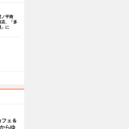
雲ノ平商
書店、「多
場」に
カフェ＆
朝からゆ