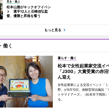
見る・遊ぶ
松本山雅がキックオフイベン
ト 選手12人と石崎信弘監
督、優勝と昇格を誓う
もっと見る
・働く
暮らす・働く
松本で女性起業家交流
「J300」大賞受賞の赤
ん迎え
女性起業家による交流イベント「ミニ
野」が9月10日、体験型宿泊施設「
トヤマドアーズ」（松本市下岡田）
る。