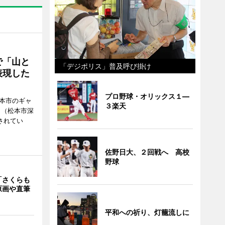
で「山と
「デジポリス」普及呼び掛け
表現した
プロ野球・オリックス１―
松本市のギャ
３楽天
」（松本市深
催されてい
佐野日大、２回戦へ 高校
野球
「さくらも
原画や直筆
平和への祈り、灯籠流しに