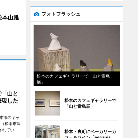
フォトフラッシュ
松本山雅
松本のカフェギャラリーで「山と雷鳥
展」
で「山と
表現した
松本のカフェギャラリーで
「山と雷鳥展」
松本市のギャ
」（松本市深
催されてい
松本・裏町にベーカリーカ
フェ＆ワイン「escapis