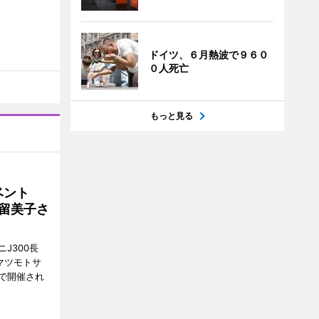
ドイツ、６月熱波で９６０
０人死亡
もっと見る
イベント
沼留美子さ
J300長
マツモトサ
で開催され