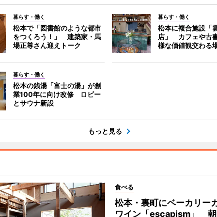
暮らす・働く
暮らす・働く
松本で「図書館のような都市
松本に複合施設「
をつくろう！」 建築家・馬
店」 カフェや古
場正尊さん迎えトーク
様な価値観交わる
暮らす・働く
松本の銭湯「富士の湯」が創
業100年に向け改修 ロビー
とサウナ新設
もっと見る
食べる
松本・裏町にベーカリー
ワイン「escapism」 