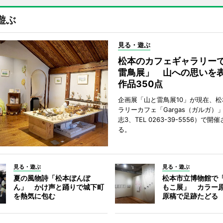
遊ぶ
見る・遊ぶ
松本のカフェギャラリー
雷鳥展」 山への思いを
作品350点
企画展「山と雷鳥展10」が現在、
ラリーカフェ「Gargas（ガルガ）
志3、TEL 0263-39-5556）で開
る。
見る・遊ぶ
見る・遊ぶ
夏の風物詩「松本ぼんぼ
松本市立博物館で
ん」 かけ声と踊りで城下町
もこ展」 カラー
を熱気に包む
原稿で足跡たどる