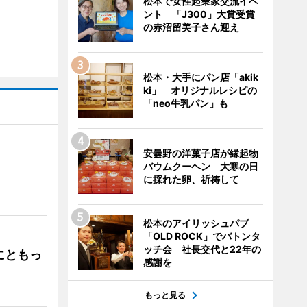
松本で女性起業家交流イベ
ント 「J300」大賞受賞
の赤沼留美子さん迎え
松本・大手にパン店「akik
ki」 オリジナルレシピの
「neo牛乳パン」も
安曇野の洋菓子店が縁起物
バウムクーヘン 大寒の日
」
に採れた卵、祈祷して
松本のアイリッシュパブ
「OLD ROCK」でバトンタ
ッチ会 社長交代と22年の
にともっ
感謝を
もっと見る