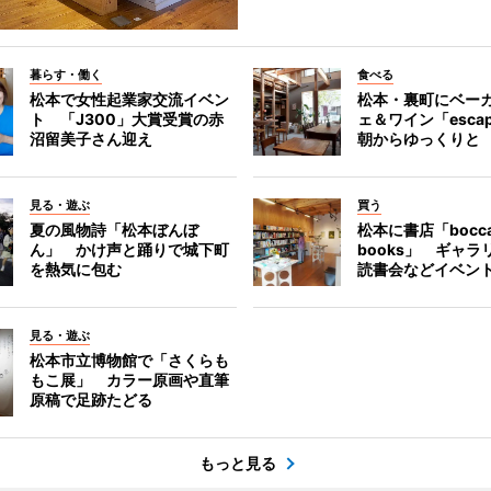
暮らす・働く
食べる
松本で女性起業家交流イベン
松本・裏町にベー
ト 「J300」大賞受賞の赤
ェ＆ワイン「esca
沼留美子さん迎え
朝からゆっくりと
見る・遊ぶ
買う
夏の風物詩「松本ぼんぼ
松本に書店「bocc
ん」 かけ声と踊りで城下町
books」 ギャ
を熱気に包む
読書会などイベン
見る・遊ぶ
松本市立博物館で「さくらも
もこ展」 カラー原画や直筆
原稿で足跡たどる
もっと見る