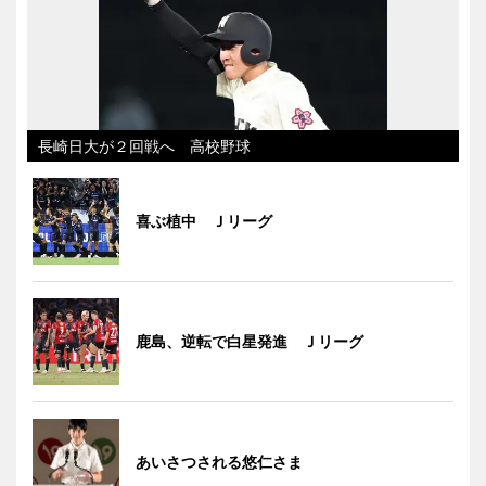
長崎日大が２回戦へ 高校野球
喜ぶ植中 Ｊリーグ
鹿島、逆転で白星発進 Ｊリーグ
あいさつされる悠仁さま