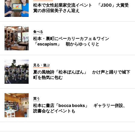
松本で女性起業家交流イベント 「J300」大賞受
賞の赤沼留美子さん迎え
食べる
松本・裏町にベーカリーカフェ＆ワイン
「escapism」 朝からゆっくりと
見る・遊ぶ
夏の風物詩「松本ぼんぼん」 かけ声と踊りで城下
町を熱気に包む
買う
松本に書店「bocca books」 ギャラリー併設、
読書会などイベントも