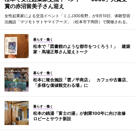
賞の赤沼留美子さん迎え
女性起業家による交流イベント「ミニJ300長野」が9月10日、体験型宿
泊施設「マツモトサトヤマドアーズ」（松本市下岡田）で開催される。
暮らす・働く
松本で「図書館のような都市をつくろう！」 建築
家・馬場正尊さん迎えトーク
暮らす・働く
松本に複合施設「雲ノ平商店」 カフェや古書店、
「多様な価値観交わる場」に
暮らす・働く
松本の銭湯「富士の湯」が創業100年に向け改修
ロビーとサウナ新設