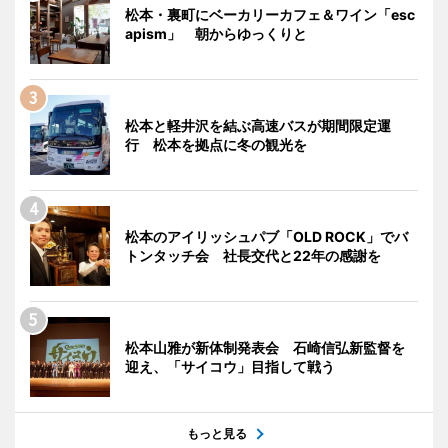
松本・裏町にベーカリーカフェ＆ワイン「esc
apism」 朝からゆっくりと
松本と軽井沢を結ぶ高速バスが期間限定運
行 松本を拠点に冬の観光を
松本のアイリッシュパブ「OLD ROCK」でバ
トンタッチ会 社長交代と22年の感謝を
松本山雅が新体制発表会 石崎信弘新監督を
迎え、「サイコウ」目指して戦う
もっと見る