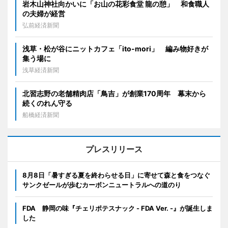
岩木山神社向かいに「お山の花彩食堂 龍の憩」 和食職人
の夫婦が経営
弘前経済新聞
浅草・松が谷にニットカフェ「ito-mori」 編み物好きが
集う場に
浅草経済新聞
北習志野の老舗精肉店「鳥吉」が創業170周年 幕末から
続くのれん守る
船橋経済新聞
プレスリリース
8月8日「暑すぎる夏を終わらせる日」に寄せて森と食をつなぐ
サンクゼールが歩むカーボンニュートラルへの道のり
FDA 静岡の味『チェリポテスナック - FDA Ver. -』が誕生しま
した