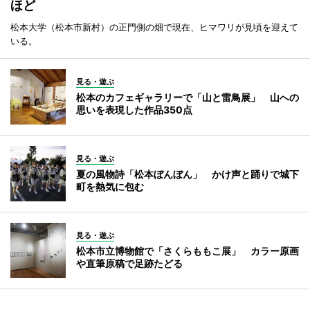
ほど
松本大学（松本市新村）の正門側の畑で現在、ヒマワリが見頃を迎えて
いる。
見る・遊ぶ
松本のカフェギャラリーで「山と雷鳥展」 山への
思いを表現した作品350点
見る・遊ぶ
夏の風物詩「松本ぼんぼん」 かけ声と踊りで城下
町を熱気に包む
見る・遊ぶ
松本市立博物館で「さくらももこ展」 カラー原画
や直筆原稿で足跡たどる