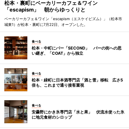
松本・裏町にベーカリーカフェ＆ワイン
「escapism」 朝からゆっくりと
ベーカリーカフェ＆ワイン「escapism（エスケイピズム）」（松本市
城東1）が松本・裏町に7月22日、オープンした。
食べる
松本・中町にバー「SECOND」 バーの街への思
い継ぎ、「COAT」から独立
食べる
松本・緑町に日本酒専門店「酒と雪」移転 広さ5
倍も、これまで通り接客重視
食べる
安曇野にかき氷専門店「水と果」 伏流水使った氷
に地元食材のシロップ