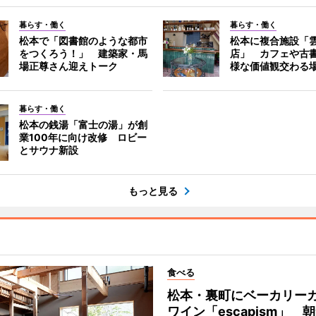
暮らす・働く
暮らす・働く
松本で「図書館のような都市
松本に複合施設「
をつくろう！」 建築家・馬
店」 カフェや古
場正尊さん迎えトーク
様な価値観交わる
暮らす・働く
松本の銭湯「富士の湯」が創
業100年に向け改修 ロビー
とサウナ新設
もっと見る
食べる
松本・裏町にベーカリー
ワイン「escapism」 