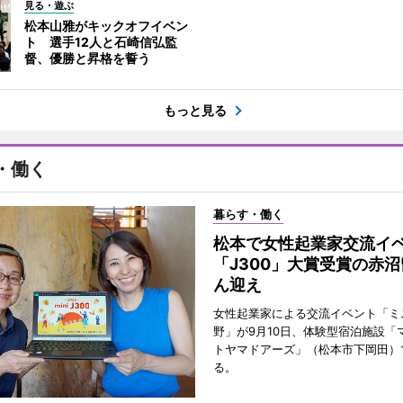
見る・遊ぶ
松本山雅がキックオフイベン
ト 選手12人と石崎信弘監
督、優勝と昇格を誓う
もっと見る
・働く
暮らす・働く
松本で女性起業家交流
「J300」大賞受賞の赤
ん迎え
女性起業家による交流イベント「ミニ
野」が9月10日、体験型宿泊施設「
トヤマドアーズ」（松本市下岡田）
る。