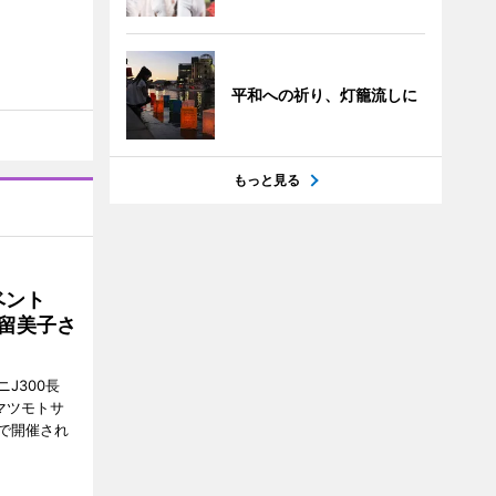
平和への祈り、灯籠流しに
もっと見る
イベント
沼留美子さ
J300長
マツモトサ
で開催され