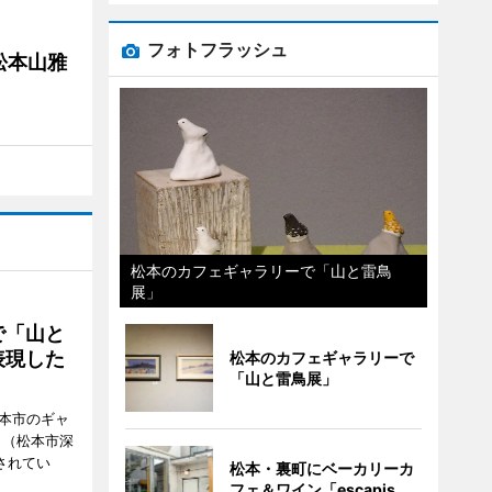
フォトフラッシュ
松本山雅
松本のカフェギャラリーで「山と雷鳥
展」
で「山と
表現した
松本のカフェギャラリーで
「山と雷鳥展」
松本市のギャ
」（松本市深
催されてい
松本・裏町にベーカリーカ
フェ＆ワイン「escapis