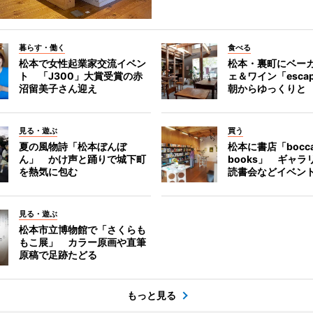
暮らす・働く
食べる
松本で女性起業家交流イベン
松本・裏町にベー
ト 「J300」大賞受賞の赤
ェ＆ワイン「esca
沼留美子さん迎え
朝からゆっくりと
見る・遊ぶ
買う
夏の風物詩「松本ぼんぼ
松本に書店「bocc
ん」 かけ声と踊りで城下町
books」 ギャ
を熱気に包む
読書会などイベン
見る・遊ぶ
松本市立博物館で「さくらも
もこ展」 カラー原画や直筆
原稿で足跡たどる
もっと見る