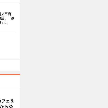
雲ノ平商
書店、「多
場」に
カフェ＆
朝からゆ