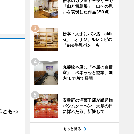
松本のカフェギャラリーで
「山と雷鳥展」 山への思
いを表現した作品350点
松本・大手にパン店「akik
ki」 オリジナルレシピの
「neo牛乳パン」も
丸善松本店に「本屋の自習
室」 ベネッセと協業、国
」
内10カ所で展開
安曇野の洋菓子店が縁起物
バウムクーヘン 大寒の日
にともっ
に採れた卵、祈祷して
もっと見る