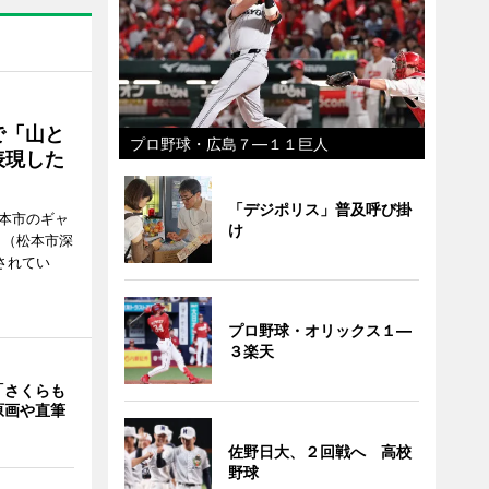
で「山と
プロ野球・広島７―１１巨人
表現した
「デジポリス」普及呼び掛
松本市のギャ
け
」（松本市深
催されてい
プロ野球・オリックス１―
３楽天
「さくらも
原画や直筆
佐野日大、２回戦へ 高校
野球