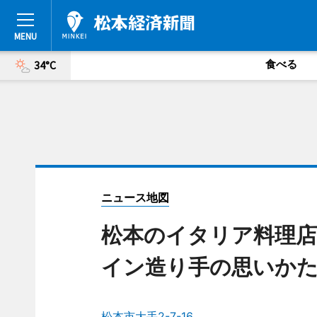
食べる
34°C
ニュース地図
松本のイタリア料理店
イン造り手の思いか
松本市大手2-7-16