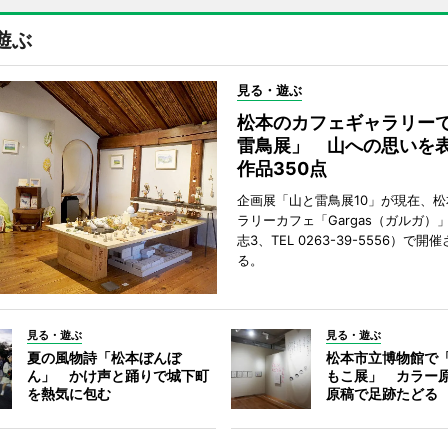
遊ぶ
見る・遊ぶ
松本のカフェギャラリー
雷鳥展」 山への思いを
作品350点
企画展「山と雷鳥展10」が現在、
ラリーカフェ「Gargas（ガルガ）
志3、TEL 0263-39-5556）で開
る。
見る・遊ぶ
見る・遊ぶ
夏の風物詩「松本ぼんぼ
松本市立博物館で
ん」 かけ声と踊りで城下町
もこ展」 カラー
を熱気に包む
原稿で足跡たどる