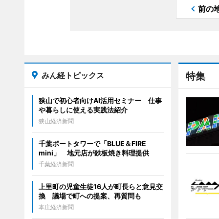
前の
みん経トピックス
特集
狭山で初心者向けAI活用セミナー 仕事
や暮らしに使える実践法紹介
狭山経済新聞
千葉ポートタワーで「BLUE＆FIRE
mini」 地元店が鉄板焼き料理提供
千葉経済新聞
上里町の児童生徒16人が町長らと意見交
換 議場で町への提案、再質問も
本庄経済新聞