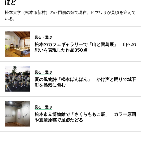
ほど
松本大学（松本市新村）の正門側の畑で現在、ヒマワリが見頃を迎えて
いる。
見る・遊ぶ
松本のカフェギャラリーで「山と雷鳥展」 山への
思いを表現した作品350点
見る・遊ぶ
夏の風物詩「松本ぼんぼん」 かけ声と踊りで城下
町を熱気に包む
見る・遊ぶ
松本市立博物館で「さくらももこ展」 カラー原画
や直筆原稿で足跡たどる