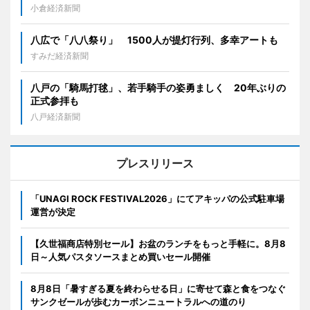
小倉経済新聞
八広で「八八祭り」 1500人が提灯行列、多幸アートも
すみだ経済新聞
八戸の「騎馬打毬」、若手騎手の姿勇ましく 20年ぶりの
正式参拝も
八戸経済新聞
プレスリリース
「UNAGI ROCK FESTIVAL2026」にてアキッパの公式駐車場
運営が決定
【久世福商店特別セール】お盆のランチをもっと手軽に。8月8
日～人気パスタソースまとめ買いセール開催
8月8日「暑すぎる夏を終わらせる日」に寄せて森と食をつなぐ
サンクゼールが歩むカーボンニュートラルへの道のり