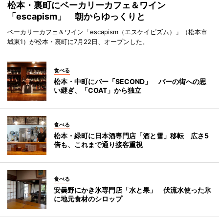
松本・裏町にベーカリーカフェ＆ワイン
「escapism」 朝からゆっくりと
ベーカリーカフェ＆ワイン「escapism（エスケイピズム）」（松本市
城東1）が松本・裏町に7月22日、オープンした。
食べる
松本・中町にバー「SECOND」 バーの街への思
い継ぎ、「COAT」から独立
食べる
松本・緑町に日本酒専門店「酒と雪」移転 広さ5
倍も、これまで通り接客重視
食べる
安曇野にかき氷専門店「水と果」 伏流水使った氷
に地元食材のシロップ