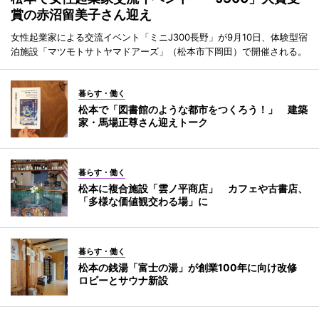
賞の赤沼留美子さん迎え
女性起業家による交流イベント「ミニJ300長野」が9月10日、体験型宿
泊施設「マツモトサトヤマドアーズ」（松本市下岡田）で開催される。
暮らす・働く
松本で「図書館のような都市をつくろう！」 建築
家・馬場正尊さん迎えトーク
暮らす・働く
松本に複合施設「雲ノ平商店」 カフェや古書店、
「多様な価値観交わる場」に
暮らす・働く
松本の銭湯「富士の湯」が創業100年に向け改修
ロビーとサウナ新設