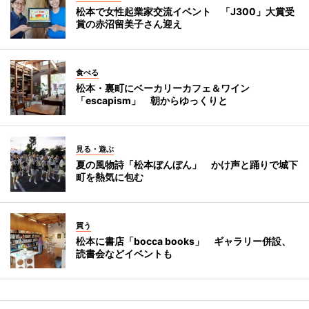
松本で女性起業家交流イベント 「J300」大賞受
賞の赤沼留美子さん迎え
食べる
松本・裏町にベーカリーカフェ＆ワイン
「escapism」 朝からゆっくりと
見る・遊ぶ
夏の風物詩「松本ぼんぼん」 かけ声と踊りで城下
町を熱気に包む
買う
松本に書店「bocca books」 ギャラリー併設、
読書会などイベントも