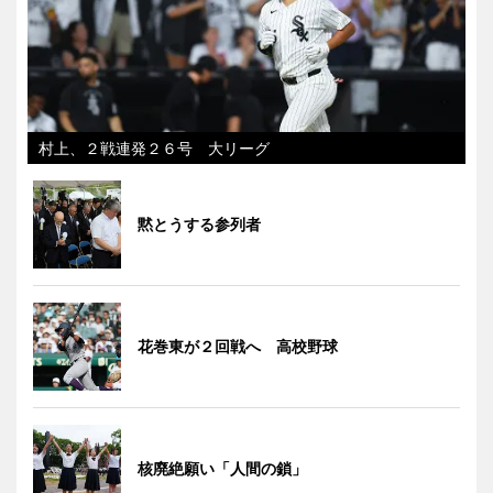
村上、２戦連発２６号 大リーグ
黙とうする参列者
花巻東が２回戦へ 高校野球
核廃絶願い「人間の鎖」