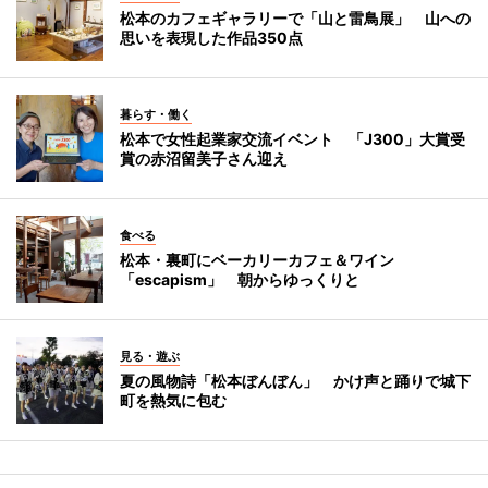
松本のカフェギャラリーで「山と雷鳥展」 山への
思いを表現した作品350点
暮らす・働く
松本で女性起業家交流イベント 「J300」大賞受
賞の赤沼留美子さん迎え
食べる
松本・裏町にベーカリーカフェ＆ワイン
「escapism」 朝からゆっくりと
見る・遊ぶ
夏の風物詩「松本ぼんぼん」 かけ声と踊りで城下
町を熱気に包む