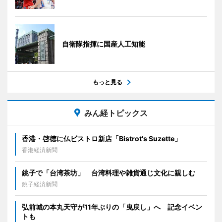
自衛隊指揮に国産人工知能
もっと見る
みん経トピックス
香港・啓徳に仏ビストロ新店「Bistrot's Suzette」
香港経済新聞
銚子で「台湾茶坊」 台湾料理や雑貨通じ文化に親しむ
銚子経済新聞
弘前城の本丸天守が11年ぶりの「曳戻し」へ 記念イベン
トも