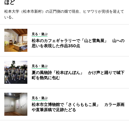
ほど
松本大学（松本市新村）の正門側の畑で現在、ヒマワリが見頃を迎えて
いる。
見る・遊ぶ
松本のカフェギャラリーで「山と雷鳥展」 山への
思いを表現した作品350点
見る・遊ぶ
夏の風物詩「松本ぼんぼん」 かけ声と踊りで城下
町を熱気に包む
見る・遊ぶ
松本市立博物館で「さくらももこ展」 カラー原画
や直筆原稿で足跡たどる