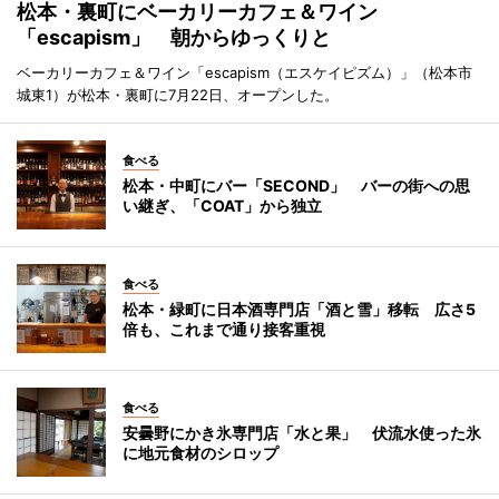
松本・裏町にベーカリーカフェ＆ワイン
「escapism」 朝からゆっくりと
ベーカリーカフェ＆ワイン「escapism（エスケイピズム）」（松本市
城東1）が松本・裏町に7月22日、オープンした。
食べる
松本・中町にバー「SECOND」 バーの街への思
い継ぎ、「COAT」から独立
食べる
松本・緑町に日本酒専門店「酒と雪」移転 広さ5
倍も、これまで通り接客重視
食べる
安曇野にかき氷専門店「水と果」 伏流水使った氷
に地元食材のシロップ