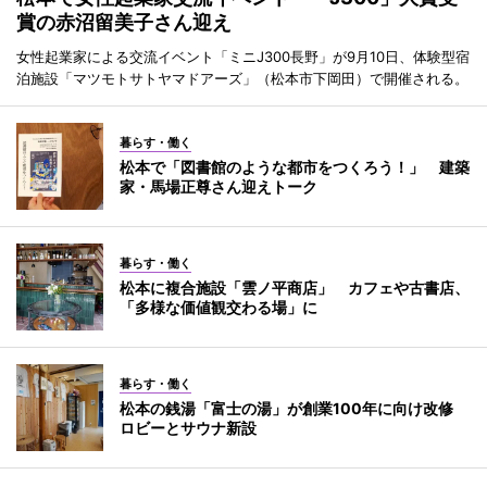
賞の赤沼留美子さん迎え
女性起業家による交流イベント「ミニJ300長野」が9月10日、体験型宿
泊施設「マツモトサトヤマドアーズ」（松本市下岡田）で開催される。
暮らす・働く
松本で「図書館のような都市をつくろう！」 建築
家・馬場正尊さん迎えトーク
暮らす・働く
松本に複合施設「雲ノ平商店」 カフェや古書店、
「多様な価値観交わる場」に
暮らす・働く
松本の銭湯「富士の湯」が創業100年に向け改修
ロビーとサウナ新設