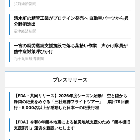
弘前経済新聞
清水町の精管工業がプロテイン発売へ 自動車パーツから異
分野初進出
沼津経済新聞
一宮の就労継続支援施設で落ち葉拾い作業 声かけ隊員が
熱中症対策呼びかけ
九十九里経済新聞
プレスリリース
【FDA・共同リリース】2026年度シーズン始動! 空と陸から
静岡の絶景をめぐる「三社連携フライトツアー」 累計79回催
行・5,000名以上が感動した日本一の絶景行程
【FDA】令和8年熊本地震による被災地域支援のため『熊本復旧
支援割引』運賃を新設いたします