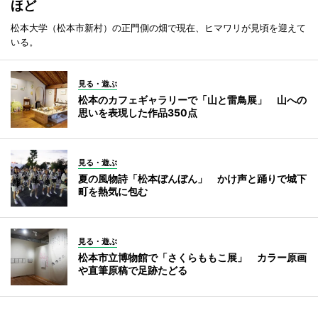
ほど
松本大学（松本市新村）の正門側の畑で現在、ヒマワリが見頃を迎えて
いる。
見る・遊ぶ
松本のカフェギャラリーで「山と雷鳥展」 山への
思いを表現した作品350点
見る・遊ぶ
夏の風物詩「松本ぼんぼん」 かけ声と踊りで城下
町を熱気に包む
見る・遊ぶ
松本市立博物館で「さくらももこ展」 カラー原画
や直筆原稿で足跡たどる