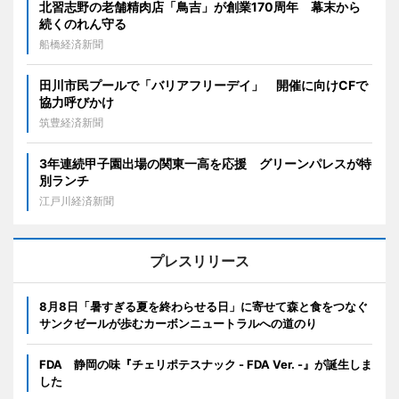
北習志野の老舗精肉店「鳥吉」が創業170周年 幕末から
続くのれん守る
船橋経済新聞
田川市民プールで「バリアフリーデイ」 開催に向けCFで
協力呼びかけ
筑豊経済新聞
3年連続甲子園出場の関東一高を応援 グリーンパレスが特
別ランチ
江戸川経済新聞
プレスリリース
8月8日「暑すぎる夏を終わらせる日」に寄せて森と食をつなぐ
サンクゼールが歩むカーボンニュートラルへの道のり
FDA 静岡の味『チェリポテスナック - FDA Ver. -』が誕生しま
した