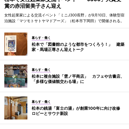
賞の赤沼留美子さん迎え
女性起業家による交流イベント「ミニJ300長野」が9月10日、体験型宿
泊施設「マツモトサトヤマドアーズ」（松本市下岡田）で開催される。
暮らす・働く
松本で「図書館のような都市をつくろう！」 建築
家・馬場正尊さん迎えトーク
暮らす・働く
松本に複合施設「雲ノ平商店」 カフェや古書店、
「多様な価値観交わる場」に
暮らす・働く
松本の銭湯「富士の湯」が創業100年に向け改修
ロビーとサウナ新設