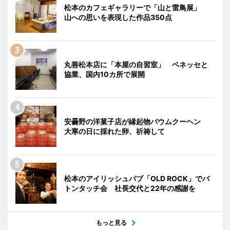
松本のカフェギャラリーで「山と雷鳥展」
山への思いを表現した作品350点
丸善松本店に「本屋の自習室」 ベネッセと
協業、国内10カ所で展開
安曇野の洋菓子店が縁起物バウムクーヘン
大寒の日に採れた卵、祈祷して
松本のアイリッシュパブ「OLD ROCK」でバ
トンタッチ会 社長交代と22年の感謝を
もっと見る