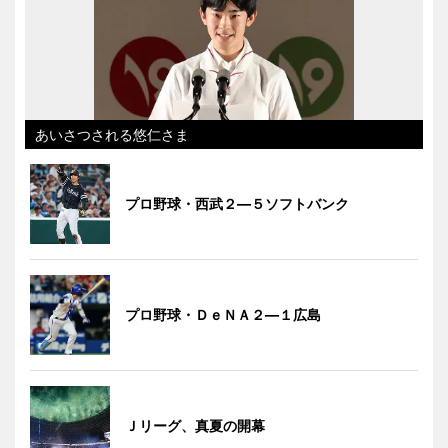
あいさつされる悠仁さま
プロ野球・西武２―５ソフトバンク
プロ野球・ＤｅＮＡ２―１広島
Ｊリーグ、真夏の開幕