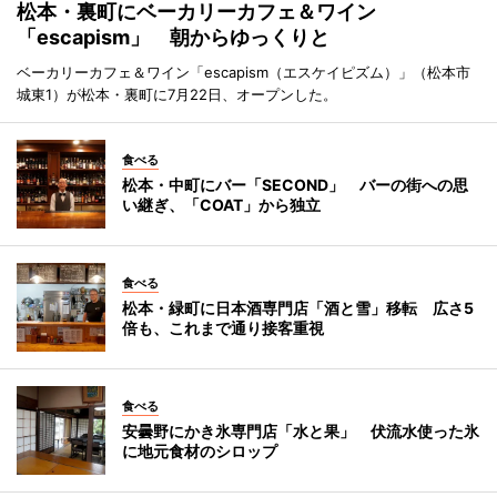
松本・裏町にベーカリーカフェ＆ワイン
「escapism」 朝からゆっくりと
ベーカリーカフェ＆ワイン「escapism（エスケイピズム）」（松本市
城東1）が松本・裏町に7月22日、オープンした。
食べる
松本・中町にバー「SECOND」 バーの街への思
い継ぎ、「COAT」から独立
食べる
松本・緑町に日本酒専門店「酒と雪」移転 広さ5
倍も、これまで通り接客重視
食べる
安曇野にかき氷専門店「水と果」 伏流水使った氷
に地元食材のシロップ