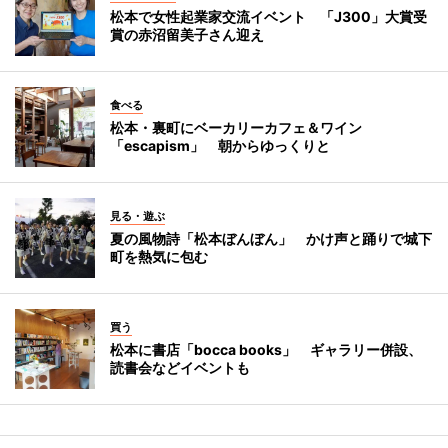
松本で女性起業家交流イベント 「J300」大賞受
賞の赤沼留美子さん迎え
食べる
松本・裏町にベーカリーカフェ＆ワイン
「escapism」 朝からゆっくりと
見る・遊ぶ
夏の風物詩「松本ぼんぼん」 かけ声と踊りで城下
町を熱気に包む
買う
松本に書店「bocca books」 ギャラリー併設、
読書会などイベントも