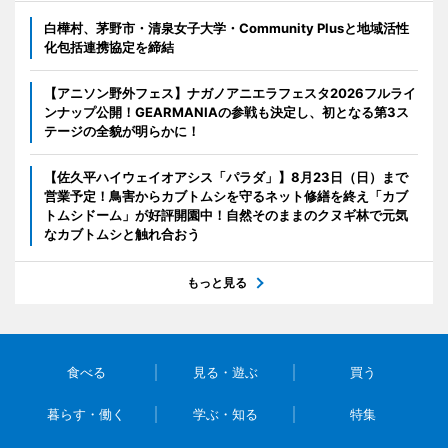
白樺村、茅野市・清泉女子大学・Community Plusと地域活性
化包括連携協定を締結
【アニソン野外フェス】ナガノアニエラフェスタ2026フルライ
ンナップ公開！GEARMANIAの参戦も決定し、初となる第3ス
テージの全貌が明らかに！
【佐久平ハイウェイオアシス「パラダ」】8月23日（日）まで
営業予定！鳥害からカブトムシを守るネット修繕を終え「カブ
トムシドーム」が好評開園中！自然そのままのクヌギ林で元気
なカブトムシと触れ合おう
もっと見る
食べる
見る・遊ぶ
買う
暮らす・働く
学ぶ・知る
特集