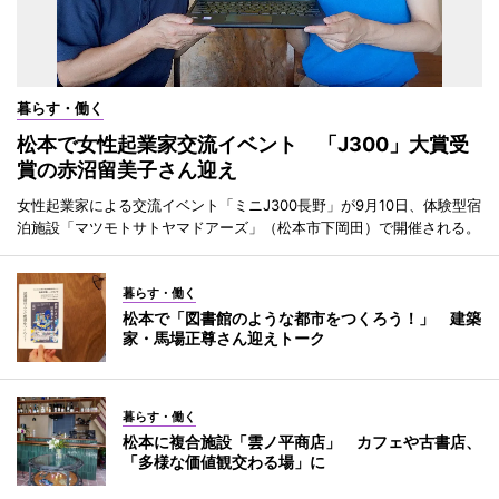
暮らす・働く
松本で女性起業家交流イベント 「J300」大賞受
賞の赤沼留美子さん迎え
女性起業家による交流イベント「ミニJ300長野」が9月10日、体験型宿
泊施設「マツモトサトヤマドアーズ」（松本市下岡田）で開催される。
暮らす・働く
松本で「図書館のような都市をつくろう！」 建築
家・馬場正尊さん迎えトーク
暮らす・働く
松本に複合施設「雲ノ平商店」 カフェや古書店、
「多様な価値観交わる場」に