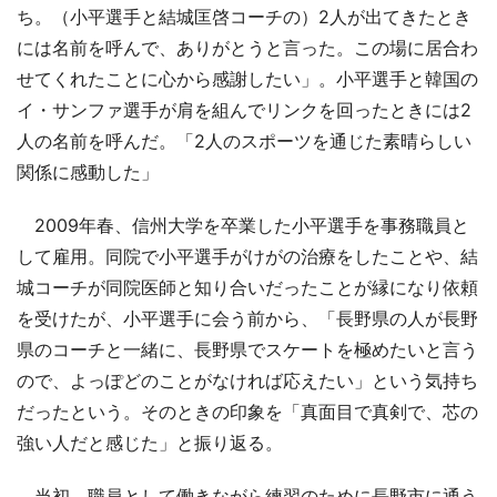
ち。（小平選手と結城匡啓コーチの）2人が出てきたとき
には名前を呼んで、ありがとうと言った。この場に居合わ
せてくれたことに心から感謝したい」。小平選手と韓国の
イ・サンファ選手が肩を組んでリンクを回ったときには2
人の名前を呼んだ。「2人のスポーツを通じた素晴らしい
関係に感動した」
2009年春、信州大学を卒業した小平選手を事務職員と
して雇用。同院で小平選手がけがの治療をしたことや、結
城コーチが同院医師と知り合いだったことが縁になり依頼
を受けたが、小平選手に会う前から、「長野県の人が長野
県のコーチと一緒に、長野県でスケートを極めたいと言う
ので、よっぽどのことがなければ応えたい」という気持ち
だったという。そのときの印象を「真面目で真剣で、芯の
強い人だと感じた」と振り返る。
当初、職員として働きながら練習のために長野市に通う