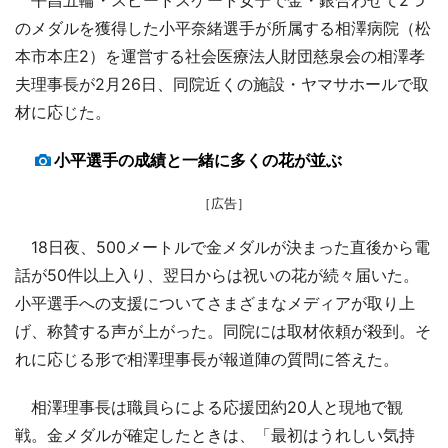
のメダルを獲得した小平奈緒選手が所属する相澤病院（松
本市本庄2）を運営する社会医療法人財団慈泉会の相澤孝
夫理事長が2月26日、同院近くの施設・ヤマサホールで取
材に応じた。
小平選手の成績と一緒に多くの花が並ぶ
［広告］
18日夜、500メートルで金メダルが決まった直後から電
話が50件以上入り、翌日からは祝いの花が続々届いた。
小平選手への支援についてさまざまなメディアが取り上
げ、称賛する声が上がった。同院には取材依頼が殺到。そ
れに応じる形で相澤理事長が報道陣の質問に答えた。
相澤理事長は職員らによる応援団約20人と現地で観
戦。金メダルが確定したときは、「最初はうれしい気持