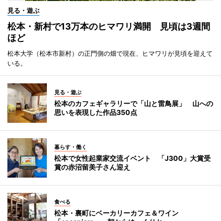
見る・遊ぶ
松本・新村で13万本のヒマワリ満開 見頃は3週間
ほど
松本大学（松本市新村）の正門側の畑で現在、ヒマワリが見頃を迎えて
いる。
見る・遊ぶ
松本のカフェギャラリーで「山と雷鳥展」 山への
思いを表現した作品350点
暮らす・働く
松本で女性起業家交流イベント 「J300」大賞受
賞の赤沼留美子さん迎え
食べる
松本・裏町にベーカリーカフェ＆ワイン