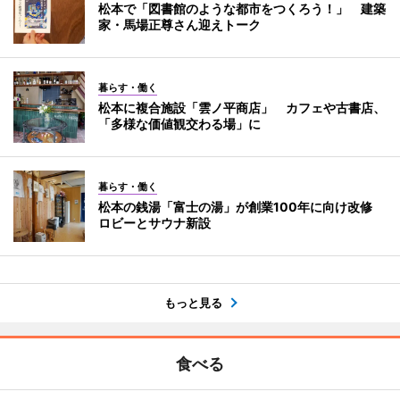
松本で「図書館のような都市をつくろう！」 建築
家・馬場正尊さん迎えトーク
暮らす・働く
松本に複合施設「雲ノ平商店」 カフェや古書店、
「多様な価値観交わる場」に
暮らす・働く
松本の銭湯「富士の湯」が創業100年に向け改修
ロビーとサウナ新設
もっと見る
食べる