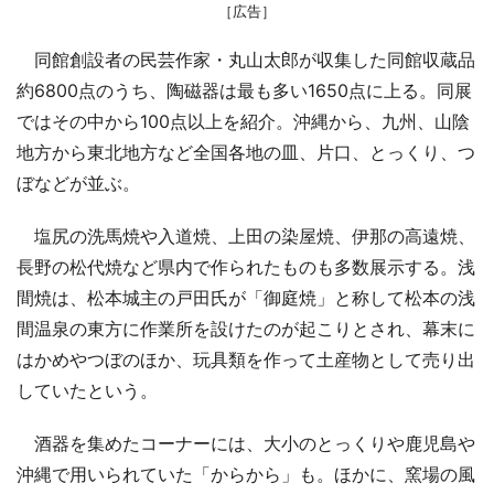
［広告］
同館創設者の民芸作家・丸山太郎が収集した同館収蔵品
約6800点のうち、陶磁器は最も多い1650点に上る。同展
ではその中から100点以上を紹介。沖縄から、九州、山陰
地方から東北地方など全国各地の皿、片口、とっくり、つ
ぼなどが並ぶ。
塩尻の洗馬焼や入道焼、上田の染屋焼、伊那の高遠焼、
長野の松代焼など県内で作られたものも多数展示する。浅
間焼は、松本城主の戸田氏が「御庭焼」と称して松本の浅
間温泉の東方に作業所を設けたのが起こりとされ、幕末に
はかめやつぼのほか、玩具類を作って土産物として売り出
していたという。
酒器を集めたコーナーには、大小のとっくりや鹿児島や
沖縄で用いられていた「からから」も。ほかに、窯場の風