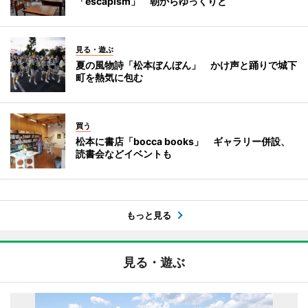
「escapism」 朝からゆっくりと
見る・遊ぶ
夏の風物詩「松本ぼんぼん」 かけ声と踊りで城下
町を熱気に包む
買う
松本に書店「bocca books」 ギャラリー併設、
読書会などイベントも
もっと見る
見る・遊ぶ