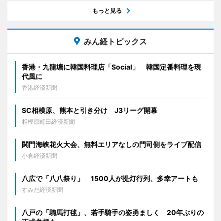
もっと見る
みん経トピックス
香港・九龍塘に韓国料理店「Social」 韓国定番料理を現
代風に
香港経済新聞
SC相模原、熊本と引き分け J3リーグ開幕
相模原町田経済新聞
関門海峡花火大会、無料エリアなしの門司側をライブ配信
小倉経済新聞
八広で「八八祭り」 1500人が提灯行列、多幸アートも
すみだ経済新聞
八戸の「騎馬打毬」、若手騎手の姿勇ましく 20年ぶりの