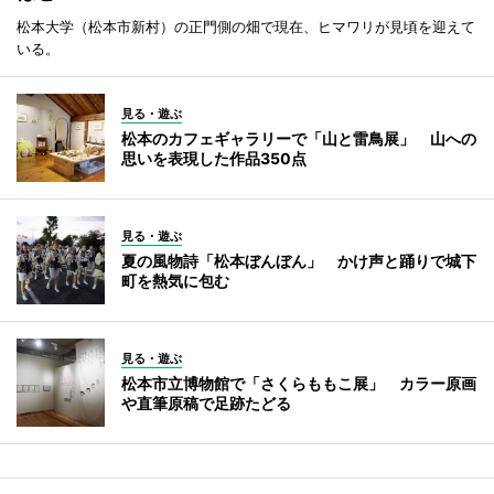
松本大学（松本市新村）の正門側の畑で現在、ヒマワリが見頃を迎えて
いる。
見る・遊ぶ
松本のカフェギャラリーで「山と雷鳥展」 山への
思いを表現した作品350点
見る・遊ぶ
夏の風物詩「松本ぼんぼん」 かけ声と踊りで城下
町を熱気に包む
見る・遊ぶ
松本市立博物館で「さくらももこ展」 カラー原画
や直筆原稿で足跡たどる