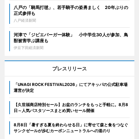
八戸の「騎馬打毬」、若手騎手の姿勇ましく 20年ぶりの
正式参拝も
八戸経済新聞
河津で「ジビエバーガー体験」 小中学生30人が参加、鳥
獣被害学ぶ講座も
伊豆下田経済新聞
プレスリリース
「UNAGI ROCK FESTIVAL2026」にてアキッパの公式駐車場
運営が決定
【久世福商店特別セール】お盆のランチをもっと手軽に。8月8
日～人気パスタソースまとめ買いセール開催
8月8日「暑すぎる夏を終わらせる日」に寄せて森と食をつなぐ
サンクゼールが歩むカーボンニュートラルへの道のり