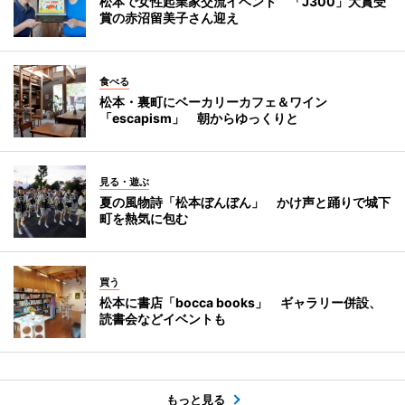
松本で女性起業家交流イベント 「J300」大賞受
賞の赤沼留美子さん迎え
食べる
松本・裏町にベーカリーカフェ＆ワイン
「escapism」 朝からゆっくりと
見る・遊ぶ
夏の風物詩「松本ぼんぼん」 かけ声と踊りで城下
町を熱気に包む
買う
松本に書店「bocca books」 ギャラリー併設、
読書会などイベントも
もっと見る