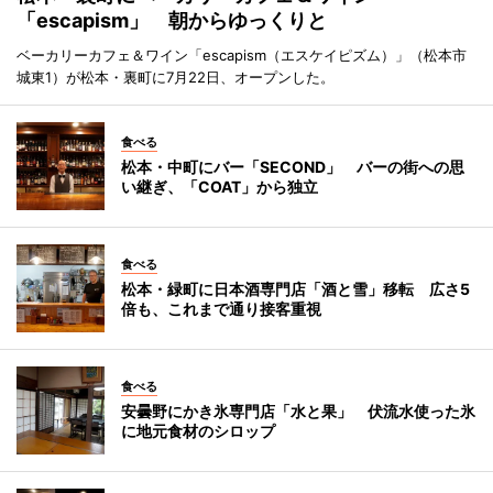
「escapism」 朝からゆっくりと
ベーカリーカフェ＆ワイン「escapism（エスケイピズム）」（松本市
城東1）が松本・裏町に7月22日、オープンした。
食べる
松本・中町にバー「SECOND」 バーの街への思
い継ぎ、「COAT」から独立
食べる
松本・緑町に日本酒専門店「酒と雪」移転 広さ5
倍も、これまで通り接客重視
食べる
安曇野にかき氷専門店「水と果」 伏流水使った氷
に地元食材のシロップ