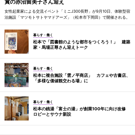
賞の赤沼留美子さん迎え
女性起業家による交流イベント「ミニJ300長野」が9月10日、体験型宿
泊施設「マツモトサトヤマドアーズ」（松本市下岡田）で開催される。
暮らす・働く
松本で「図書館のような都市をつくろう！」 建築
家・馬場正尊さん迎えトーク
暮らす・働く
松本に複合施設「雲ノ平商店」 カフェや古書店、
「多様な価値観交わる場」に
暮らす・働く
松本の銭湯「富士の湯」が創業100年に向け改修
ロビーとサウナ新設