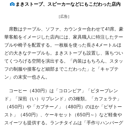
まきストーブ、スピーカーなどにもこだわった店内
［広告］
席数はテーブル、ソファ、カウンター合わせて41席。豪
華客船をイメージした店内には、家具職人に特注したテー
ブルや椅子を配置する。一枚板を使った長さ4メートルほ
どの大きなテーブルも。まきストーブも設置し、落ちつい
てくつろげる空間を演出する。「内装はもちろん、スタッ
フの制服や接客など細部までこだわった」と「キャプテ
ン」の末安一也さん。
コーヒー（430円）は「コロンビア」「ビターブレン
ド」「深煎（い）りブレンド」の3種類。「カフェラテ」
（450円）や「カプチーノ」（480円）のほか「ピザトー
スト」（450円）、ケーキセット（650円～）など軽食や
スイーツも提供する。ランチタイムは「手作りハンバーグ