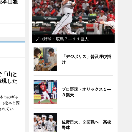
松本山雅
プロ野球・広島７―１１巨人
「デジポリス」普及呼び掛
け
で「山と
表現した
プロ野球・オリックス１―
３楽天
松本市のギャ
」（松本市深
催されてい
佐野日大、２回戦へ 高校
野球