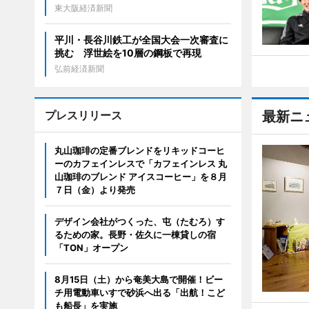
東大阪経済新聞
平川・長谷川鉄工が全国大会一次審査に
挑む 浮世絵を10層の鋼板で再現
弘前経済新聞
プレスリリース
最新ニ
丸山珈琲の定番ブレンドをリキッドコーヒ
ーのカフェインレスで「カフェインレス 丸
山珈琲のブレンド アイスコーヒー」を８月
７日（金）より発売
デザイン会社がつくった、屯（たむろ）す
るための家。長野・佐久に一棟貸しの宿
「TON」オープン
8月15日（土）から奄美大島で開催！ビー
チ用電動車いすで砂浜へ出る「出航！こど
も船長」を実施