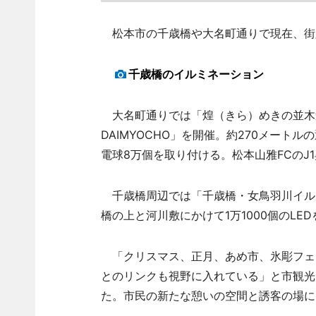
松本市の千歳橋や大名町通りで現在、街
千歳橋のイルミネーション
大名町通りでは「煌（きら）めきの並木道 城
DAIMYOCHO」を開催。約270メート
電球8万個を取り付ける。松本山雅FCのJ
千歳橋周辺では「千歳橋・女鳥羽川イル
橋の上と河川敷にかけて1万1000個のL
「クリスマス、正月、あめ市、氷彫フェ
とのリンクも視野に入れている」と市観光
た。市民の新たな憩いの空間と誘客の場に