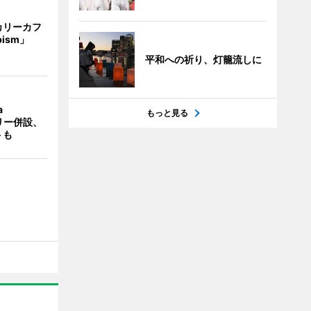
カリーカフ
pism」
平和への祈り、灯籠流しに
a
もっと見る
ラリー併設、
トも