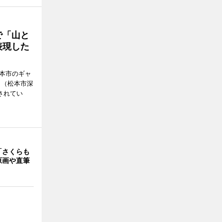
で「山と
表現した
松本市のギャ
」（松本市深
催されてい
「さくらも
原画や直筆