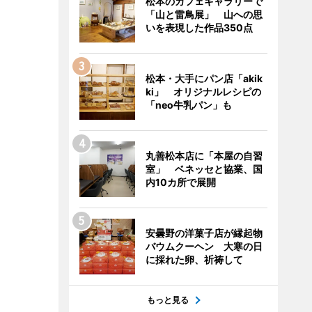
松本のカフェギャラリーで
「山と雷鳥展」 山への思
いを表現した作品350点
松本・大手にパン店「akik
ki」 オリジナルレシピの
「neo牛乳パン」も
丸善松本店に「本屋の自習
室」 ベネッセと協業、国
内10カ所で展開
安曇野の洋菓子店が縁起物
バウムクーヘン 大寒の日
に採れた卵、祈祷して
もっと見る