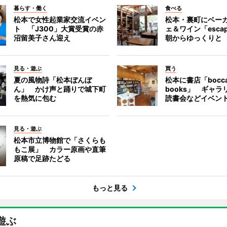
暮らす・働く
食べる
松本で女性起業家交流イベン
松本・裏町にベー
ト 「J300」大賞受賞の赤
ェ＆ワイン「esca
沼留美子さん迎え
朝からゆっくりと
見る・遊ぶ
買う
夏の風物詩「松本ぼんぼ
松本に書店「bocc
ん」 かけ声と踊りで城下町
books」 ギャ
を熱気に包む
読書会などイベン
見る・遊ぶ
松本市立博物館で「さくらも
もこ展」 カラー原画や直筆
原稿で足跡たどる
もっと見る
遊ぶ