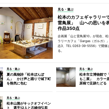
見る・遊ぶ
松本のカフェギャラリー
雷鳥展」 山への思いを
作品350点
企画展「山と雷鳥展10」が現在、
ラリーカフェ「Gargas（ガルガ）
志3、TEL 0263-39-5556）で開
る。
見る・遊ぶ
見る・遊ぶ
夏の風物詩「松本ぼんぼ
松本市立博物館で
ん」 かけ声と踊りで城下町
もこ展」 カラー
を熱気に包む
原稿で足跡たどる
見る・遊ぶ
松本山雅がキックオフイベン
ト 選手12人と石崎信弘監