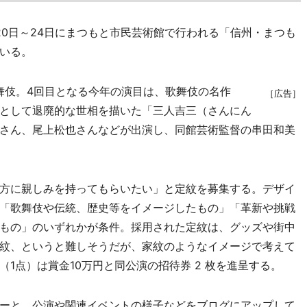
0日～24日にまつもと市民芸術館で行われる「信州・まつも
いる。
舞伎。4回目となる今年の演目は、歌舞伎の名作
［広告］
として退廃的な世相を描いた「三人吉三（さんにん
さん、尾上松也さんなどが出演し、同館芸術監督の串田和美
方に親しみを持ってもらいたい」と定紋を募集する。デザイ
「歌舞伎や伝統、歴史等をイメージしたもの」「革新や挑戦
もの」のいずれかが条件。採用された定紋は、グッズや街中
紋、というと難しそうだが、家紋のようなイメージで考えて
1点）は賞金10万円と同公演の招待券 2 枚を進呈する。
ーと、公演や関連イベントの様子などをブログにアップして