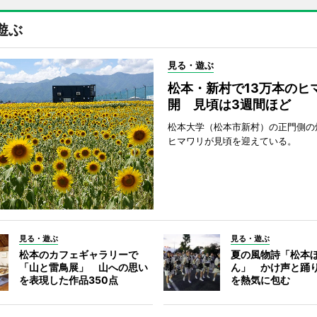
遊ぶ
見る・遊ぶ
松本・新村で13万本のヒ
開 見頃は3週間ほど
松本大学（松本市新村）の正門側の
ヒマワリが見頃を迎えている。
見る・遊ぶ
見る・遊ぶ
松本のカフェギャラリーで
夏の風物詩「松本
「山と雷鳥展」 山への思い
ん」 かけ声と踊
を表現した作品350点
を熱気に包む