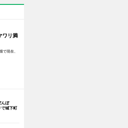
マワリ満
畑で現在、
ぼんぼ
りで城下町