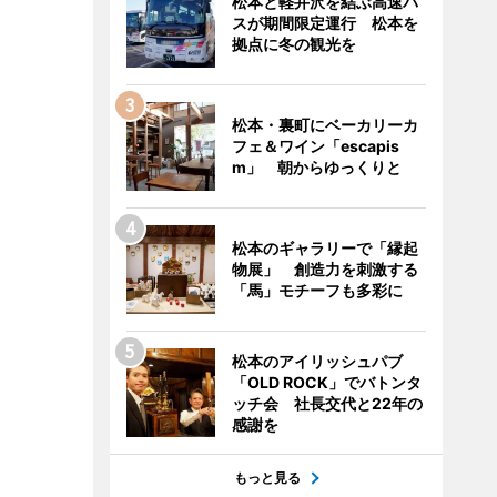
松本と軽井沢を結ぶ高速バ
スが期間限定運行 松本を
拠点に冬の観光を
松本・裏町にベーカリーカ
フェ＆ワイン「escapis
m」 朝からゆっくりと
松本のギャラリーで「縁起
物展」 創造力を刺激する
「馬」モチーフも多彩に
松本のアイリッシュパブ
「OLD ROCK」でバトンタ
ッチ会 社長交代と22年の
感謝を
もっと見る