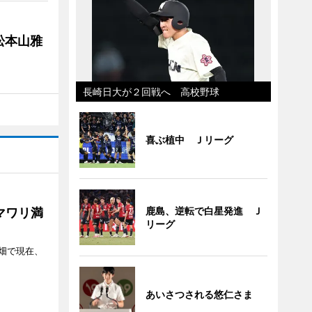
松本山雅
長崎日大が２回戦へ 高校野球
喜ぶ植中 Ｊリーグ
鹿島、逆転で白星発進 Ｊ
マワリ満
リーグ
畑で現在、
あいさつされる悠仁さま