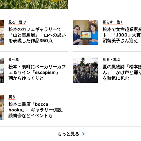
見る・遊ぶ
暮らす・働く
松本のカフェギャラリーで
松本で女性起業家
「山と雷鳥展」 山への思い
ト 「J300」大
を表現した作品350点
沼留美子さん迎え
食べる
見る・遊ぶ
松本・裏町にベーカリーカフ
夏の風物詩「松本
ェ＆ワイン「escapism」
ん」 かけ声と踊
朝からゆっくりと
を熱気に包む
買う
松本に書店「bocca
books」 ギャラリー併設、
読書会などイベントも
もっと見る