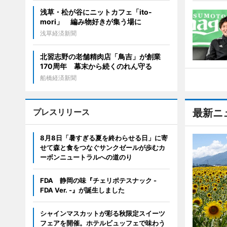
浅草・松が谷にニットカフェ「ito-
mori」 編み物好きが集う場に
浅草経済新聞
北習志野の老舗精肉店「鳥吉」が創業
170周年 幕末から続くのれん守る
船橋経済新聞
プレスリリース
最新ニ
8月8日「暑すぎる夏を終わらせる日」に寄
せて森と食をつなぐサンクゼールが歩むカ
ーボンニュートラルへの道のり
FDA 静岡の味『チェリポテスナック -
FDA Ver. -』が誕生しました
シャインマスカットが彩る秋限定スイーツ
フェアを開催。ホテルビュッフェで味わう