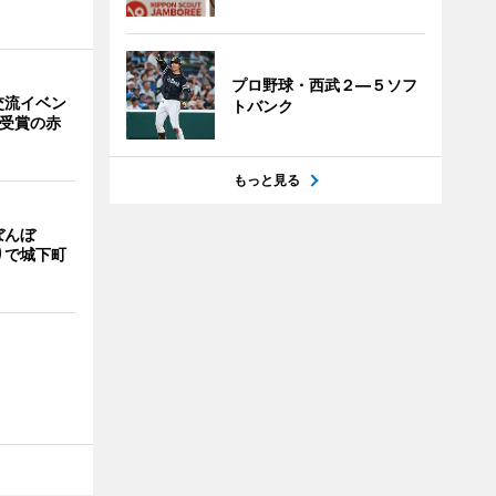
プロ野球・西武２―５ソフ
交流イベン
トバンク
賞受賞の赤
もっと見る
ぼんぼ
りで城下町