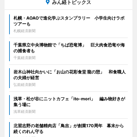
みん経トピックス
札幌・AOAOで進化学ぶスタンプラリー 小学生向けラボ
ツアーも
札幌経済新聞
千葉県立中央博物館で「ちば恐竜博」 巨大肉食恐竜や海
の捕食者も
千葉経済新聞
岩木山神社向かいに「お山の花彩食堂 龍の憩」 和食職人
の夫婦が経営
弘前経済新聞
浅草・松が谷にニットカフェ「ito-mori」 編み物好きが
集う場に
浅草経済新聞
北習志野の老舗精肉店「鳥吉」が創業170周年 幕末から
続くのれん守る