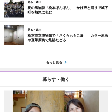
見る・遊ぶ
夏の風物詩「松本ぼんぼん」 かけ声と踊りで城下
町を熱気に包む
見る・遊ぶ
松本市立博物館で「さくらももこ展」 カラー原画
や直筆原稿で足跡たどる
もっと見る
暮らす・働く