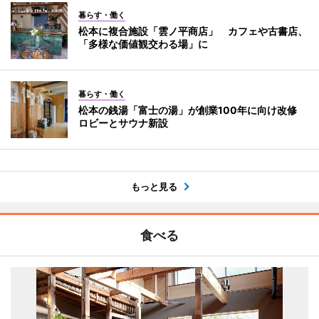
暮らす・働く
松本に複合施設「雲ノ平商店」 カフェや古書店、
「多様な価値観交わる場」に
暮らす・働く
松本の銭湯「富士の湯」が創業100年に向け改修
ロビーとサウナ新設
もっと見る
食べる