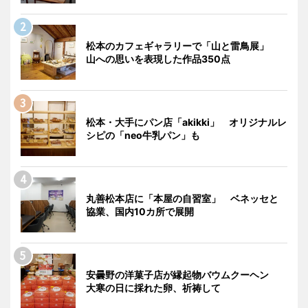
松本のカフェギャラリーで「山と雷鳥展」
山への思いを表現した作品350点
松本・大手にパン店「akikki」 オリジナルレ
シピの「neo牛乳パン」も
丸善松本店に「本屋の自習室」 ベネッセと
協業、国内10カ所で展開
安曇野の洋菓子店が縁起物バウムクーヘン
大寒の日に採れた卵、祈祷して