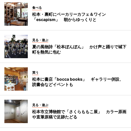
食べる
松本・裏町にベーカリーカフェ＆ワイン
「escapism」 朝からゆっくりと
見る・遊ぶ
夏の風物詩「松本ぼんぼん」 かけ声と踊りで城下
町を熱気に包む
買う
松本に書店「bocca books」 ギャラリー併設、
読書会などイベントも
見る・遊ぶ
松本市立博物館で「さくらももこ展」 カラー原画
や直筆原稿で足跡たどる