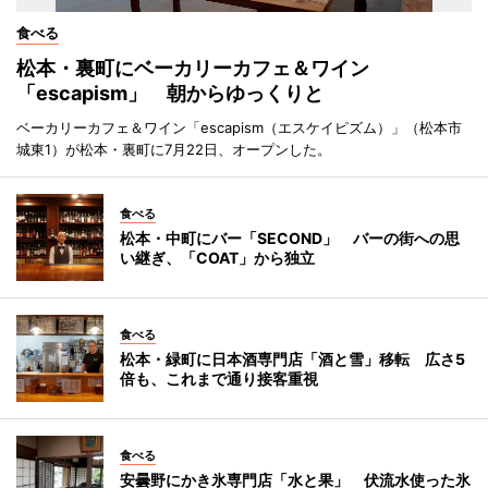
食べる
松本・裏町にベーカリーカフェ＆ワイン
「escapism」 朝からゆっくりと
ベーカリーカフェ＆ワイン「escapism（エスケイピズム）」（松本市
城東1）が松本・裏町に7月22日、オープンした。
食べる
松本・中町にバー「SECOND」 バーの街への思
い継ぎ、「COAT」から独立
食べる
松本・緑町に日本酒専門店「酒と雪」移転 広さ5
倍も、これまで通り接客重視
食べる
安曇野にかき氷専門店「水と果」 伏流水使った氷