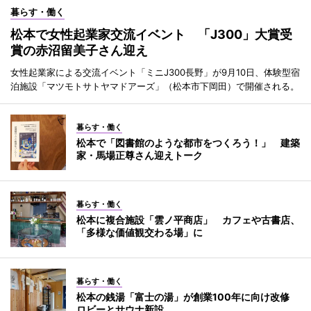
暮らす・働く
松本で女性起業家交流イベント 「J300」大賞受
賞の赤沼留美子さん迎え
女性起業家による交流イベント「ミニJ300長野」が9月10日、体験型宿
泊施設「マツモトサトヤマドアーズ」（松本市下岡田）で開催される。
暮らす・働く
松本で「図書館のような都市をつくろう！」 建築
家・馬場正尊さん迎えトーク
暮らす・働く
松本に複合施設「雲ノ平商店」 カフェや古書店、
「多様な価値観交わる場」に
暮らす・働く
松本の銭湯「富士の湯」が創業100年に向け改修
ロビーとサウナ新設