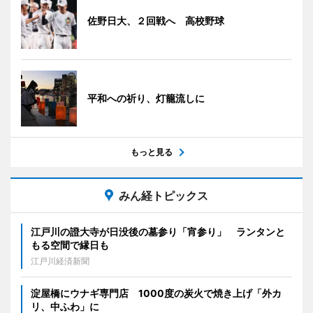
佐野日大、２回戦へ 高校野球
平和への祈り、灯籠流しに
もっと見る
みん経トピックス
江戸川の證大寺が日没後の墓参り「宵参り」 ランタンと
もる空間で縁日も
江戸川経済新聞
淀屋橋にウナギ専門店 1000度の炭火で焼き上げ「外カ
リ、中ふわ」に