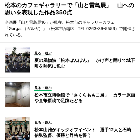
松本のカフェギャラリーで「山と雷鳥展」 山への
思いを表現した作品350点
企画展「山と雷鳥展10」が現在、松本市のギャラリーカフェ
「Gargas（ガルガ）」（松本市深志3、TEL 0263-39-5556）で開催さ
れている。
見る・遊ぶ
夏の風物詩「松本ぼんぼん」 かけ声と踊りで城下
町を熱気に包む
見る・遊ぶ
松本市立博物館で「さくらももこ展」 カラー原画
や直筆原稿で足跡たどる
見る・遊ぶ
松本山雅がキックオフイベント 選手12人と石崎
信弘監督、優勝と昇格を誓う