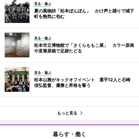
見る・遊ぶ
夏の風物詩「松本ぼんぼん」 かけ声と踊りで城下
町を熱気に包む
見る・遊ぶ
松本市立博物館で「さくらももこ展」 カラー原画
や直筆原稿で足跡たどる
見る・遊ぶ
松本山雅がキックオフイベント 選手12人と石崎
信弘監督、優勝と昇格を誓う
もっと見る
暮らす・働く