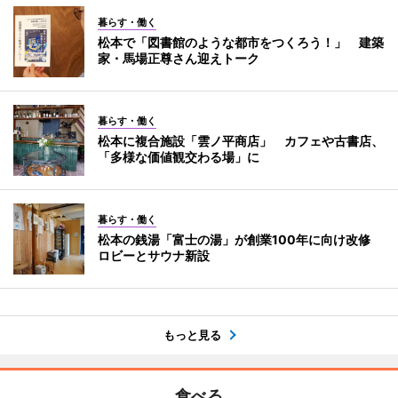
暮らす・働く
松本で「図書館のような都市をつくろう！」 建築
家・馬場正尊さん迎えトーク
暮らす・働く
松本に複合施設「雲ノ平商店」 カフェや古書店、
「多様な価値観交わる場」に
暮らす・働く
松本の銭湯「富士の湯」が創業100年に向け改修
ロビーとサウナ新設
もっと見る
食べる