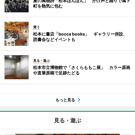
夏の風物詩「松本ぼんぼん」 かけ声と踊りで城下
町を熱気に包む
買う
松本に書店「bocca books」 ギャラリー併設、
読書会などイベントも
見る・遊ぶ
松本市立博物館で「さくらももこ展」 カラー原画
や直筆原稿で足跡たどる
もっと見る
見る・遊ぶ