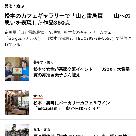
見る・遊ぶ
松本のカフェギャラリーで「山と雷鳥展」 山への
思いを表現した作品350点
企画展「山と雷鳥展10」が現在、松本市のギャラリーカフェ
「Gargas（ガルガ）」（松本市深志3、TEL 0263-39-5556）で開催さ
れている。
暮らす・働く
松本で女性起業家交流イベント 「J300」大賞受
賞の赤沼留美子さん迎え
食べる
松本・裏町にベーカリーカフェ＆ワイン
「escapism」 朝からゆっくりと
見る・遊ぶ