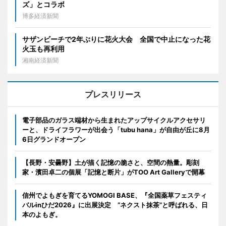
ズ」とコラボ
博多経済新聞
サザンビーチで2年ぶりに花火大会 全国で中止になった花
火玉も再利用
湘南経済新聞
プレスリリース
電子部品のガラス端材から生まれたアップサイクルアクセサリ
ーと、ドライフラワーが出会う「tubu hana」が自由が丘に8月
6日グランドオープン
【長野・安曇野】土が描く記憶の脆さと、空間の熱量。彫刻
家・濱田卓二の個展「記憶と断片」がTOO Art Galleryで開幕
信州でよもぎを育てるYOMOGI BASE、『全国薬草フェスティ
バルinひだ2026』に出展決定 “ネクスト抹茶”と呼ばれる、日
本のよもぎ。