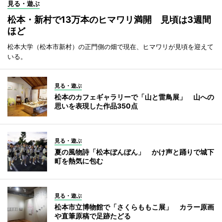
見る・遊ぶ
松本・新村で13万本のヒマワリ満開 見頃は3週間
ほど
松本大学（松本市新村）の正門側の畑で現在、ヒマワリが見頃を迎えて
いる。
見る・遊ぶ
松本のカフェギャラリーで「山と雷鳥展」 山への
思いを表現した作品350点
見る・遊ぶ
夏の風物詩「松本ぼんぼん」 かけ声と踊りで城下
町を熱気に包む
見る・遊ぶ
松本市立博物館で「さくらももこ展」 カラー原画
や直筆原稿で足跡たどる