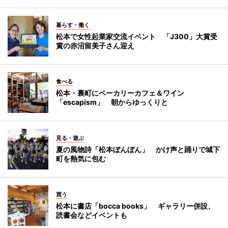
暮らす・働く
松本で女性起業家交流イベント 「J300」大賞受
賞の赤沼留美子さん迎え
食べる
松本・裏町にベーカリーカフェ＆ワイン
「escapism」 朝からゆっくりと
見る・遊ぶ
夏の風物詩「松本ぼんぼん」 かけ声と踊りで城下
町を熱気に包む
買う
松本に書店「bocca books」 ギャラリー併設、
読書会などイベントも