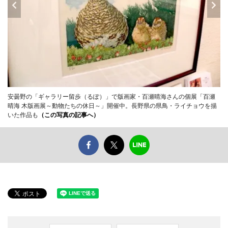
安曇野の「ギャラリー留歩（るぽ）」で版画家・百瀬晴海さんの個展「百瀬
晴海 木版画展～動物たちの休日～」開催中。長野県の県鳥・ライチョウを描
いた作品も
（この写真の記事へ）