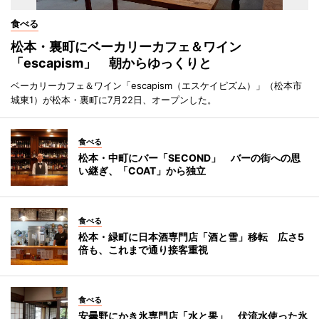
食べる
松本・裏町にベーカリーカフェ＆ワイン
「escapism」 朝からゆっくりと
ベーカリーカフェ＆ワイン「escapism（エスケイピズム）」（松本市
城東1）が松本・裏町に7月22日、オープンした。
食べる
松本・中町にバー「SECOND」 バーの街への思
い継ぎ、「COAT」から独立
食べる
松本・緑町に日本酒専門店「酒と雪」移転 広さ5
倍も、これまで通り接客重視
食べる
安曇野にかき氷専門店「水と果」 伏流水使った氷