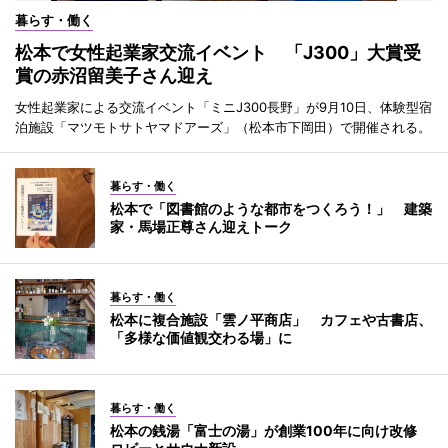
暮らす・働く
松本で女性起業家交流イベント 「J300」大賞受
賞の赤沼留美子さん迎え
女性起業家による交流イベント「ミニJ300長野」が9月10日、体験型宿
泊施設「マツモトサトヤマドアーズ」（松本市下岡田）で開催される。
暮らす・働く
松本で「図書館のような都市をつくろう！」 建築
家・馬場正尊さん迎えトーク
暮らす・働く
松本に複合施設「雲ノ平商店」 カフェや古書店、
「多様な価値観交わる場」に
暮らす・働く
松本の銭湯「富士の湯」が創業100年に向け改修