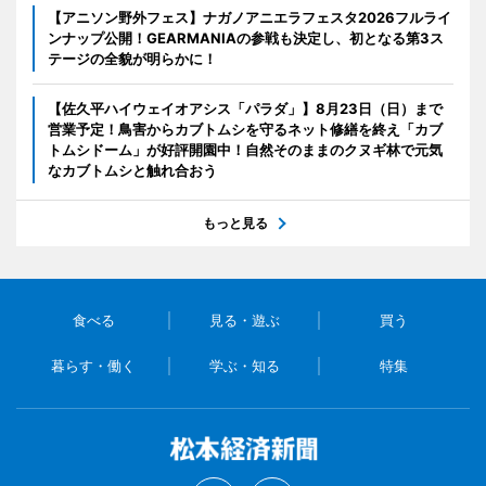
【アニソン野外フェス】ナガノアニエラフェスタ2026フルライ
ンナップ公開！GEARMANIAの参戦も決定し、初となる第3ス
テージの全貌が明らかに！
【佐久平ハイウェイオアシス「パラダ」】8月23日（日）まで
営業予定！鳥害からカブトムシを守るネット修繕を終え「カブ
トムシドーム」が好評開園中！自然そのままのクヌギ林で元気
なカブトムシと触れ合おう
もっと見る
食べる
見る・遊ぶ
買う
暮らす・働く
学ぶ・知る
特集