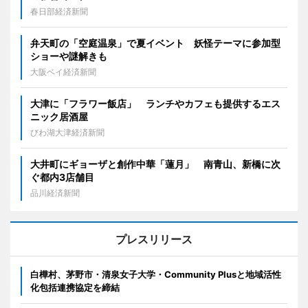
春日部経済新聞
弁天町の「空庭温泉」で夏イベント 妖怪テーマに参加型
ショーや謎解きも
大阪ベイ経済新聞
大津に「フラワー飯店」 ランチやカフェも提供するエス
ニック居酒屋
びわ湖大津経済新聞
大井町にギョーザと創作中華「蓮月」 南青山、新橋に次
ぐ都内3店舗目
品川経済新聞
プレスリリース
白樺村、茅野市・清泉女子大学・Community Plusと地域活性
化包括連携協定を締結