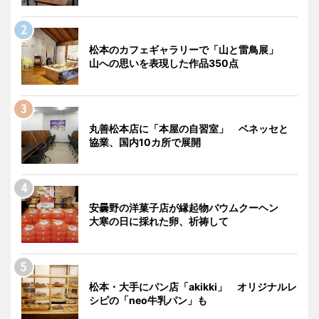
松本のカフェギャラリーで「山と雷鳥展」
山への思いを表現した作品350点
丸善松本店に「本屋の自習室」 ベネッセと
協業、国内10カ所で展開
安曇野の洋菓子店が縁起物バウムクーヘン
大寒の日に採れた卵、祈祷して
松本・大手にパン店「akikki」 オリジナルレ
シピの「neo牛乳パン」も