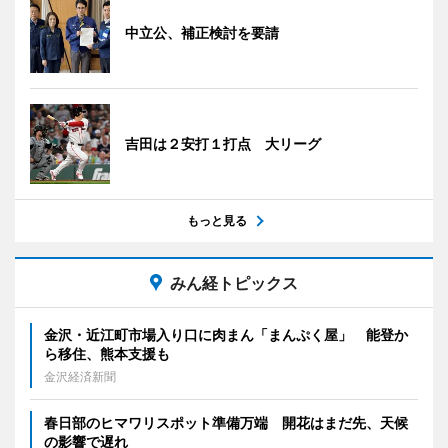
中立公、補正検討を要請
吉田は２安打１打点 大リーグ
もっと見る
みん経トピックス
金沢・近江町市場入り口に肉まん「まんぷく屋」 能登か
ら移住、熊本支援も
金沢経済新聞
春日部のヒマワリスポット準備万端 開花はまだ先、天候
の影響で遅れ