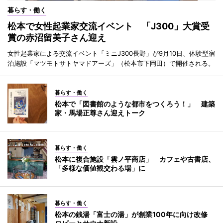
暮らす・働く
松本で女性起業家交流イベント 「J300」大賞受
賞の赤沼留美子さん迎え
女性起業家による交流イベント「ミニJ300長野」が9月10日、体験型宿
泊施設「マツモトサトヤマドアーズ」（松本市下岡田）で開催される。
暮らす・働く
松本で「図書館のような都市をつくろう！」 建築
家・馬場正尊さん迎えトーク
暮らす・働く
松本に複合施設「雲ノ平商店」 カフェや古書店、
「多様な価値観交わる場」に
暮らす・働く
松本の銭湯「富士の湯」が創業100年に向け改修