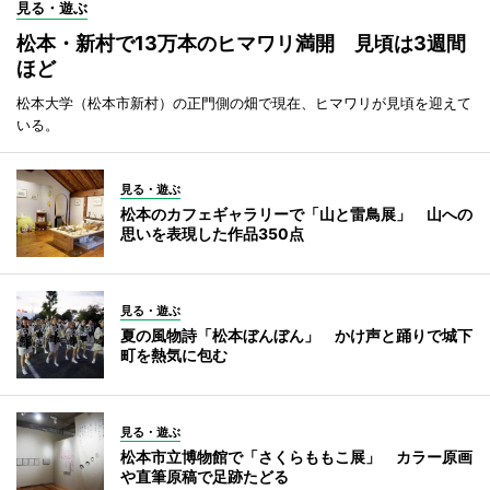
見る・遊ぶ
松本・新村で13万本のヒマワリ満開 見頃は3週間
ほど
松本大学（松本市新村）の正門側の畑で現在、ヒマワリが見頃を迎えて
いる。
見る・遊ぶ
松本のカフェギャラリーで「山と雷鳥展」 山への
思いを表現した作品350点
見る・遊ぶ
夏の風物詩「松本ぼんぼん」 かけ声と踊りで城下
町を熱気に包む
見る・遊ぶ
松本市立博物館で「さくらももこ展」 カラー原画
や直筆原稿で足跡たどる