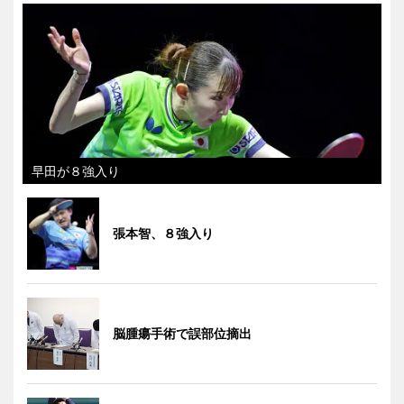
早田が８強入り
張本智、８強入り
脳腫瘍手術で誤部位摘出