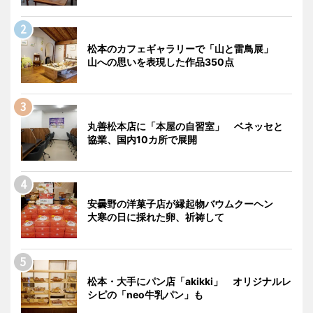
松本のカフェギャラリーで「山と雷鳥展」
山への思いを表現した作品350点
丸善松本店に「本屋の自習室」 ベネッセと
協業、国内10カ所で展開
安曇野の洋菓子店が縁起物バウムクーヘン
大寒の日に採れた卵、祈祷して
松本・大手にパン店「akikki」 オリジナルレ
シピの「neo牛乳パン」も