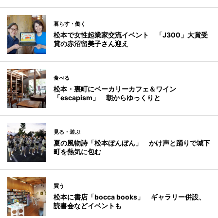
暮らす・働く
松本で女性起業家交流イベント 「J300」大賞受
賞の赤沼留美子さん迎え
食べる
松本・裏町にベーカリーカフェ＆ワイン
「escapism」 朝からゆっくりと
見る・遊ぶ
夏の風物詩「松本ぼんぼん」 かけ声と踊りで城下
町を熱気に包む
買う
松本に書店「bocca books」 ギャラリー併設、
読書会などイベントも