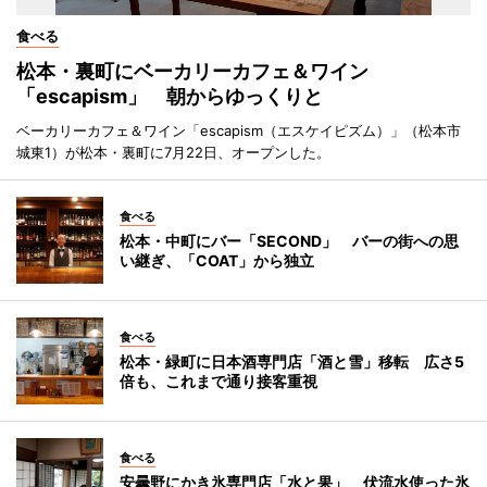
食べる
松本・裏町にベーカリーカフェ＆ワイン
「escapism」 朝からゆっくりと
ベーカリーカフェ＆ワイン「escapism（エスケイピズム）」（松本市
城東1）が松本・裏町に7月22日、オープンした。
食べる
松本・中町にバー「SECOND」 バーの街への思
い継ぎ、「COAT」から独立
食べる
松本・緑町に日本酒専門店「酒と雪」移転 広さ5
倍も、これまで通り接客重視
食べる
安曇野にかき氷専門店「水と果」 伏流水使った氷