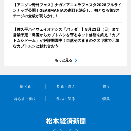
【アニソン野外フェス】ナガノアニエラフェスタ2026フルライ
ンナップ公開！GEARMANIAの参戦も決定し、初となる第3ス
テージの全貌が明らかに！
【佐久平ハイウェイオアシス「パラダ」】8月23日（日）まで
営業予定！鳥害からカブトムシを守るネット修繕を終え「カブ
トムシドーム」が好評開園中！自然そのままのクヌギ林で元気
なカブトムシと触れ合おう
もっと見る
食べる
見る・遊ぶ
買う
暮らす・働く
学ぶ・知る
特集