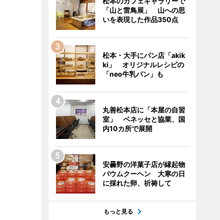
松本のカフェギャラリーで
「山と雷鳥展」 山への思
いを表現した作品350点
松本・大手にパン店「akik
ki」 オリジナルレシピの
「neo牛乳パン」も
丸善松本店に「本屋の自習
室」 ベネッセと協業、国
内10カ所で展開
安曇野の洋菓子店が縁起物
バウムクーヘン 大寒の日
に採れた卵、祈祷して
もっと見る