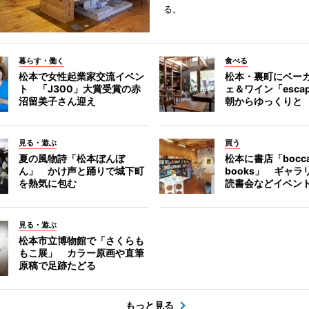
る。
暮らす・働く
食べる
松本で女性起業家交流イベン
松本・裏町にベー
ト 「J300」大賞受賞の赤
ェ＆ワイン「esca
沼留美子さん迎え
朝からゆっくりと
見る・遊ぶ
買う
夏の風物詩「松本ぼんぼ
松本に書店「bocc
ん」 かけ声と踊りで城下町
books」 ギャ
を熱気に包む
読書会などイベン
見る・遊ぶ
松本市立博物館で「さくらも
もこ展」 カラー原画や直筆
原稿で足跡たどる
もっと見る