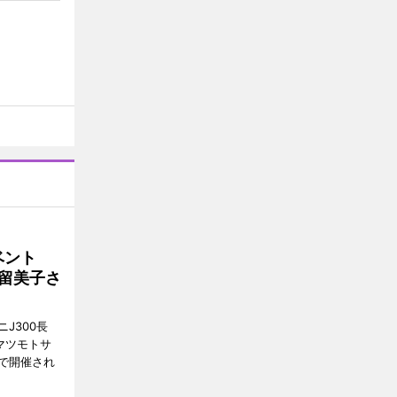
イベント
沼留美子さ
J300長
マツモトサ
で開催され