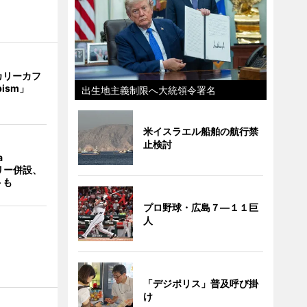
カリーカフ
pism」
出生地主義制限へ大統領令署名
米イスラエル船舶の航行禁
止検討
a
ラリー併設、
トも
プロ野球・広島７―１１巨
人
「デジポリス」普及呼び掛
け