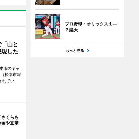
プロ野球・オリックス１―
３楽天
で「山と
表現した
もっと見る
松本市のギャ
」（松本市深
催されてい
「さくらも
原画や直筆