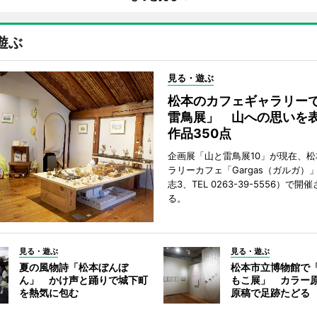
遊ぶ
見る・遊ぶ
松本のカフェギャラリー
雷鳥展」 山への思いを
作品350点
企画展「山と雷鳥展10」が現在、
ラリーカフェ「Gargas（ガルガ）
志3、TEL 0263-39-5556）で開
る。
見る・遊ぶ
見る・遊ぶ
夏の風物詩「松本ぼんぼ
松本市立博物館で
ん」 かけ声と踊りで城下町
もこ展」 カラー
を熱気に包む
原稿で足跡たどる