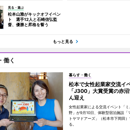
見る・遊ぶ
松本山雅がキックオフイベン
ト 選手12人と石崎信弘監
督、優勝と昇格を誓う
もっと見る
・働く
暮らす・働く
松本で女性起業家交流
「J300」大賞受賞の赤
ん迎え
女性起業家による交流イベント「ミニ
野」が9月10日、体験型宿泊施設「
トヤマドアーズ」（松本市下岡田）
る。