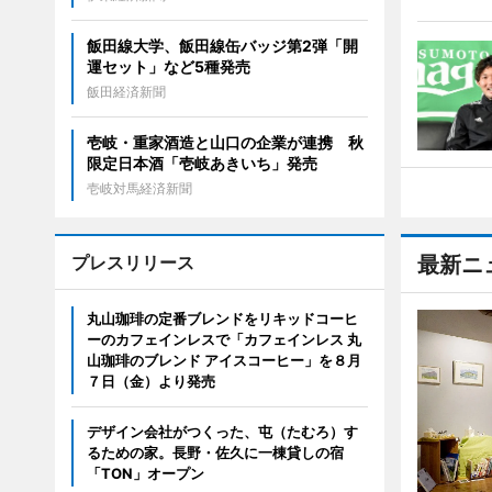
飯田線大学、飯田線缶バッジ第2弾「開
運セット」など5種発売
飯田経済新聞
壱岐・重家酒造と山口の企業が連携 秋
限定日本酒「壱岐あきいち」発売
壱岐対馬経済新聞
プレスリリース
最新ニ
丸山珈琲の定番ブレンドをリキッドコーヒ
ーのカフェインレスで「カフェインレス 丸
山珈琲のブレンド アイスコーヒー」を８月
７日（金）より発売
デザイン会社がつくった、屯（たむろ）す
るための家。長野・佐久に一棟貸しの宿
「TON」オープン