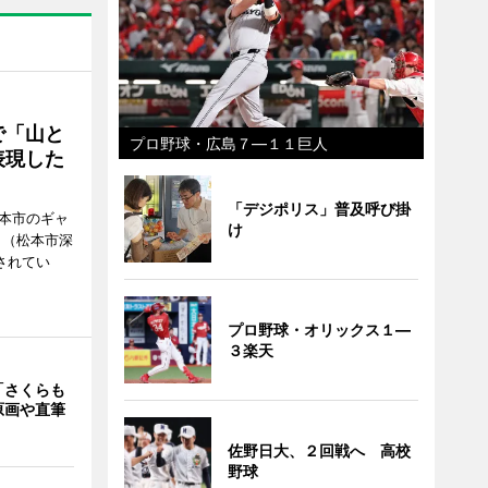
で「山と
プロ野球・広島７―１１巨人
表現した
「デジポリス」普及呼び掛
松本市のギャ
け
」（松本市深
催されてい
プロ野球・オリックス１―
３楽天
「さくらも
原画や直筆
佐野日大、２回戦へ 高校
野球