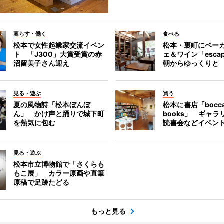
暮らす・働く
食べる
松本で女性起業家交流イベン
松本・裏町にベー
ト 「J300」大賞受賞の赤
ェ＆ワイン「esca
沼留美子さん迎え
朝からゆっくりと
見る・遊ぶ
買う
夏の風物詩「松本ぼんぼ
松本に書店「bocc
ん」 かけ声と踊りで城下町
books」 ギャ
を熱気に包む
読書会などイベン
見る・遊ぶ
松本市立博物館で「さくらも
もこ展」 カラー原画や直筆
原稿で足跡たどる
もっと見る