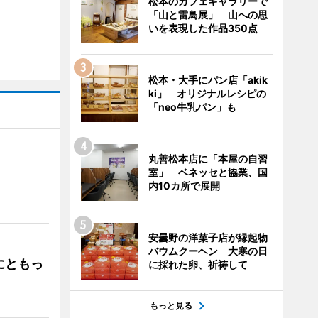
松本のカフェギャラリーで
「山と雷鳥展」 山への思
いを表現した作品350点
松本・大手にパン店「akik
ki」 オリジナルレシピの
「neo牛乳パン」も
丸善松本店に「本屋の自習
室」 ベネッセと協業、国
」
内10カ所で展開
安曇野の洋菓子店が縁起物
バウムクーヘン 大寒の日
にともっ
に採れた卵、祈祷して
もっと見る