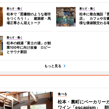
暮らす・働く
暮らす・働く
松本で「図書館のような都市
松本に複合施設「
をつくろう！」 建築家・馬
店」 カフェや古
場正尊さん迎えトーク
様な価値観交わる
暮らす・働く
松本の銭湯「富士の湯」が創
業100年に向け改修 ロビー
とサウナ新設
もっと見る
食べる
松本・裏町にベーカリー
ワイン「escapism」 