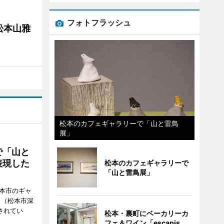
フォトフラッシュ
松本山雅
松本のカフェギャラリーで「山と雷鳥
展」
で「山と
表現した
松本のカフェギャラリーで
「山と雷鳥展」
松本市のギャ
」（松本市深
催されてい
松本・裏町にベーカリーカ
フェ＆ワイン「escapis