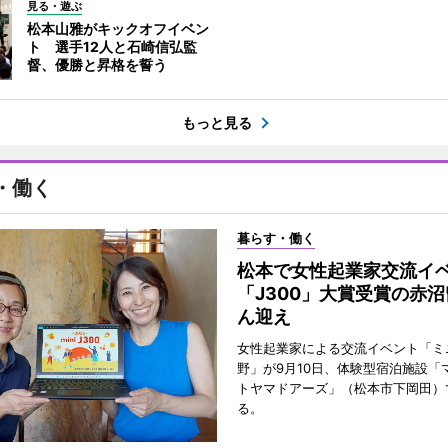
見る・遊ぶ
松本山雅がキックオフイベン
ト 選手12人と石崎信弘監
督、優勝と昇格を誓う
もっと見る
・働く
暮らす・働く
松本で女性起業家交流
「J300」大賞受賞の赤
ん迎え
女性起業家による交流イベント「ミニ
野」が9月10日、体験型宿泊施設「
トヤマドアーズ」（松本市下岡田）
る。