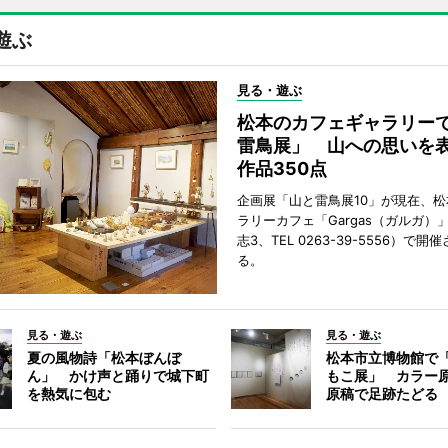
遊ぶ
見る・遊ぶ
松本のカフェギャラリー
雷鳥展」 山への思いを
作品350点
企画展「山と雷鳥展10」が現在、
ラリーカフェ「Gargas（ガルガ）
志3、TEL 0263-39-5556）で開
る。
見る・遊ぶ
見る・遊ぶ
夏の風物詩「松本ぼんぼ
松本市立博物館で
ん」 かけ声と踊りで城下町
もこ展」 カラー
を熱気に包む
原稿で足跡たどる