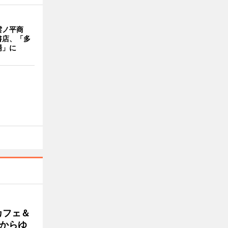
雲ノ平商
書店、「多
場」に
カフェ＆
朝からゆ