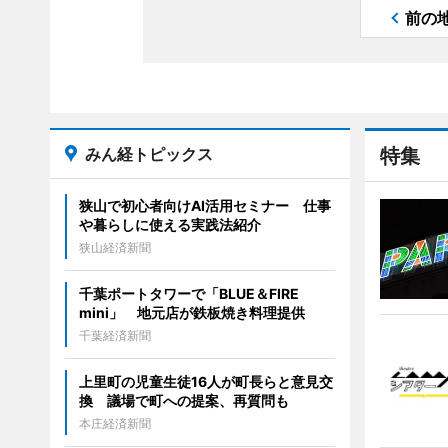
前の
みん経トピックス
特集
狭山で初心者向けAI活用セミナー 仕事
や暮らしに使える実践法紹介
狭山経済新聞
千葉ポートタワーで「BLUE＆FIRE
mini」 地元店が鉄板焼き料理提供
千葉経済新聞
上里町の児童生徒16人が町長らと意見交
換 議場で町への提案、再質問も
本庄経済新聞