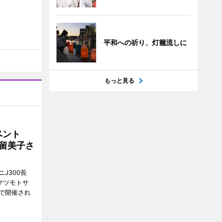
平和への祈り、灯籠流しに
もっと見る
イベント
沼留美子さ
J300長
マツモトサ
で開催され