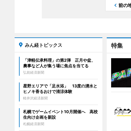
前の
みん経トピックス
特集
「津軽伝承料理」の第2弾 正月や盆、
農事など人が集う場に焦点を当てる
弘前経済新聞
星野エリアで「足水浴」 13度の湧水と
ヒノキ香るおけで清涼体験
軽井沢経済新聞
札幌でゲームイベント10月開催へ 高校
生向け企画を新設
札幌経済新聞