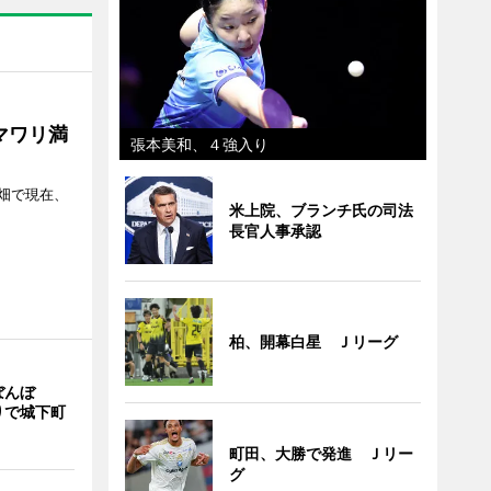
マワリ満
張本美和、４強入り
畑で現在、
米上院、ブランチ氏の司法
長官人事承認
柏、開幕白星 Ｊリーグ
ぼんぼ
りで城下町
町田、大勝で発進 Ｊリー
グ