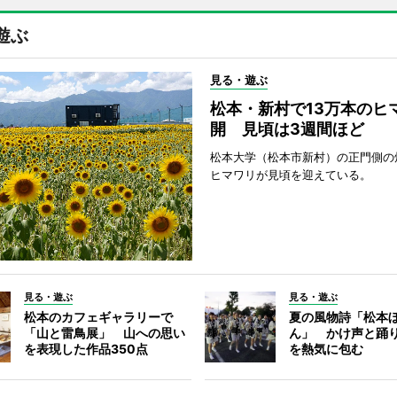
遊ぶ
見る・遊ぶ
松本・新村で13万本のヒ
開 見頃は3週間ほど
松本大学（松本市新村）の正門側の
ヒマワリが見頃を迎えている。
見る・遊ぶ
見る・遊ぶ
松本のカフェギャラリーで
夏の風物詩「松本
「山と雷鳥展」 山への思い
ん」 かけ声と踊
を表現した作品350点
を熱気に包む