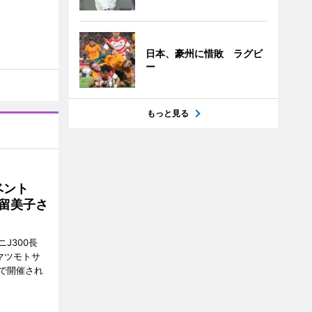
日本、豪州に惜敗 ラグビ
ー
もっと見る
イベント
沼留美子さ
J300長
マツモトサ
で開催され