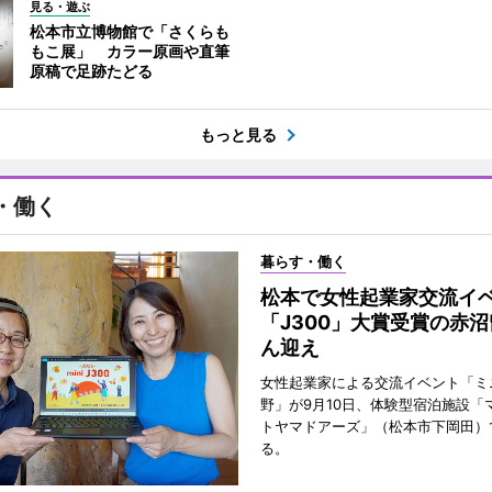
見る・遊ぶ
松本市立博物館で「さくらも
もこ展」 カラー原画や直筆
原稿で足跡たどる
もっと見る
・働く
暮らす・働く
松本で女性起業家交流
「J300」大賞受賞の赤
ん迎え
女性起業家による交流イベント「ミニ
野」が9月10日、体験型宿泊施設「
トヤマドアーズ」（松本市下岡田）
る。