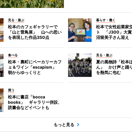
見る・遊ぶ
暮らす・働く
松本のカフェギャラリーで
松本で女性起業家
「山と雷鳥展」 山への思い
ト 「J300」大
を表現した作品350点
沼留美子さん迎え
食べる
見る・遊ぶ
松本・裏町にベーカリーカフ
夏の風物詩「松本
ェ＆ワイン「escapism」
ん」 かけ声と踊
朝からゆっくりと
を熱気に包む
買う
松本に書店「bocca
books」 ギャラリー併設、
読書会などイベントも
もっと見る