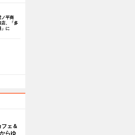
雲ノ平商
書店、「多
場」に
カフェ＆
朝からゆ