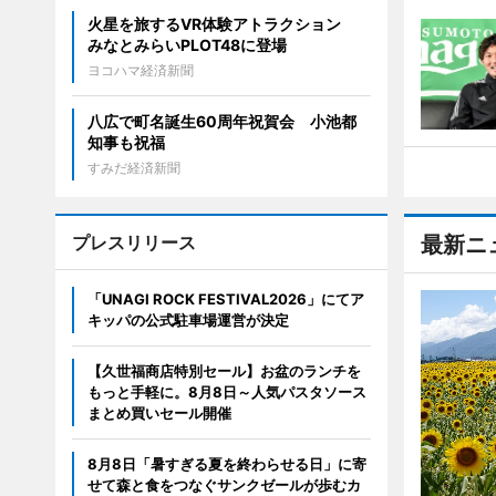
火星を旅するVR体験アトラクション
みなとみらいPLOT48に登場
ヨコハマ経済新聞
八広で町名誕生60周年祝賀会 小池都
知事も祝福
すみだ経済新聞
プレスリリース
最新ニ
「UNAGI ROCK FESTIVAL2026」にてア
キッパの公式駐車場運営が決定
【久世福商店特別セール】お盆のランチを
もっと手軽に。8月8日～人気パスタソース
まとめ買いセール開催
8月8日「暑すぎる夏を終わらせる日」に寄
せて森と食をつなぐサンクゼールが歩むカ