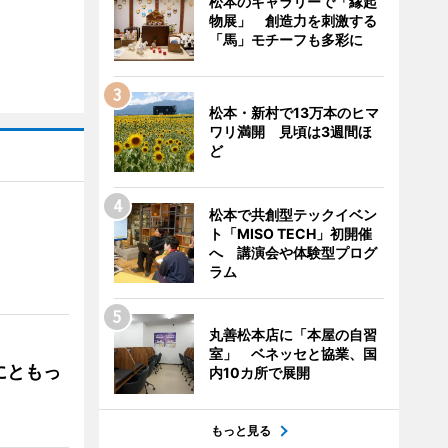
松本のギャラリーで「縁起
物展」 創造力を刺激する
「馬」モチーフも多彩に
松本・新村で13万本のヒマ
ワリ満開 見頃は3週間ほ
ど
松本で共創型テックイベン
ト「MISO TECH」初開催
へ 講演会や体験型プログ
」
ラム
丸善松本店に「本屋の自習
室」 ベネッセと協業、国
にともっ
内10カ所で展開
もっと見る