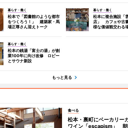
暮らす・働く
暮らす・働く
松本で「図書館のような都市
松本に複合施設「
をつくろう！」 建築家・馬
店」 カフェや古
場正尊さん迎えトーク
様な価値観交わる
暮らす・働く
松本の銭湯「富士の湯」が創
業100年に向け改修 ロビー
とサウナ新設
もっと見る
食べる
松本・裏町にベーカリー
ワイン「escapism」 