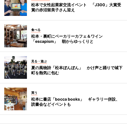
松本で女性起業家交流イベント 「J300」大賞受
賞の赤沼留美子さん迎え
食べる
松本・裏町にベーカリーカフェ＆ワイン
「escapism」 朝からゆっくりと
見る・遊ぶ
夏の風物詩「松本ぼんぼん」 かけ声と踊りで城下
町を熱気に包む
買う
松本に書店「bocca books」 ギャラリー併設、
読書会などイベントも