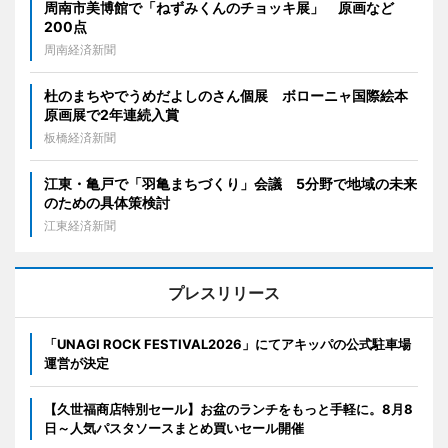
周南市美博館で「ねずみくんのチョッキ展」 原画など
200点
周南経済新聞
杜のまちやでうめだよしのさん個展 ボローニャ国際絵本
原画展で2年連続入賞
板橋経済新聞
江東・亀戸で「羽亀まちづくり」会議 5分野で地域の未来
のための具体策検討
江東経済新聞
プレスリリース
「UNAGI ROCK FESTIVAL2026」にてアキッパの公式駐車場
運営が決定
【久世福商店特別セール】お盆のランチをもっと手軽に。8月8
日～人気パスタソースまとめ買いセール開催