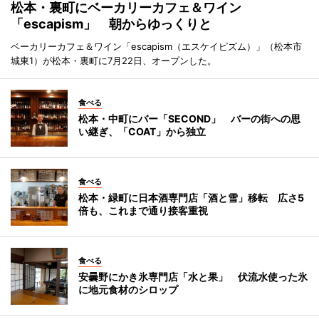
松本・裏町にベーカリーカフェ＆ワイン
「escapism」 朝からゆっくりと
ベーカリーカフェ＆ワイン「escapism（エスケイピズム）」（松本市
城東1）が松本・裏町に7月22日、オープンした。
食べる
松本・中町にバー「SECOND」 バーの街への思
い継ぎ、「COAT」から独立
食べる
松本・緑町に日本酒専門店「酒と雪」移転 広さ5
倍も、これまで通り接客重視
食べる
安曇野にかき氷専門店「水と果」 伏流水使った氷
に地元食材のシロップ