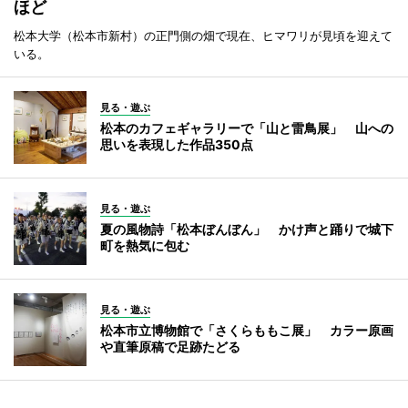
ほど
松本大学（松本市新村）の正門側の畑で現在、ヒマワリが見頃を迎えて
いる。
見る・遊ぶ
松本のカフェギャラリーで「山と雷鳥展」 山への
思いを表現した作品350点
見る・遊ぶ
夏の風物詩「松本ぼんぼん」 かけ声と踊りで城下
町を熱気に包む
見る・遊ぶ
松本市立博物館で「さくらももこ展」 カラー原画
や直筆原稿で足跡たどる