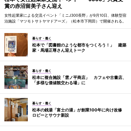
賞の赤沼留美子さん迎え
女性起業家による交流イベント「ミニJ300長野」が9月10日、体験型宿
泊施設「マツモトサトヤマドアーズ」（松本市下岡田）で開催される。
暮らす・働く
松本で「図書館のような都市をつくろう！」 建築
家・馬場正尊さん迎えトーク
暮らす・働く
松本に複合施設「雲ノ平商店」 カフェや古書店、
「多様な価値観交わる場」に
暮らす・働く
松本の銭湯「富士の湯」が創業100年に向け改修
ロビーとサウナ新設