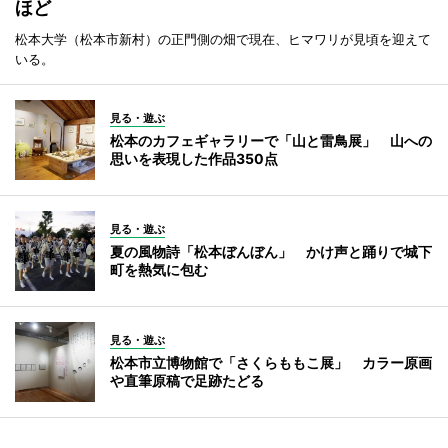
ほど
松本大学（松本市新村）の正門側の畑で現在、ヒマワリが見頃を迎えて
いる。
見る・遊ぶ
松本のカフェギャラリーで「山と雷鳥展」 山への
思いを表現した作品350点
見る・遊ぶ
夏の風物詩「松本ぼんぼん」 かけ声と踊りで城下
町を熱気に包む
見る・遊ぶ
松本市立博物館で「さくらももこ展」 カラー原画
や直筆原稿で足跡たどる