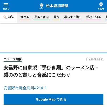
33°C
食べる
見る・遊ぶ
買う
暮らす・働く
学ぶ・知る
ニュース地図
2009.09.11
安曇野に自家製「手ひき麺」のラーメン店－
麺ののど越しと食感にこだわり
安曇野市堀金烏川4214-1
Google Map で見る