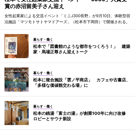
賞の赤沼留美子さん迎え
女性起業家による交流イベント「ミニJ300長野」が9月10日、体験型宿
泊施設「マツモトサトヤマドアーズ」（松本市下岡田）で開催される。
暮らす・働く
松本で「図書館のような都市をつくろう！」 建築
家・馬場正尊さん迎えトーク
暮らす・働く
松本に複合施設「雲ノ平商店」 カフェや古書店、
「多様な価値観交わる場」に
暮らす・働く
松本の銭湯「富士の湯」が創業100年に向け改修
ロビーとサウナ新設