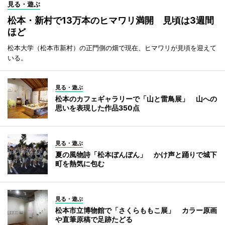
見る・遊ぶ
松本・新村で13万本のヒマワリ満開 見頃は3週間
ほど
松本大学（松本市新村）の正門側の畑で現在、ヒマワリが見頃を迎えて
いる。
見る・遊ぶ
松本のカフェギャラリーで「山と雷鳥展」 山への
思いを表現した作品350点
見る・遊ぶ
夏の風物詩「松本ぼんぼん」 かけ声と踊りで城下
町を熱気に包む
見る・遊ぶ
松本市立博物館で「さくらももこ展」 カラー原画
や直筆原稿で足跡たどる