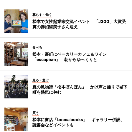
暮らす・働く
松本で女性起業家交流イベント 「J300」大賞受
賞の赤沼留美子さん迎え
食べる
松本・裏町にベーカリーカフェ＆ワイン
「escapism」 朝からゆっくりと
見る・遊ぶ
夏の風物詩「松本ぼんぼん」 かけ声と踊りで城下
町を熱気に包む
買う
松本に書店「bocca books」 ギャラリー併設、
読書会などイベントも