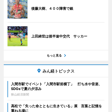
後藤大樹、４００障害で銀
上田綺世は後半途中交代 サッカー
もっと見る
みん経トピックス
入間市駅でイベント「入間市駅前横丁」 打ち水や音楽、
SDGsで夏の夕涼み
狭山経済新聞
高松で「失った命とともに生きている」展 言葉と記憶を
重ねる場に