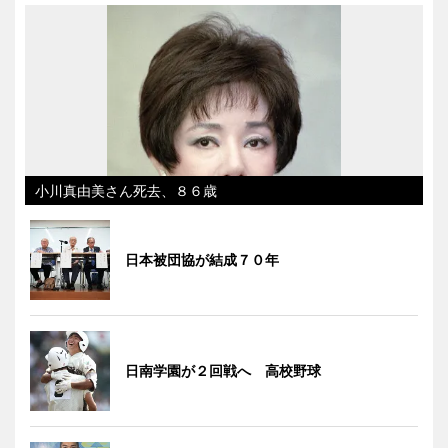
小川真由美さん死去、８６歳
日本被団協が結成７０年
日南学園が２回戦へ 高校野球