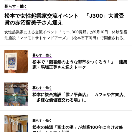
暮らす・働く
松本で女性起業家交流イベント 「J300」大賞受
賞の赤沼留美子さん迎え
女性起業家による交流イベント「ミニJ300長野」が9月10日、体験型宿
泊施設「マツモトサトヤマドアーズ」（松本市下岡田）で開催される。
暮らす・働く
松本で「図書館のような都市をつくろう！」 建築
家・馬場正尊さん迎えトーク
暮らす・働く
松本に複合施設「雲ノ平商店」 カフェや古書店、
「多様な価値観交わる場」に
暮らす・働く
松本の銭湯「富士の湯」が創業100年に向け改修