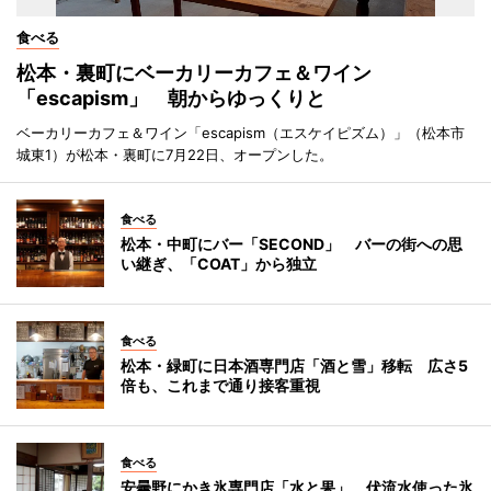
食べる
松本・裏町にベーカリーカフェ＆ワイン
「escapism」 朝からゆっくりと
ベーカリーカフェ＆ワイン「escapism（エスケイピズム）」（松本市
城東1）が松本・裏町に7月22日、オープンした。
食べる
松本・中町にバー「SECOND」 バーの街への思
い継ぎ、「COAT」から独立
食べる
松本・緑町に日本酒専門店「酒と雪」移転 広さ5
倍も、これまで通り接客重視
食べる
安曇野にかき氷専門店「水と果」 伏流水使った氷