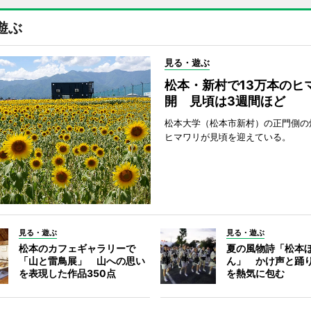
遊ぶ
見る・遊ぶ
松本・新村で13万本のヒ
開 見頃は3週間ほど
松本大学（松本市新村）の正門側の
ヒマワリが見頃を迎えている。
見る・遊ぶ
見る・遊ぶ
松本のカフェギャラリーで
夏の風物詩「松本
「山と雷鳥展」 山への思い
ん」 かけ声と踊
を表現した作品350点
を熱気に包む