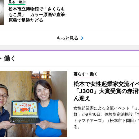
見る・遊ぶ
松本市立博物館で「さくらも
もこ展」 カラー原画や直筆
原稿で足跡たどる
もっと見る
・働く
暮らす・働く
松本で女性起業家交流
「J300」大賞受賞の赤
ん迎え
女性起業家による交流イベント「ミニ
野」が9月10日、体験型宿泊施設「
トヤマドアーズ」（松本市下岡田）
る。