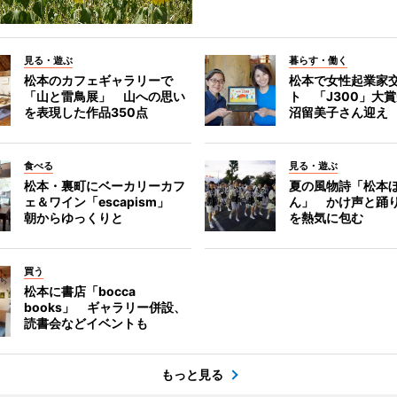
見る・遊ぶ
暮らす・働く
松本のカフェギャラリーで
松本で女性起業家
「山と雷鳥展」 山への思い
ト 「J300」大
を表現した作品350点
沼留美子さん迎え
食べる
見る・遊ぶ
松本・裏町にベーカリーカフ
夏の風物詩「松本
ェ＆ワイン「escapism」
ん」 かけ声と踊
朝からゆっくりと
を熱気に包む
買う
松本に書店「bocca
books」 ギャラリー併設、
読書会などイベントも
もっと見る