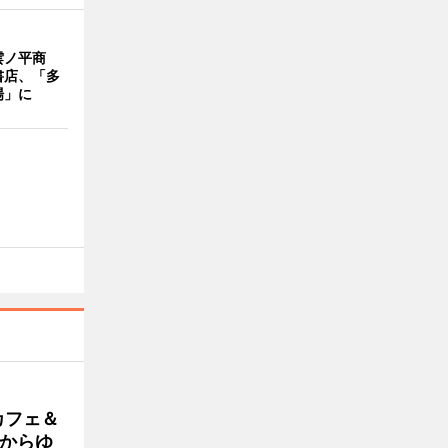
雲ノ平商
書店、「多
場」に
カフェ＆
朝からゆ