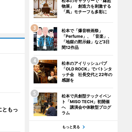
松本のギャラリーで「縁起
物展」 創造力を刺激する
「馬」モチーフも多彩に
松本で「爆音映画祭」
「Perfume」、「音楽」、
「地獄の黙示録」など3日
間12作品
松本のアイリッシュパブ
「OLD ROCK」でバトンタ
ッチ会 社長交代と22年の
」
感謝を
松本で共創型テックイベン
ト「MISO TECH」初開催
へ 講演会や体験型プログ
にともっ
ラム
もっと見る