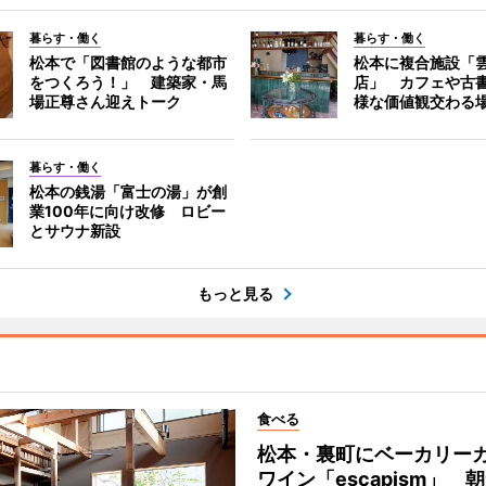
暮らす・働く
暮らす・働く
松本で「図書館のような都市
松本に複合施設「
をつくろう！」 建築家・馬
店」 カフェや古
場正尊さん迎えトーク
様な価値観交わる
暮らす・働く
松本の銭湯「富士の湯」が創
業100年に向け改修 ロビー
とサウナ新設
もっと見る
食べる
松本・裏町にベーカリー
ワイン「escapism」 