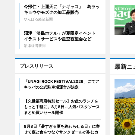
今帰仁・上運天に「ナギッコ」 島ラッ
キョウやモズクの加工品販売
やんばる経済新聞
沼津「淡島ホテル」が夏限定イベント
イラストサービスや星空観望会など
沼津経済新聞
プレスリリース
最新ニ
「UNAGI ROCK FESTIVAL2026」にてア
キッパの公式駐車場運営が決定
【久世福商店特別セール】お盆のランチを
もっと手軽に。8月8日～人気パスタソース
まとめ買いセール開催
8月8日「暑すぎる夏を終わらせる日」に寄
せて森と食をつなぐサンクゼールが歩むカ