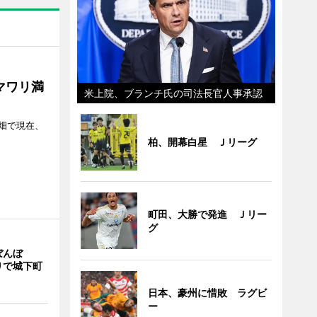
マワリ満
米上院、ブランチ氏の司法長官人事承認
畑で現在、
柏、開幕白星 Ｊリーグ
町田、大勝で発進 Ｊリー
グ
ぼんぼ
りで城下町
日本、豪州に惜敗 ラグビ
ー