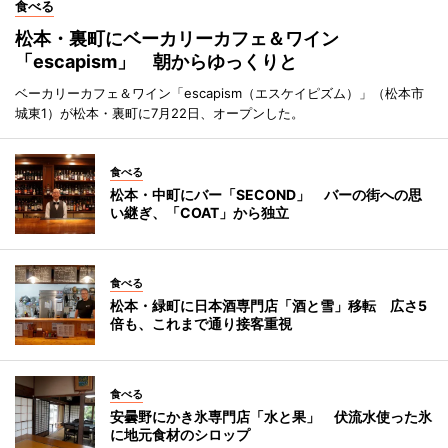
食べる
松本・裏町にベーカリーカフェ＆ワイン
「escapism」 朝からゆっくりと
ベーカリーカフェ＆ワイン「escapism（エスケイピズム）」（松本市
城東1）が松本・裏町に7月22日、オープンした。
食べる
松本・中町にバー「SECOND」 バーの街への思
い継ぎ、「COAT」から独立
食べる
松本・緑町に日本酒専門店「酒と雪」移転 広さ5
倍も、これまで通り接客重視
食べる
安曇野にかき氷専門店「水と果」 伏流水使った氷
に地元食材のシロップ