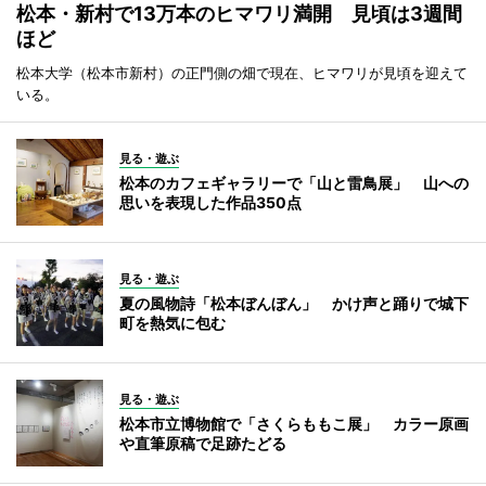
松本・新村で13万本のヒマワリ満開 見頃は3週間
ほど
松本大学（松本市新村）の正門側の畑で現在、ヒマワリが見頃を迎えて
いる。
見る・遊ぶ
松本のカフェギャラリーで「山と雷鳥展」 山への
思いを表現した作品350点
見る・遊ぶ
夏の風物詩「松本ぼんぼん」 かけ声と踊りで城下
町を熱気に包む
見る・遊ぶ
松本市立博物館で「さくらももこ展」 カラー原画
や直筆原稿で足跡たどる