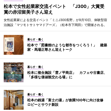
松本で女性起業家交流イベント 「J300」大賞受
賞の赤沼留美子さん迎え
女性起業家による交流イベント「ミニJ300長野」が9月10日、体験型宿
泊施設「マツモトサトヤマドアーズ」（松本市下岡田）で開催される。
暮らす・働く
松本で「図書館のような都市をつくろう！」 建築
家・馬場正尊さん迎えトーク
暮らす・働く
松本に複合施設「雲ノ平商店」 カフェや古書店、
「多様な価値観交わる場」に
暮らす・働く
松本の銭湯「富士の湯」が創業100年に向け改修
ロビーとサウナ新設