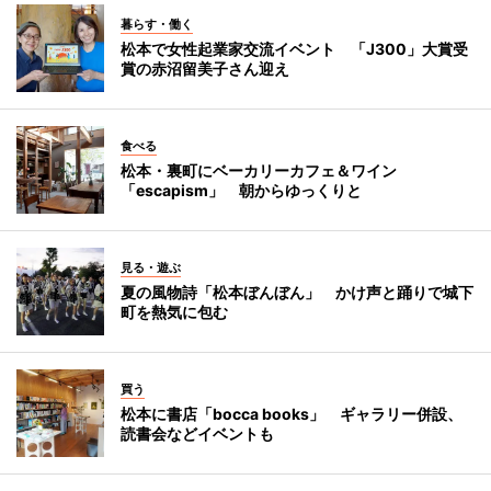
暮らす・働く
松本で女性起業家交流イベント 「J300」大賞受
賞の赤沼留美子さん迎え
食べる
松本・裏町にベーカリーカフェ＆ワイン
「escapism」 朝からゆっくりと
見る・遊ぶ
夏の風物詩「松本ぼんぼん」 かけ声と踊りで城下
町を熱気に包む
買う
松本に書店「bocca books」 ギャラリー併設、
読書会などイベントも