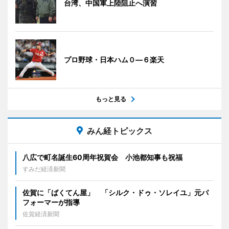
台湾、中国軍上陸阻止へ演習
プロ野球・日本ハム０―６楽天
もっと見る
みん経トピックス
八広で町名誕生60周年祝賀会 小池都知事も祝福
すみだ経済新聞
佐賀に「ばくてん屋」 「シルク・ドゥ・ソレイユ」元パ
フォーマーが指導
佐賀経済新聞