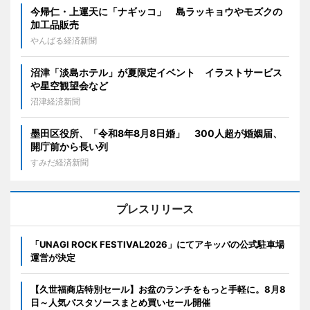
今帰仁・上運天に「ナギッコ」 島ラッキョウやモズクの
加工品販売
やんばる経済新聞
沼津「淡島ホテル」が夏限定イベント イラストサービス
や星空観望会など
沼津経済新聞
墨田区役所、「令和8年8月8日婚」 300人超が婚姻届、
開庁前から長い列
すみだ経済新聞
プレスリリース
「UNAGI ROCK FESTIVAL2026」にてアキッパの公式駐車場
運営が決定
【久世福商店特別セール】お盆のランチをもっと手軽に。8月8
日～人気パスタソースまとめ買いセール開催