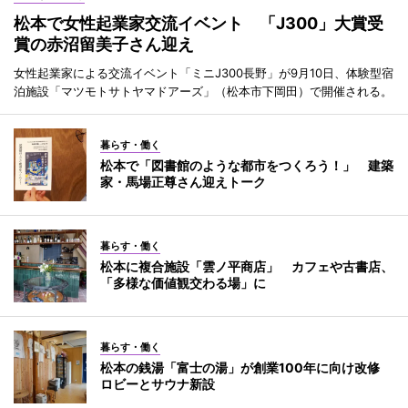
松本で女性起業家交流イベント 「J300」大賞受
賞の赤沼留美子さん迎え
女性起業家による交流イベント「ミニJ300長野」が9月10日、体験型宿
泊施設「マツモトサトヤマドアーズ」（松本市下岡田）で開催される。
暮らす・働く
松本で「図書館のような都市をつくろう！」 建築
家・馬場正尊さん迎えトーク
暮らす・働く
松本に複合施設「雲ノ平商店」 カフェや古書店、
「多様な価値観交わる場」に
暮らす・働く
松本の銭湯「富士の湯」が創業100年に向け改修
ロビーとサウナ新設