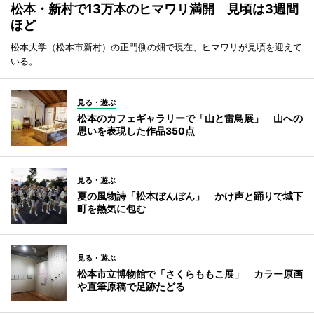
松本・新村で13万本のヒマワリ満開 見頃は3週間
ほど
松本大学（松本市新村）の正門側の畑で現在、ヒマワリが見頃を迎えて
いる。
見る・遊ぶ
松本のカフェギャラリーで「山と雷鳥展」 山への
思いを表現した作品350点
見る・遊ぶ
夏の風物詩「松本ぼんぼん」 かけ声と踊りで城下
町を熱気に包む
見る・遊ぶ
松本市立博物館で「さくらももこ展」 カラー原画
や直筆原稿で足跡たどる