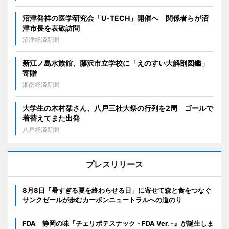
沼津発祥の医学研究会「U-TECH」開催へ 関係者らが沼
津市長を表敬訪問
沼津経済新聞
新江ノ島水族館、藤沢市立学校に「えのすい大解剖図鑑」
寄贈
湘南経済新聞
大学生の木村栞さん、八戸三社大祭の行列を2周 ゴールで
着替えてまた出発
八戸経済新聞
プレスリリース
8月8日「暑すぎる夏を終わらせる日」に寄せて森と食をつなぐ
サンクゼールが歩むカーボンニュートラルへの道のり
FDA 静岡の味『チェリポテスナック - FDA Ver. -』が誕生しま