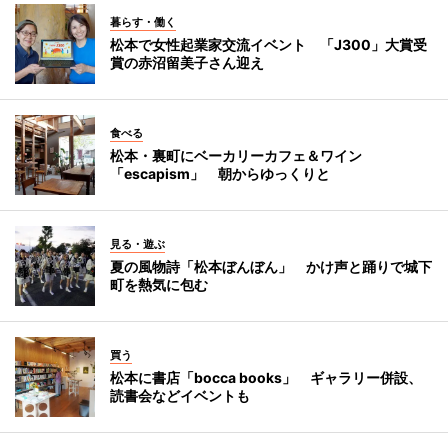
暮らす・働く
松本で女性起業家交流イベント 「J300」大賞受
賞の赤沼留美子さん迎え
食べる
松本・裏町にベーカリーカフェ＆ワイン
「escapism」 朝からゆっくりと
見る・遊ぶ
夏の風物詩「松本ぼんぼん」 かけ声と踊りで城下
町を熱気に包む
買う
松本に書店「bocca books」 ギャラリー併設、
読書会などイベントも