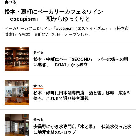
食べる
松本・裏町にベーカリーカフェ＆ワイン
「escapism」 朝からゆっくりと
ベーカリーカフェ＆ワイン「escapism（エスケイピズム）」（松本市
城東1）が松本・裏町に7月22日、オープンした。
食べる
松本・中町にバー「SECOND」 バーの街への思
い継ぎ、「COAT」から独立
食べる
松本・緑町に日本酒専門店「酒と雪」移転 広さ5
倍も、これまで通り接客重視
食べる
安曇野にかき氷専門店「水と果」 伏流水使った氷
に地元食材のシロップ