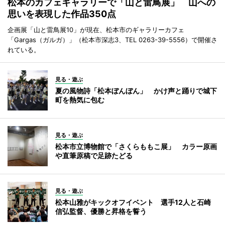
松本のカフェギャラリーで「山と雷鳥展」 山への
思いを表現した作品350点
企画展「山と雷鳥展10」が現在、松本市のギャラリーカフェ
「Gargas（ガルガ）」（松本市深志3、TEL 0263-39-5556）で開催さ
れている。
見る・遊ぶ
夏の風物詩「松本ぼんぼん」 かけ声と踊りで城下
町を熱気に包む
見る・遊ぶ
松本市立博物館で「さくらももこ展」 カラー原画
や直筆原稿で足跡たどる
見る・遊ぶ
松本山雅がキックオフイベント 選手12人と石崎
信弘監督、優勝と昇格を誓う