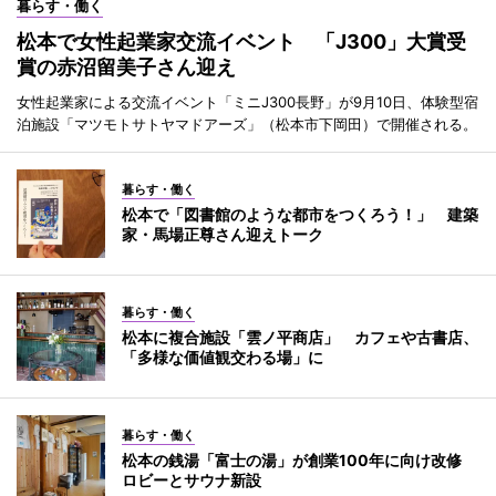
暮らす・働く
松本で女性起業家交流イベント 「J300」大賞受
賞の赤沼留美子さん迎え
女性起業家による交流イベント「ミニJ300長野」が9月10日、体験型宿
泊施設「マツモトサトヤマドアーズ」（松本市下岡田）で開催される。
暮らす・働く
松本で「図書館のような都市をつくろう！」 建築
家・馬場正尊さん迎えトーク
暮らす・働く
松本に複合施設「雲ノ平商店」 カフェや古書店、
「多様な価値観交わる場」に
暮らす・働く
松本の銭湯「富士の湯」が創業100年に向け改修
ロビーとサウナ新設