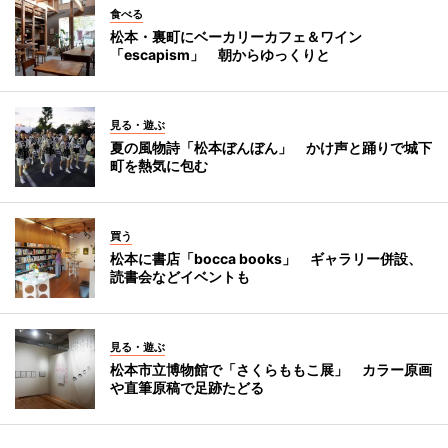
食べる
松本・裏町にベーカリーカフェ＆ワイン
「escapism」 朝からゆっくりと
見る・遊ぶ
夏の風物詩「松本ぼんぼん」 かけ声と踊りで城下
町を熱気に包む
買う
松本に書店「bocca books」 ギャラリー併設、
読書会などイベントも
見る・遊ぶ
松本市立博物館で「さくらももこ展」 カラー原画
や直筆原稿で足跡たどる