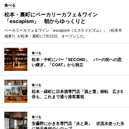
食べる
松本・裏町にベーカリーカフェ＆ワイン
「escapism」 朝からゆっくりと
ベーカリーカフェ＆ワイン「escapism（エスケイピズム）」（松本市
城東1）が松本・裏町に7月22日、オープンした。
食べる
松本・中町にバー「SECOND」 バーの街への思
い継ぎ、「COAT」から独立
食べる
松本・緑町に日本酒専門店「酒と雪」移転 広さ5
倍も、これまで通り接客重視
食べる
安曇野にかき氷専門店「水と果」 伏流水使った氷
に地元食材のシロップ