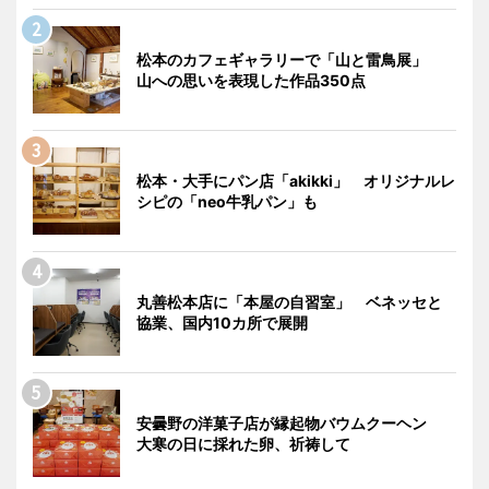
松本のカフェギャラリーで「山と雷鳥展」
山への思いを表現した作品350点
松本・大手にパン店「akikki」 オリジナルレ
シピの「neo牛乳パン」も
丸善松本店に「本屋の自習室」 ベネッセと
協業、国内10カ所で展開
安曇野の洋菓子店が縁起物バウムクーヘン
大寒の日に採れた卵、祈祷して