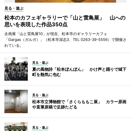
見る・遊ぶ
松本のカフェギャラリーで「山と雷鳥展」 山への
思いを表現した作品350点
企画展「山と雷鳥展10」が現在、松本市のギャラリーカフェ
「Gargas（ガルガ）」（松本市深志3、TEL 0263-39-5556）で開催さ
れている。
見る・遊ぶ
夏の風物詩「松本ぼんぼん」 かけ声と踊りで城下
町を熱気に包む
見る・遊ぶ
松本市立博物館で「さくらももこ展」 カラー原画
や直筆原稿で足跡たどる
見る・遊ぶ