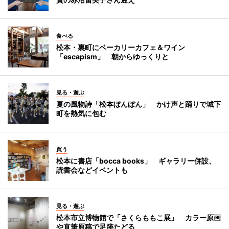
食べる
松本・裏町にベーカリーカフェ＆ワイン
「escapism」 朝からゆっくりと
見る・遊ぶ
夏の風物詩「松本ぼんぼん」 かけ声と踊りで城下
町を熱気に包む
買う
松本に書店「bocca books」 ギャラリー併設、
読書会などイベントも
見る・遊ぶ
松本市立博物館で「さくらももこ展」 カラー原画
や直筆原稿で足跡たどる