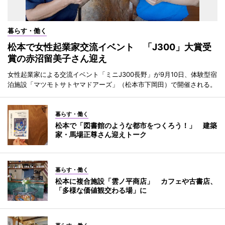
暮らす・働く
松本で女性起業家交流イベント 「J300」大賞受
賞の赤沼留美子さん迎え
女性起業家による交流イベント「ミニJ300長野」が9月10日、体験型宿
泊施設「マツモトサトヤマドアーズ」（松本市下岡田）で開催される。
暮らす・働く
松本で「図書館のような都市をつくろう！」 建築
家・馬場正尊さん迎えトーク
暮らす・働く
松本に複合施設「雲ノ平商店」 カフェや古書店、
「多様な価値観交わる場」に