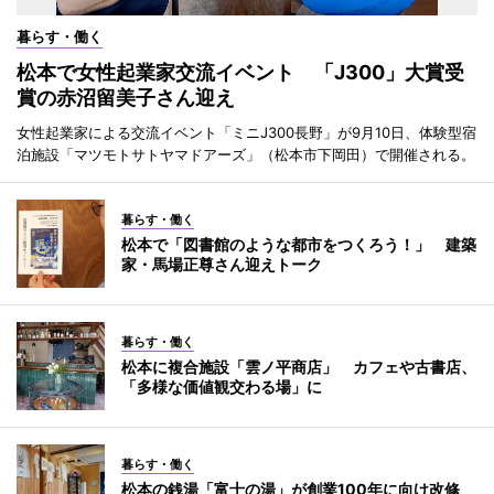
暮らす・働く
松本で女性起業家交流イベント 「J300」大賞受
賞の赤沼留美子さん迎え
女性起業家による交流イベント「ミニJ300長野」が9月10日、体験型宿
泊施設「マツモトサトヤマドアーズ」（松本市下岡田）で開催される。
暮らす・働く
松本で「図書館のような都市をつくろう！」 建築
家・馬場正尊さん迎えトーク
暮らす・働く
松本に複合施設「雲ノ平商店」 カフェや古書店、
「多様な価値観交わる場」に
暮らす・働く
松本の銭湯「富士の湯」が創業100年に向け改修