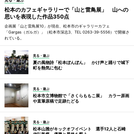
見る・遊ぶ
松本のカフェギャラリーで「山と雷鳥展」 山への
思いを表現した作品350点
企画展「山と雷鳥展10」が現在、松本市のギャラリーカフェ
「Gargas（ガルガ）」（松本市深志3、TEL 0263-39-5556）で開催さ
れている。
見る・遊ぶ
夏の風物詩「松本ぼんぼん」 かけ声と踊りで城下
町を熱気に包む
見る・遊ぶ
松本市立博物館で「さくらももこ展」 カラー原画
や直筆原稿で足跡たどる
見る・遊ぶ
松本山雅がキックオフイベント 選手12人と石崎