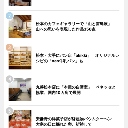
松本のカフェギャラリーで「山と雷鳥展」
山への思いを表現した作品350点
松本・大手にパン店「akikki」 オリジナルレ
シピの「neo牛乳パン」も
丸善松本店に「本屋の自習室」 ベネッセと
協業、国内10カ所で展開
安曇野の洋菓子店が縁起物バウムクーヘン
大寒の日に採れた卵、祈祷して