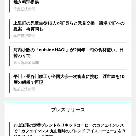
焼き料理提供
千葉経済新聞
上里町の児童生徒16人が町長らと意見交換 議場で町への
提案、再質問も
本庄経済新聞
河内小阪の「cuisine HAGI」が2周年 旬の食材使い、日
替わりで
東大阪経済新聞
平川・長谷川鉄工が全国大会一次審査に挑む 浮世絵を10
層の鋼板で再現
弘前経済新聞
プレスリリース
丸山珈琲の定番ブレンドをリキッドコーヒーのカフェインレス
で「カフェインレス 丸山珈琲のブレンド アイスコーヒー」を８