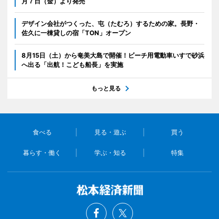
月７日（金）より発売
デザイン会社がつくった、屯（たむろ）するための家。長野・
佐久に一棟貸しの宿「TON」オープン
8月15日（土）から奄美大島で開催！ビーチ用電動車いすで砂浜
へ出る「出航！こども船長」を実施
もっと見る
食べる
見る・遊ぶ
買う
暮らす・働く
学ぶ・知る
特集