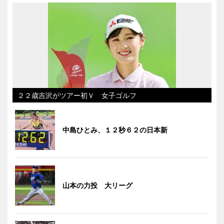
２２歳吉沢がツアー初Ｖ 女子ゴルフ
中島ひとみ、１２秒６２の日本新
山本の力投 大リーグ