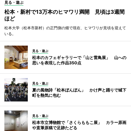
見る・遊ぶ
松本・新村で13万本のヒマワリ満開 見頃は3週間
ほど
松本大学（松本市新村）の正門側の畑で現在、ヒマワリが見頃を迎えて
いる。
見る・遊ぶ
松本のカフェギャラリーで「山と雷鳥展」 山への
思いを表現した作品350点
見る・遊ぶ
夏の風物詩「松本ぼんぼん」 かけ声と踊りで城下
町を熱気に包む
見る・遊ぶ
松本市立博物館で「さくらももこ展」 カラー原画
や直筆原稿で足跡たどる