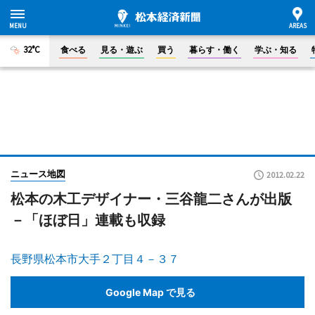
32°C
食べる
見る・遊ぶ
買う
暮らす・働く
学ぶ・知る
ニュース地図
2012.02.22
松本の木工デザイナー・三谷龍二さんが出版
－「ほぼ日」連載も収録
長野県松本市大手２丁目４－３７
Google Map で見る