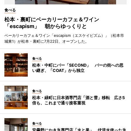
食べる
松本・裏町にベーカリーカフェ＆ワイン
「escapism」 朝からゆっくりと
ベーカリーカフェ＆ワイン「escapism（エスケイピズム）」（松本市
城東1）が松本・裏町に7月22日、オープンした。
食べる
松本・中町にバー「SECOND」 バーの街への思
い継ぎ、「COAT」から独立
食べる
松本・緑町に日本酒専門店「酒と雪」移転 広さ5
倍も、これまで通り接客重視
食べる
安曇野にかき氷専門店「水と果」 伏流水使った氷