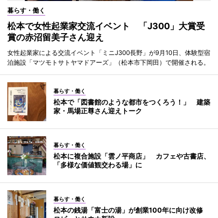
暮らす・働く
松本で女性起業家交流イベント 「J300」大賞受
賞の赤沼留美子さん迎え
女性起業家による交流イベント「ミニJ300長野」が9月10日、体験型宿
泊施設「マツモトサトヤマドアーズ」（松本市下岡田）で開催される。
暮らす・働く
松本で「図書館のような都市をつくろう！」 建築
家・馬場正尊さん迎えトーク
暮らす・働く
松本に複合施設「雲ノ平商店」 カフェや古書店、
「多様な価値観交わる場」に
暮らす・働く
松本の銭湯「富士の湯」が創業100年に向け改修