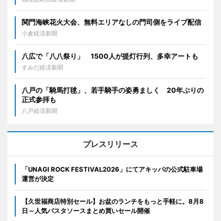
関門海峡花火大会、無料エリアなしの門司側をライブ配信
小倉経済新聞
八広で「八八祭り」 1500人が提灯行列、多幸アートも
すみだ経済新聞
八戸の「騎馬打毬」、若手騎手の姿勇ましく 20年ぶりの
正式参拝も
八戸経済新聞
プレスリリース
「UNAGI ROCK FESTIVAL2026」にてアキッパの公式駐車場
運営が決定
【久世福商店特別セール】お盆のランチをもっと手軽に。8月8
日～人気パスタソースまとめ買いセール開催