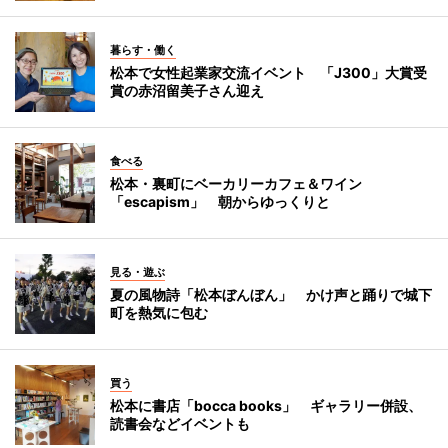
暮らす・働く
松本で女性起業家交流イベント 「J300」大賞受
賞の赤沼留美子さん迎え
食べる
松本・裏町にベーカリーカフェ＆ワイン
「escapism」 朝からゆっくりと
見る・遊ぶ
夏の風物詩「松本ぼんぼん」 かけ声と踊りで城下
町を熱気に包む
買う
松本に書店「bocca books」 ギャラリー併設、
読書会などイベントも