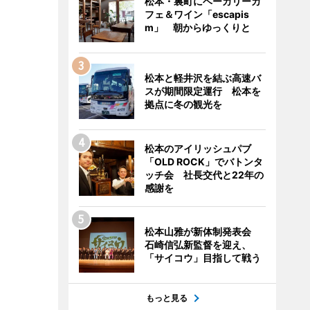
松本・裏町にベーカリーカ
フェ＆ワイン「escapis
m」 朝からゆっくりと
松本と軽井沢を結ぶ高速バ
スが期間限定運行 松本を
拠点に冬の観光を
松本のアイリッシュパブ
「OLD ROCK」でバトンタ
ッチ会 社長交代と22年の
感謝を
松本山雅が新体制発表会
石崎信弘新監督を迎え、
「サイコウ」目指して戦う
もっと見る