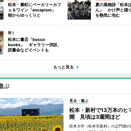
松本・裏町にベーカリーカフ
夏の風物詩「松本
ェ＆ワイン「escapism」
ん」 かけ声と踊
朝からゆっくりと
を熱気に包む
買う
松本に書店「bocca
books」 ギャラリー併設、
読書会などイベントも
もっと見る
遊ぶ
見る・遊ぶ
松本・新村で13万本のヒ
開 見頃は3週間ほど
松本大学（松本市新村）の正門側の