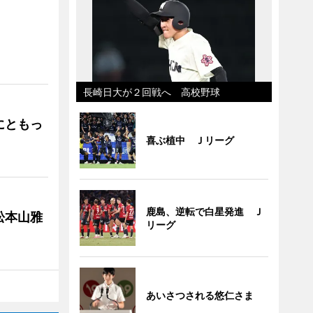
」
長崎日大が２回戦へ 高校野球
にともっ
喜ぶ植中 Ｊリーグ
鹿島、逆転で白星発進 Ｊ
松本山雅
リーグ
あいさつされる悠仁さま