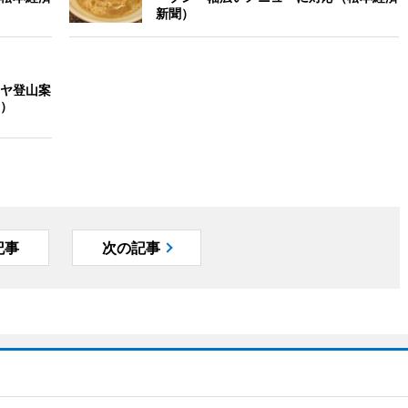
新聞）
ヤ登山案
）
記事
次の記事