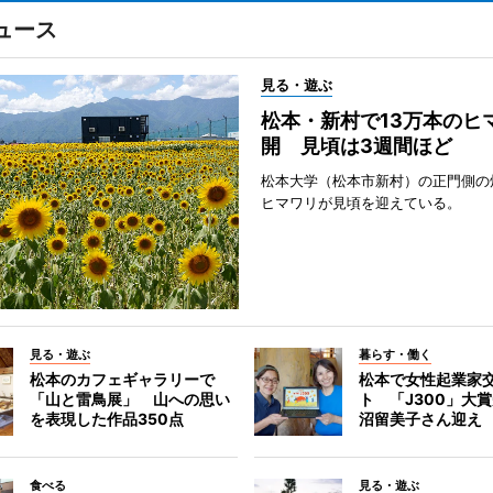
ュース
見る・遊ぶ
松本・新村で13万本のヒ
開 見頃は3週間ほど
松本大学（松本市新村）の正門側の
ヒマワリが見頃を迎えている。
見る・遊ぶ
暮らす・働く
松本のカフェギャラリーで
松本で女性起業家
「山と雷鳥展」 山への思い
ト 「J300」大
を表現した作品350点
沼留美子さん迎え
食べる
見る・遊ぶ