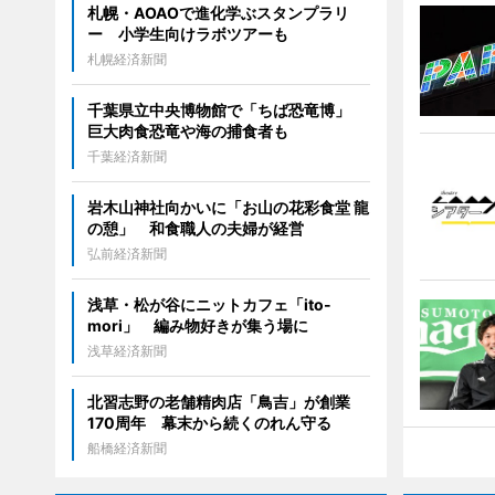
札幌・AOAOで進化学ぶスタンプラリ
ー 小学生向けラボツアーも
札幌経済新聞
千葉県立中央博物館で「ちば恐竜博」
巨大肉食恐竜や海の捕食者も
千葉経済新聞
岩木山神社向かいに「お山の花彩食堂 龍
の憩」 和食職人の夫婦が経営
弘前経済新聞
浅草・松が谷にニットカフェ「ito-
mori」 編み物好きが集う場に
浅草経済新聞
北習志野の老舗精肉店「鳥吉」が創業
170周年 幕末から続くのれん守る
船橋経済新聞