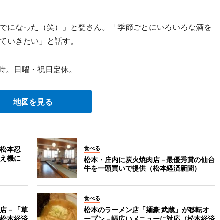
でになった（笑）」と甕さん。「季節ごとにいろいろな酒を
ていきたい」と話す。
3時。日曜・祝日定休。
地図を見る
松本忍
食べる
え機に
松本・庄内に炭火焼肉店－最優秀賞の仙台
牛を一頭買いで提供（松本経済新聞）
食べる
店－「草
松本のラーメン店「麺豪 武蔵」が移転オ
松本経済
ープン－幅広いメニューに対応（松本経済