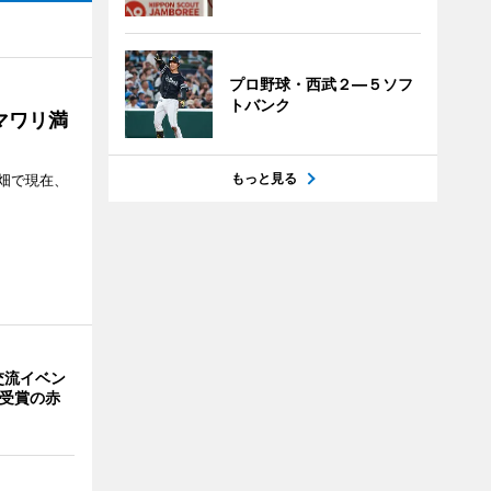
プロ野球・西武２―５ソフ
トバンク
マワリ満
もっと見る
畑で現在、
交流イベン
賞受賞の赤