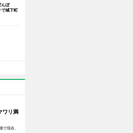
ぼんぼ
りで城下町
マワリ満
畑で現在、