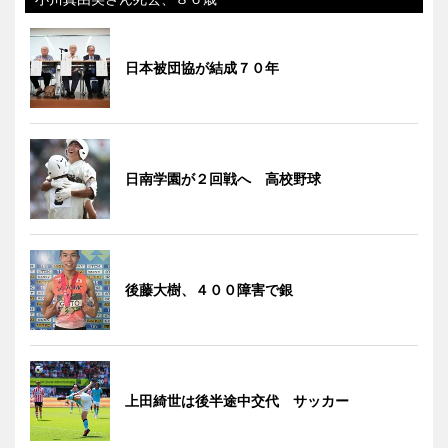
日本被団協が結成７０年
日南学園が２回戦へ 高校野球
後藤大樹、４００障害で銀
上田綺世は後半途中交代 サッカー