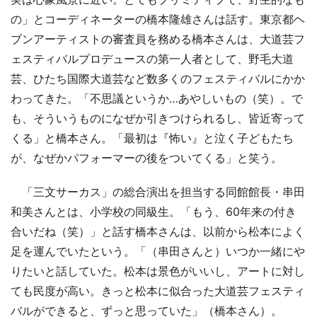
の」とコーディネーターの橋本隆雄さんは話す。東京都ヘ
ブンアーティストの審査員を務める橋本さんは、大道芸フ
ェスティバルプロデュースの第一人者として、野毛大道
芸、ひたち国際大道芸など数多くのフェスティバルにかか
わってきた。「不思議というか…あやしいもの（笑）。で
も、そういうものになぜか引きつけられるし、皆近寄って
くる」と橋本さん。「最初は『怖い』と泣く子どもたち
が、なぜかパフォーマーの後をついてくる」と笑う。
「三文サーカス」の総合演出を担当する同館館長・串田
和美さんとは、小学校の同級生。「もう、60年来の付き
合いだね（笑）」と話す橋本さんは、以前から松本によく
足を運んでいたという。「（串田さんと）いつか一緒にや
りたいと話していた。松本は景色がいいし、アートに対し
ても民度が高い。きっと松本に似合った大道芸フェスティ
バルができると、ずっと思っていた」（橋本さん）。