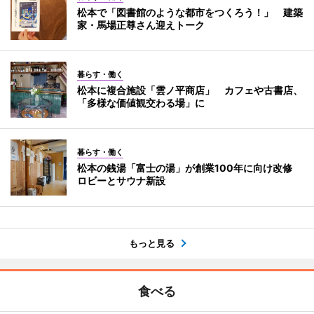
松本で「図書館のような都市をつくろう！」 建築
家・馬場正尊さん迎えトーク
暮らす・働く
松本に複合施設「雲ノ平商店」 カフェや古書店、
「多様な価値観交わる場」に
暮らす・働く
松本の銭湯「富士の湯」が創業100年に向け改修
ロビーとサウナ新設
もっと見る
食べる