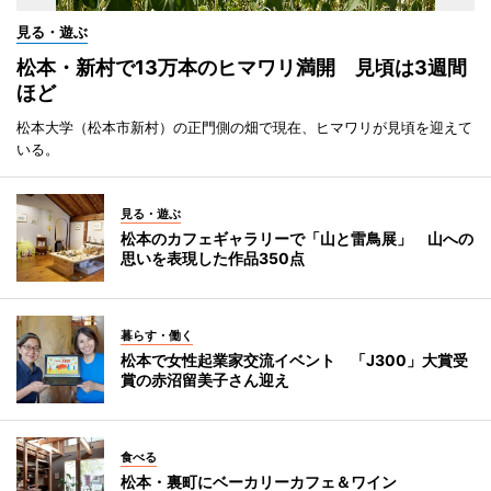
見る・遊ぶ
松本・新村で13万本のヒマワリ満開 見頃は3週間
ほど
松本大学（松本市新村）の正門側の畑で現在、ヒマワリが見頃を迎えて
いる。
見る・遊ぶ
松本のカフェギャラリーで「山と雷鳥展」 山への
思いを表現した作品350点
暮らす・働く
松本で女性起業家交流イベント 「J300」大賞受
賞の赤沼留美子さん迎え
食べる
松本・裏町にベーカリーカフェ＆ワイン