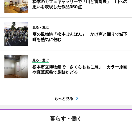
松本のカフェギャラリーで「山と雷鳥展」 山への
思いを表現した作品350点
見る・遊ぶ
夏の風物詩「松本ぼんぼん」 かけ声と踊りで城下
町を熱気に包む
見る・遊ぶ
松本市立博物館で「さくらももこ展」 カラー原画
や直筆原稿で足跡たどる
もっと見る
暮らす・働く