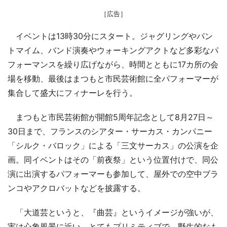
［広告］
イベントは13時30分にスタート。ジャグリングやパン
トマイム、バンド演奏やウォーキングアクトなど多彩なパ
フォーマンスを繰り広げながら、時間とともに17カ所の会
場を移動、最後はまつもと市民芸術館に全パフォーマーが
集合して盛大にフィナーレを行う。
まつもと市民芸術館が開館5周年記念として8月27日～
30日まで、フランスのシアター・サーカス・カンパニー
「シルク・バロック」による「三文サーカス」の公演を企
画。同イベントはその「前夜祭」という位置付けで、同公
演に出演するパフォーマーも参加して、屋外での空中ブラ
ンコやアクロバットなどを披露する。
「大道芸というと、『曲芸』というイメージが強いが、
実は心象風景に近い。とてもプリミティブで、野生的なも