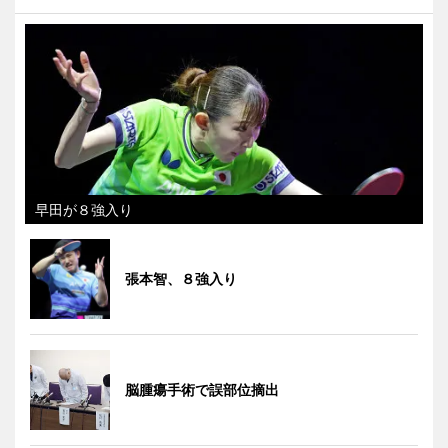
早田が８強入り
張本智、８強入り
脳腫瘍手術で誤部位摘出