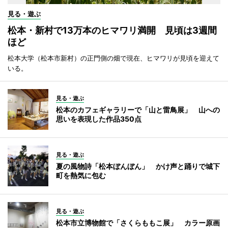
見る・遊ぶ
松本・新村で13万本のヒマワリ満開 見頃は3週間
ほど
松本大学（松本市新村）の正門側の畑で現在、ヒマワリが見頃を迎えて
いる。
見る・遊ぶ
松本のカフェギャラリーで「山と雷鳥展」 山への
思いを表現した作品350点
見る・遊ぶ
夏の風物詩「松本ぼんぼん」 かけ声と踊りで城下
町を熱気に包む
見る・遊ぶ
松本市立博物館で「さくらももこ展」 カラー原画