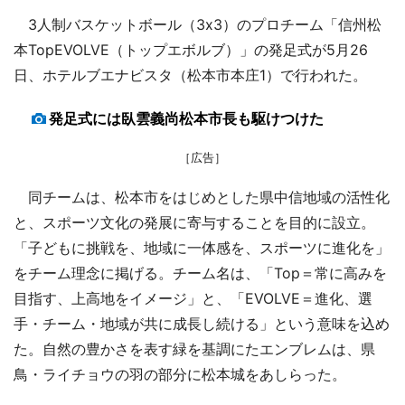
3人制バスケットボール（3x3）のプロチーム「信州松
本TopEVOLVE（トップエボルブ）」の発足式が5月26
日、ホテルブエナビスタ（松本市本庄1）で行われた。
発足式には臥雲義尚松本市長も駆けつけた
［広告］
同チームは、松本市をはじめとした県中信地域の活性化
と、スポーツ文化の発展に寄与することを目的に設立。
「子どもに挑戦を、地域に一体感を、スポーツに進化を」
をチーム理念に掲げる。チーム名は、「Top＝常に高みを
目指す、上高地をイメージ」と、「EVOLVE＝進化、選
手・チーム・地域が共に成長し続ける」という意味を込め
た。自然の豊かさを表す緑を基調にたエンブレムは、県
鳥・ライチョウの羽の部分に松本城をあしらった。