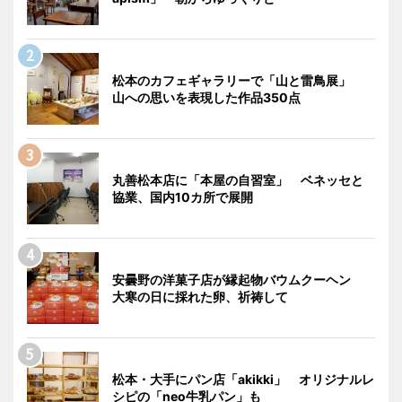
松本のカフェギャラリーで「山と雷鳥展」
山への思いを表現した作品350点
丸善松本店に「本屋の自習室」 ベネッセと
協業、国内10カ所で展開
安曇野の洋菓子店が縁起物バウムクーヘン
大寒の日に採れた卵、祈祷して
松本・大手にパン店「akikki」 オリジナルレ
シピの「neo牛乳パン」も