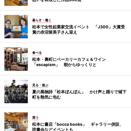
暮らす・働く
松本で女性起業家交流イベント 「J300」大賞受
賞の赤沼留美子さん迎え
食べる
松本・裏町にベーカリーカフェ＆ワイン
「escapism」 朝からゆっくりと
見る・遊ぶ
夏の風物詩「松本ぼんぼん」 かけ声と踊りで城下
町を熱気に包む
買う
松本に書店「bocca books」 ギャラリー併設、
読書会などイベントも