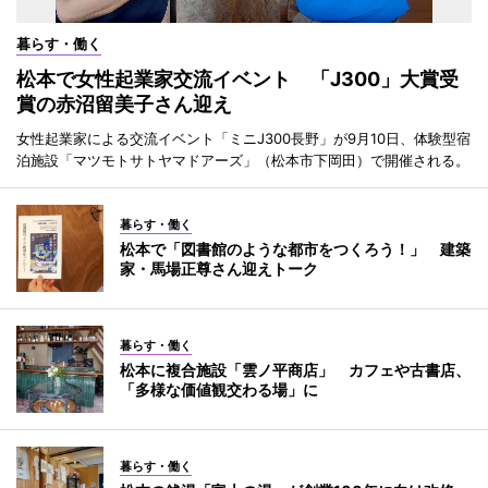
暮らす・働く
松本で女性起業家交流イベント 「J300」大賞受
賞の赤沼留美子さん迎え
女性起業家による交流イベント「ミニJ300長野」が9月10日、体験型宿
泊施設「マツモトサトヤマドアーズ」（松本市下岡田）で開催される。
暮らす・働く
松本で「図書館のような都市をつくろう！」 建築
家・馬場正尊さん迎えトーク
暮らす・働く
松本に複合施設「雲ノ平商店」 カフェや古書店、
「多様な価値観交わる場」に
暮らす・働く