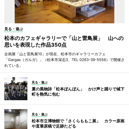
見る・遊ぶ
松本のカフェギャラリーで「山と雷鳥展」 山への
思いを表現した作品350点
企画展「山と雷鳥展10」が現在、松本市のギャラリーカフェ
「Gargas（ガルガ）」（松本市深志3、TEL 0263-39-5556）で開催さ
れている。
見る・遊ぶ
夏の風物詩「松本ぼんぼん」 かけ声と踊りで城下
町を熱気に包む
見る・遊ぶ
松本市立博物館で「さくらももこ展」 カラー原画
や直筆原稿で足跡たどる