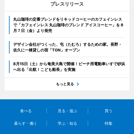
プレスリリース
丸山珈琲の定番ブレンドをリキッドコーヒーのカフェインレス
で「カフェインレス 丸山珈琲のブレンド アイスコーヒー」を８
月７日（金）より発売
デザイン会社がつくった、屯（たむろ）するための家。長野・
佐久に一棟貸しの宿「TON」オープン
8月15日（土）から奄美大島で開催！ビーチ用電動車いすで砂浜
へ出る「出航！こども船長」を実施
もっと見る
食べる
見る・遊ぶ
買う
暮らす・働く
学ぶ・知る
特集