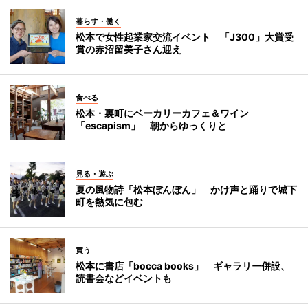
暮らす・働く
松本で女性起業家交流イベント 「J300」大賞受
賞の赤沼留美子さん迎え
食べる
松本・裏町にベーカリーカフェ＆ワイン
「escapism」 朝からゆっくりと
見る・遊ぶ
夏の風物詩「松本ぼんぼん」 かけ声と踊りで城下
町を熱気に包む
買う
松本に書店「bocca books」 ギャラリー併設、
読書会などイベントも