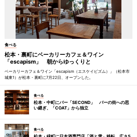
食べる
松本・裏町にベーカリーカフェ＆ワイン
「escapism」 朝からゆっくりと
ベーカリーカフェ＆ワイン「escapism（エスケイピズム）」（松本市
城東1）が松本・裏町に7月22日、オープンした。
食べる
松本・中町にバー「SECOND」 バーの街への思
い継ぎ、「COAT」から独立
食べる
松本・緑町に日本酒専門店「酒と雪」移転 広さ5