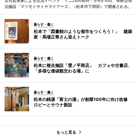
女性起業家による交流イベント「ミニJ300長野」が9月10日、体験型宿
泊施設「マツモトサトヤマドアーズ」（松本市下岡田）で開催される。
暮らす・働く
松本で「図書館のような都市をつくろう！」 建築
家・馬場正尊さん迎えトーク
暮らす・働く
松本に複合施設「雲ノ平商店」 カフェや古書店、
「多様な価値観交わる場」に
暮らす・働く
松本の銭湯「富士の湯」が創業100年に向け改修
ロビーとサウナ新設
もっと見る