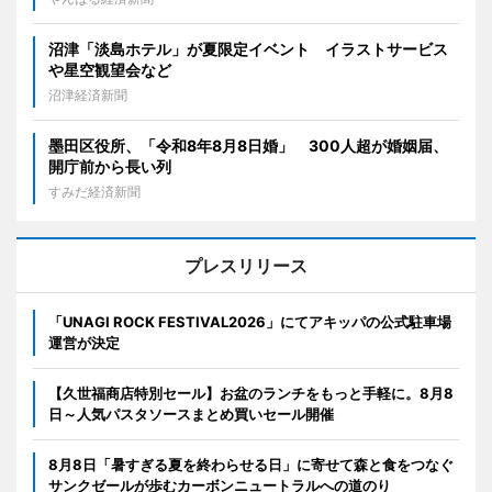
沼津「淡島ホテル」が夏限定イベント イラストサービス
や星空観望会など
沼津経済新聞
墨田区役所、「令和8年8月8日婚」 300人超が婚姻届、
開庁前から長い列
すみだ経済新聞
プレスリリース
「UNAGI ROCK FESTIVAL2026」にてアキッパの公式駐車場
運営が決定
【久世福商店特別セール】お盆のランチをもっと手軽に。8月8
日～人気パスタソースまとめ買いセール開催
8月8日「暑すぎる夏を終わらせる日」に寄せて森と食をつなぐ
サンクゼールが歩むカーボンニュートラルへの道のり