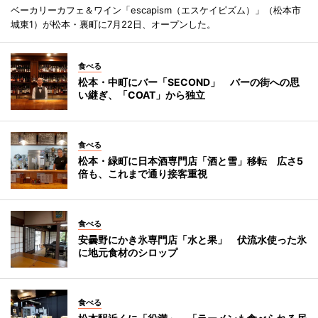
ベーカリーカフェ＆ワイン「escapism（エスケイピズム）」（松本市
城東1）が松本・裏町に7月22日、オープンした。
食べる
松本・中町にバー「SECOND」 バーの街への思
い継ぎ、「COAT」から独立
食べる
松本・緑町に日本酒専門店「酒と雪」移転 広さ5
倍も、これまで通り接客重視
食べる
安曇野にかき氷専門店「水と果」 伏流水使った氷
に地元食材のシロップ
食べる