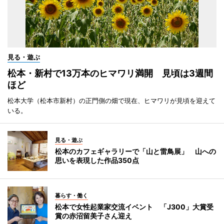
見る・遊ぶ
松本・新村で13万本のヒマワリ満開 見頃は3週間
ほど
松本大学（松本市新村）の正門側の畑で現在、ヒマワリが見頃を迎えて
いる。
見る・遊ぶ
松本のカフェギャラリーで「山と雷鳥展」 山への
思いを表現した作品350点
暮らす・働く
松本で女性起業家交流イベント 「J300」大賞受
賞の赤沼留美子さん迎え