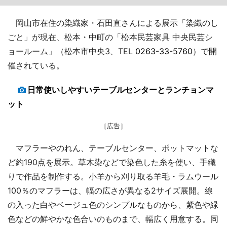
岡山市在住の染織家・石田直さんによる展示「染織のし
ごと」が現在、松本・中町の「松本民芸家具 中央民芸シ
ョールーム」（松本市中央3、TEL
0263-33-5760
）で開
催されている。
日常使いしやすいテーブルセンターとランチョンマ
ット
［広告］
マフラーやのれん、テーブルセンター、ポットマットな
ど約190点を展示。草木染などで染色した糸を使い、手織
りで作品を制作する。小羊から刈り取る羊毛・ラムウール
100％のマフラーは、幅の広さが異なる2サイズ展開。線
の入った白やベージュ色のシンプルなものから、紫色や緑
色などの鮮やかな色合いのものまで、幅広く用意する。同