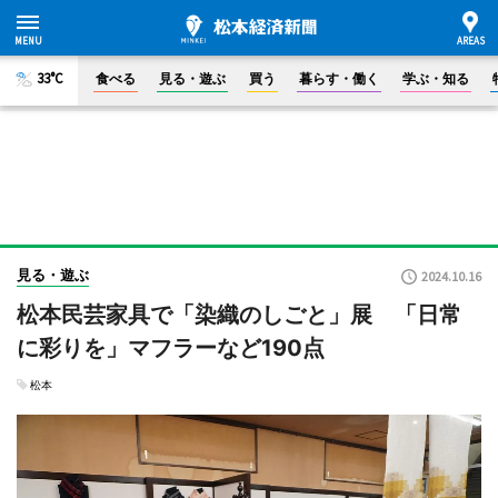
33°C
食べる
見る・遊ぶ
買う
暮らす・働く
学ぶ・知る
見る・遊ぶ
2024.10.16
松本民芸家具で「染織のしごと」展 「日常
に彩りを」マフラーなど190点
松本