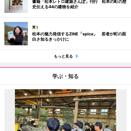
書籍「松本レトロ建築さんぽ」刊行 松本の町の歴
史伝える44の建物を紹介
買う
松本の魅力発信するZINE「spica」 若者が町の面
白さ知るきっかけに
もっと見る
学ぶ・知る