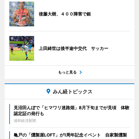
後藤大樹、４００障害で銀
上田綺世は後半途中交代 サッカー
もっと見る
みん経トピックス
見沼田んぼで「ヒマワリ迷路畑」8月下旬までが見頃 体験
認定証の発行も
浦和経済新聞
亀戸の「燻製屋LOFT」が1周年記念イベント 自家製燻製