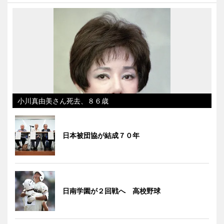
小川真由美さん死去、８６歳
日本被団協が結成７０年
日南学園が２回戦へ 高校野球