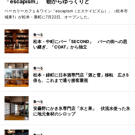
「escapism」 朝からゆっくりと
ベーカリーカフェ＆ワイン「escapism（エスケイピズム）」（松本市
城東1）が松本・裏町に7月22日、オープンした。
食べる
松本・中町にバー「SECOND」 バーの街への思
い継ぎ、「COAT」から独立
食べる
松本・緑町に日本酒専門店「酒と雪」移転 広さ5
倍も、これまで通り接客重視
食べる
安曇野にかき氷専門店「水と果」 伏流水使った氷
に地元食材のシロップ