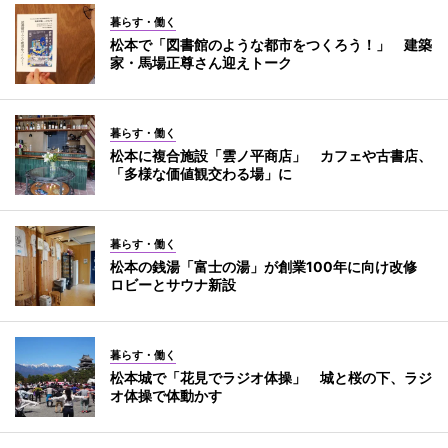
暮らす・働く
松本で「図書館のような都市をつくろう！」 建築
家・馬場正尊さん迎えトーク
暮らす・働く
松本に複合施設「雲ノ平商店」 カフェや古書店、
「多様な価値観交わる場」に
暮らす・働く
松本の銭湯「富士の湯」が創業100年に向け改修
ロビーとサウナ新設
暮らす・働く
松本城で「花見でラジオ体操」 城と桜の下、ラジ
オ体操で体動かす