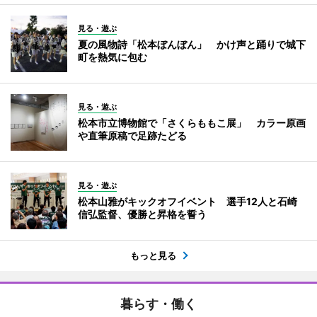
見る・遊ぶ
夏の風物詩「松本ぼんぼん」 かけ声と踊りで城下
町を熱気に包む
見る・遊ぶ
松本市立博物館で「さくらももこ展」 カラー原画
や直筆原稿で足跡たどる
見る・遊ぶ
松本山雅がキックオフイベント 選手12人と石崎
信弘監督、優勝と昇格を誓う
もっと見る
暮らす・働く