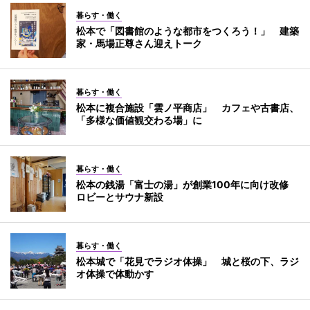
暮らす・働く
松本で「図書館のような都市をつくろう！」 建築
家・馬場正尊さん迎えトーク
暮らす・働く
松本に複合施設「雲ノ平商店」 カフェや古書店、
「多様な価値観交わる場」に
暮らす・働く
松本の銭湯「富士の湯」が創業100年に向け改修
ロビーとサウナ新設
暮らす・働く
松本城で「花見でラジオ体操」 城と桜の下、ラジ
オ体操で体動かす