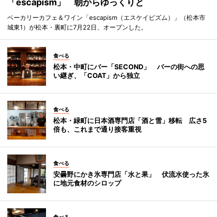
「escapism」 朝からゆっくりと
ベーカリーカフェ＆ワイン「escapism（エスケイピズム）」（松本市
城東1）が松本・裏町に7月22日、オープンした。
食べる
松本・中町にバー「SECOND」 バーの街への思
い継ぎ、「COAT」から独立
食べる
松本・緑町に日本酒専門店「酒と雪」移転 広さ5
倍も、これまで通り接客重視
食べる
安曇野にかき氷専門店「水と果」 伏流水使った氷
に地元食材のシロップ