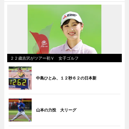
２２歳吉沢がツアー初Ｖ 女子ゴルフ
中島ひとみ、１２秒６２の日本新
山本の力投 大リーグ