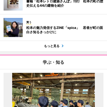
書籍「松本レトロ建築さんぽ」刊行 松本の町の歴
史伝える44の建物を紹介
買う
松本の魅力発信するZINE「spica」 若者が町の面
白さ知るきっかけに
もっと見る
学ぶ・知る