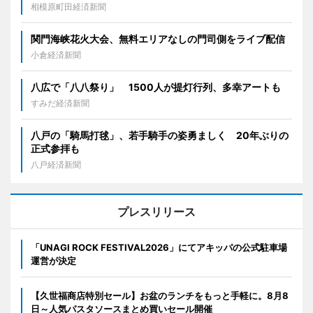
相模原町田経済新聞
関門海峡花火大会、無料エリアなしの門司側をライブ配信
小倉経済新聞
八広で「八八祭り」 1500人が提灯行列、多幸アートも
すみだ経済新聞
八戸の「騎馬打毬」、若手騎手の姿勇ましく 20年ぶりの
正式参拝も
八戸経済新聞
プレスリリース
「UNAGI ROCK FESTIVAL2026」にてアキッパの公式駐車場
運営が決定
【久世福商店特別セール】お盆のランチをもっと手軽に。8月8
日～人気パスタソースまとめ買いセール開催