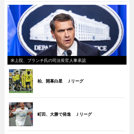
米上院、ブランチ氏の司法長官人事承認
柏、開幕白星 Ｊリーグ
町田、大勝で発進 Ｊリーグ