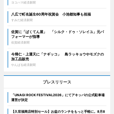
ヨコハマ経済新聞
八広で町名誕生60周年祝賀会 小池都知事も祝福
すみだ経済新聞
佐賀に「ばくてん屋」 「シルク・ドゥ・ソレイユ」元パ
フォーマーが指導
佐賀経済新聞
今帰仁・上運天に「ナギッコ」 島ラッキョウやモズクの
加工品販売
やんばる経済新聞
プレスリリース
「UNAGI ROCK FESTIVAL2026」にてアキッパの公式駐車場
運営が決定
【久世福商店特別セール】お盆のランチをもっと手軽に。8月8