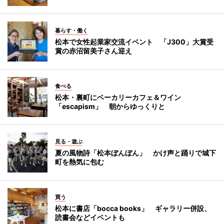
暮らす・働く
松本で女性起業家交流イベント 「J300」大賞受
賞の赤沼留美子さん迎え
食べる
松本・裏町にベーカリーカフェ＆ワイン
「escapism」 朝からゆっくりと
見る・遊ぶ
夏の風物詩「松本ぼんぼん」 かけ声と踊りで城下
町を熱気に包む
買う
松本に書店「bocca books」 ギャラリー併設、
読書会などイベントも