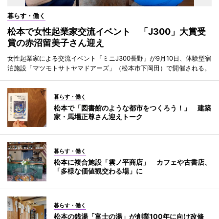
暮らす・働く
松本で女性起業家交流イベント 「J300」大賞受
賞の赤沼留美子さん迎え
女性起業家による交流イベント「ミニJ300長野」が9月10日、体験型宿
泊施設「マツモトサトヤマドアーズ」（松本市下岡田）で開催される。
暮らす・働く
松本で「図書館のような都市をつくろう！」 建築
家・馬場正尊さん迎えトーク
暮らす・働く
松本に複合施設「雲ノ平商店」 カフェや古書店、
「多様な価値観交わる場」に
暮らす・働く
松本の銭湯「富士の湯」が創業100年に向け改修