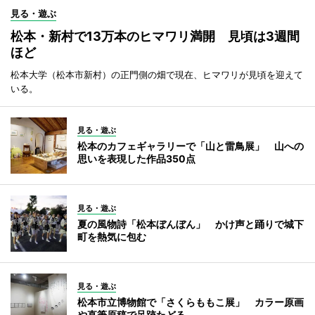
見る・遊ぶ
松本・新村で13万本のヒマワリ満開 見頃は3週間
ほど
松本大学（松本市新村）の正門側の畑で現在、ヒマワリが見頃を迎えて
いる。
見る・遊ぶ
松本のカフェギャラリーで「山と雷鳥展」 山への
思いを表現した作品350点
見る・遊ぶ
夏の風物詩「松本ぼんぼん」 かけ声と踊りで城下
町を熱気に包む
見る・遊ぶ
松本市立博物館で「さくらももこ展」 カラー原画
や直筆原稿で足跡たどる