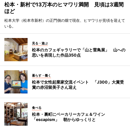
松本・新村で13万本のヒマワリ満開 見頃は3週間
ほど
松本大学（松本市新村）の正門側の畑で現在、ヒマワリが見頃を迎えて
いる。
見る・遊ぶ
松本のカフェギャラリーで「山と雷鳥展」 山への
思いを表現した作品350点
暮らす・働く
松本で女性起業家交流イベント 「J300」大賞受
賞の赤沼留美子さん迎え
食べる
松本・裏町にベーカリーカフェ＆ワイン
「escapism」 朝からゆっくりと