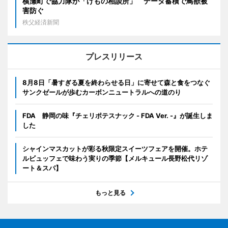
横瀬町で協力隊が「けもの相談所」 データ蓄積で鳥獣被
害防ぐ
秩父経済新聞
プレスリリース
8月8日「暑すぎる夏を終わらせる日」に寄せて森と食をつなぐ
サンクゼールが歩むカーボンニュートラルへの道のり
FDA 静岡の味『チェリポテスナック - FDA Ver. -』が誕生しま
した
シャインマスカットが彩る秋限定スイーツフェアを開催。ホテ
ルビュッフェで味わう実りの季節【メルキュール長野松代リゾ
ート＆スパ】
もっと見る