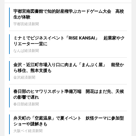
宇都宮南図書館で知的財産権学ぶカードゲーム大会 高校
生が体験
宇都宮経済新聞
ミナミでビジネスイベント「RISE KANSAI」 起業家やク
リエーター一堂に
なんば経済新聞
金沢・近江町市場入り口に肉まん「まんぷく屋」 能登か
ら移住、熊本支援も
金沢経済新聞
春日部のヒマワリスポット準備万端 開花はまだ先、天候
の影響で遅れ
春日部経済新聞
弁天町の「空庭温泉」で夏イベント 妖怪テーマに参加型
ショーや謎解きも
大阪ベイ経済新聞