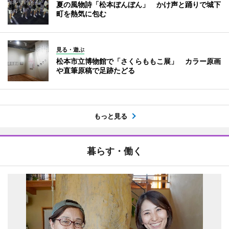
夏の風物詩「松本ぼんぼん」 かけ声と踊りで城下
町を熱気に包む
見る・遊ぶ
松本市立博物館で「さくらももこ展」 カラー原画
や直筆原稿で足跡たどる
もっと見る
暮らす・働く