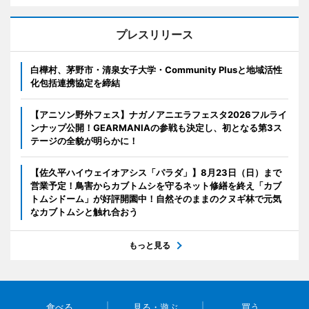
プレスリリース
白樺村、茅野市・清泉女子大学・Community Plusと地域活性
化包括連携協定を締結
【アニソン野外フェス】ナガノアニエラフェスタ2026フルライ
ンナップ公開！GEARMANIAの参戦も決定し、初となる第3ス
テージの全貌が明らかに！
【佐久平ハイウェイオアシス「パラダ」】8月23日（日）まで
営業予定！鳥害からカブトムシを守るネット修繕を終え「カブ
トムシドーム」が好評開園中！自然そのままのクヌギ林で元気
なカブトムシと触れ合おう
もっと見る
食べる
見る・遊ぶ
買う