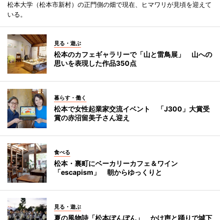
松本大学（松本市新村）の正門側の畑で現在、ヒマワリが見頃を迎えて
いる。
見る・遊ぶ
松本のカフェギャラリーで「山と雷鳥展」 山への
思いを表現した作品350点
暮らす・働く
松本で女性起業家交流イベント 「J300」大賞受
賞の赤沼留美子さん迎え
食べる
松本・裏町にベーカリーカフェ＆ワイン
「escapism」 朝からゆっくりと
見る・遊ぶ
夏の風物詩「松本ぼんぼん」 かけ声と踊りで城下