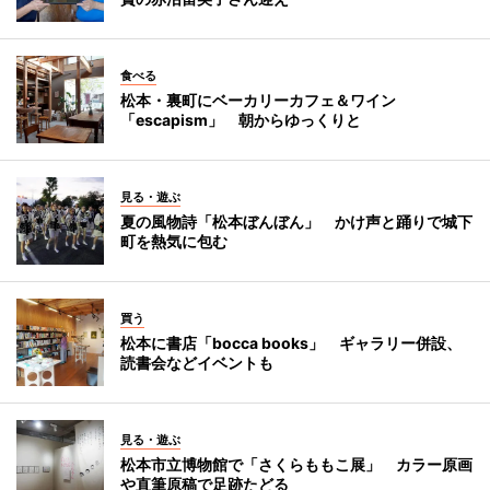
食べる
松本・裏町にベーカリーカフェ＆ワイン
「escapism」 朝からゆっくりと
見る・遊ぶ
夏の風物詩「松本ぼんぼん」 かけ声と踊りで城下
町を熱気に包む
買う
松本に書店「bocca books」 ギャラリー併設、
読書会などイベントも
見る・遊ぶ
松本市立博物館で「さくらももこ展」 カラー原画
や直筆原稿で足跡たどる