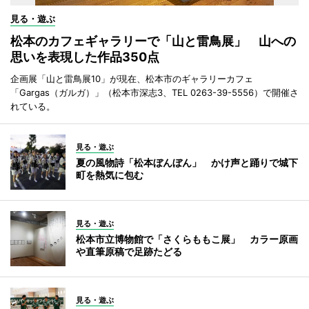
見る・遊ぶ
松本のカフェギャラリーで「山と雷鳥展」 山への
思いを表現した作品350点
企画展「山と雷鳥展10」が現在、松本市のギャラリーカフェ
「Gargas（ガルガ）」（松本市深志3、TEL 0263-39-5556）で開催さ
れている。
見る・遊ぶ
夏の風物詩「松本ぼんぼん」 かけ声と踊りで城下
町を熱気に包む
見る・遊ぶ
松本市立博物館で「さくらももこ展」 カラー原画
や直筆原稿で足跡たどる
見る・遊ぶ