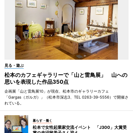
見る・遊ぶ
松本のカフェギャラリーで「山と雷鳥展」 山への
思いを表現した作品350点
企画展「山と雷鳥展10」が現在、松本市のギャラリーカフェ
「Gargas（ガルガ）」（松本市深志3、TEL 0263-39-5556）で開催さ
れている。
暮らす・働く
松本で女性起業家交流イベント 「J300」大賞受
賞の赤沼留美子さん迎え