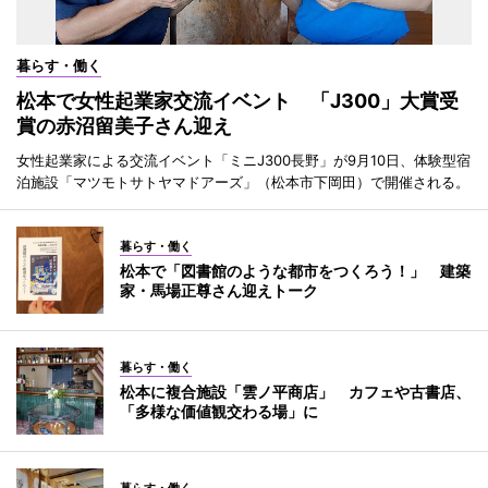
暮らす・働く
松本で女性起業家交流イベント 「J300」大賞受
賞の赤沼留美子さん迎え
女性起業家による交流イベント「ミニJ300長野」が9月10日、体験型宿
泊施設「マツモトサトヤマドアーズ」（松本市下岡田）で開催される。
暮らす・働く
松本で「図書館のような都市をつくろう！」 建築
家・馬場正尊さん迎えトーク
暮らす・働く
松本に複合施設「雲ノ平商店」 カフェや古書店、
「多様な価値観交わる場」に