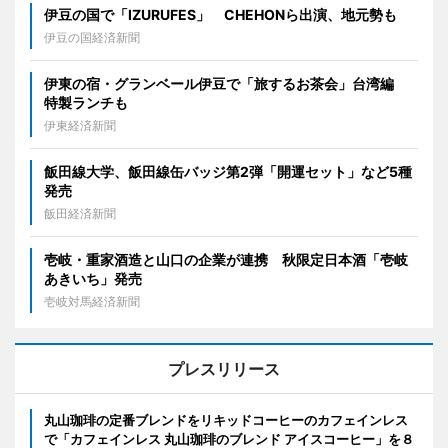
伊豆の国で「IZURUFES」 CHEHONら出演、地元勢も
伊豆の国経済新聞
伊東の宿・グランベール伊豆で「旅するお茶会」台湾編
特製ランチも
伊東経済新聞
飯田線大学、飯田線缶バッジ第2弾「開運セット」など5種
発売
飯田経済新聞
壱岐・重家酒造と山口の企業が連携 秋限定日本酒「壱岐
あきいち」発売
壱岐対馬経済新聞
プレスリリース
丸山珈琲の定番ブレンドをリキッドコーヒーのカフェインレス
で「カフェインレス 丸山珈琲のブレンド アイスコーヒー」を８