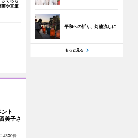
「さくらも
原画や直筆
平和への祈り、灯籠流しに
もっと見る
イベント
沼留美子さ
J300長