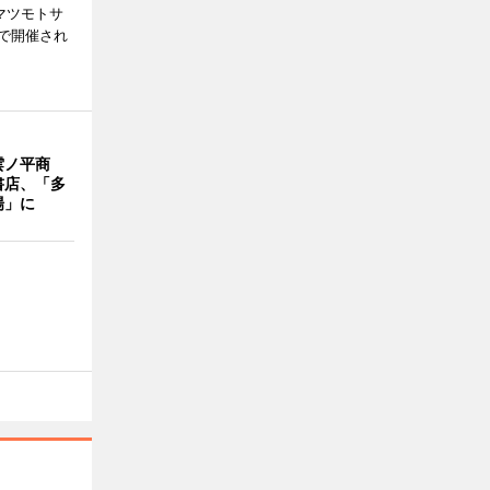
マツモトサ
で開催され
雲ノ平商
書店、「多
場」に