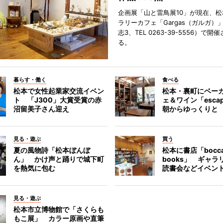
企画展「山と雷鳥展10」が現在、
ラリーカフェ「Gargas（ガルガ）
志3、TEL 0263-39-5556）で開
る。
暮らす・働く
食べる
松本で女性起業家交流イベン
松本・裏町にベー
ト 「J300」大賞受賞の赤
ェ＆ワイン「esca
沼留美子さん迎え
朝からゆっくりと
見る・遊ぶ
買う
夏の風物詩「松本ぼんぼ
松本に書店「bocc
ん」 かけ声と踊りで城下町
books」 ギャ
を熱気に包む
読書会などイベン
見る・遊ぶ
松本市立博物館で「さくらも
もこ展」 カラー原画や直筆