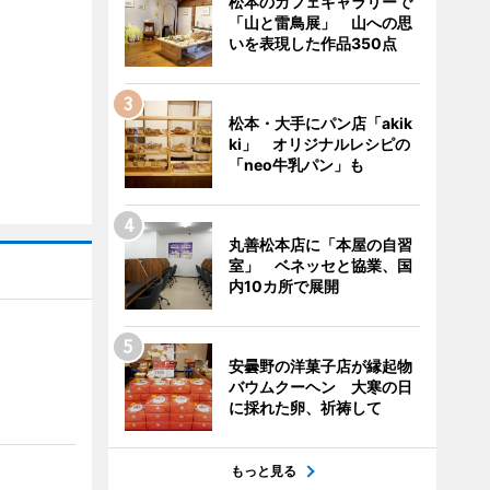
松本のカフェギャラリーで
「山と雷鳥展」 山への思
いを表現した作品350点
松本・大手にパン店「akik
ki」 オリジナルレシピの
「neo牛乳パン」も
丸善松本店に「本屋の自習
室」 ベネッセと協業、国
内10カ所で展開
安曇野の洋菓子店が縁起物
」
バウムクーヘン 大寒の日
に採れた卵、祈祷して
もっと見る