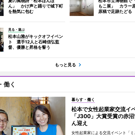
夏の風物詩「松本ぼんぼ
松本市立博物館で
ん」 かけ声と踊りで城下町
もこ展」 カラー
を熱気に包む
原稿で足跡たどる
見る・遊ぶ
松本山雅がキックオフイベン
ト 選手12人と石崎信弘監
督、優勝と昇格を誓う
もっと見る
・働く
暮らす・働く
松本で女性起業家交流
「J300」大賞受賞の赤
ん迎え
女性起業家による交流イベント「ミニ