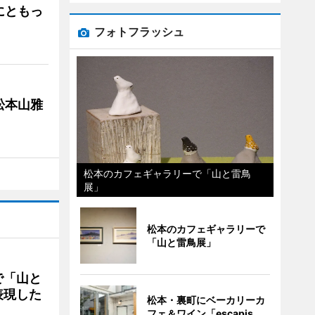
にともっ
フォトフラッシュ
松本山雅
松本のカフェギャラリーで「山と雷鳥
展」
松本のカフェギャラリーで
「山と雷鳥展」
で「山と
表現した
松本・裏町にベーカリーカ
フェ＆ワイン「escapis