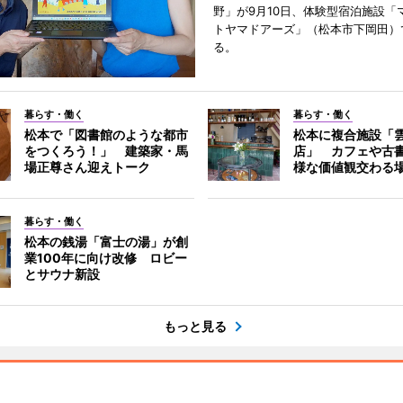
野」が9月10日、体験型宿泊施設「
トヤマドアーズ」（松本市下岡田）
る。
暮らす・働く
暮らす・働く
松本で「図書館のような都市
松本に複合施設「
をつくろう！」 建築家・馬
店」 カフェや古
場正尊さん迎えトーク
様な価値観交わる
暮らす・働く
松本の銭湯「富士の湯」が創
業100年に向け改修 ロビー
とサウナ新設
もっと見る