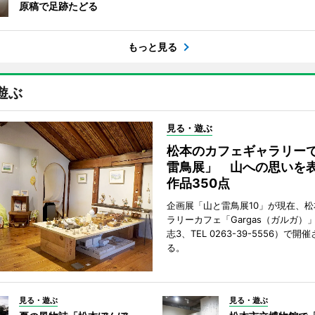
原稿で足跡たどる
もっと見る
遊ぶ
見る・遊ぶ
松本のカフェギャラリー
雷鳥展」 山への思いを
作品350点
企画展「山と雷鳥展10」が現在、
ラリーカフェ「Gargas（ガルガ）
志3、TEL 0263-39-5556）で開
る。
見る・遊ぶ
見る・遊ぶ