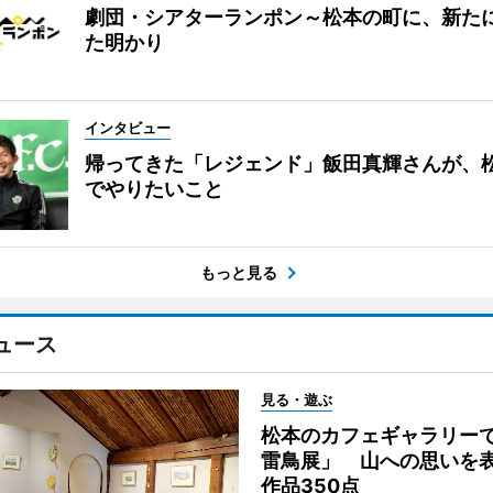
劇団・シアターランポン～松本の町に、新た
た明かり
インタビュー
帰ってきた「レジェンド」飯田真輝さんが、
でやりたいこと
もっと見る
ュース
見る・遊ぶ
松本のカフェギャラリー
雷鳥展」 山への思いを
作品350点