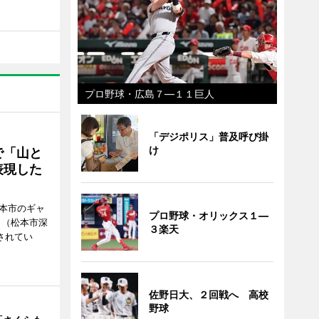
プロ野球・広島７―１１巨人
「デジポリス」普及呼び掛
け
で「山と
表現した
松本市のギャ
プロ野球・オリックス１―
」（松本市深
３楽天
催されてい
佐野日大、２回戦へ 高校
野球