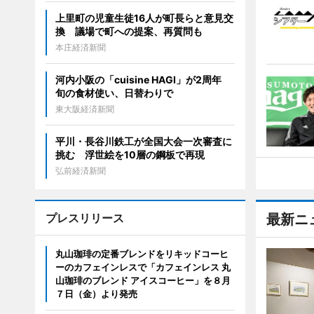
上里町の児童生徒16人が町長らと意見交
換 議場で町への提案、再質問も
本庄経済新聞
河内小阪の「cuisine HAGI」が2周年
旬の食材使い、日替わりで
東大阪経済新聞
平川・長谷川鉄工が全国大会一次審査に
挑む 浮世絵を10層の鋼板で再現
弘前経済新聞
プレスリリース
最新ニ
丸山珈琲の定番ブレンドをリキッドコーヒ
ーのカフェインレスで「カフェインレス 丸
山珈琲のブレンド アイスコーヒー」を８月
７日（金）より発売