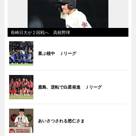
長崎日大が２回戦へ 高校野球
喜ぶ植中 Ｊリーグ
鹿島、逆転で白星発進 Ｊリーグ
あいさつされる悠仁さま