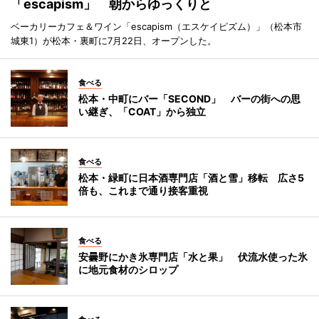
「escapism」 朝からゆっくりと
ベーカリーカフェ＆ワイン「escapism（エスケイピズム）」（松本市
城東1）が松本・裏町に7月22日、オープンした。
食べる
松本・中町にバー「SECOND」 バーの街への思
い継ぎ、「COAT」から独立
食べる
松本・緑町に日本酒専門店「酒と雪」移転 広さ5
倍も、これまで通り接客重視
食べる
安曇野にかき氷専門店「水と果」 伏流水使った氷
に地元食材のシロップ