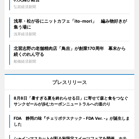
弘前経済新聞
浅草・松が谷にニットカフェ「ito-mori」 編み物好きが
集う場に
浅草経済新聞
北習志野の老舗精肉店「鳥吉」が創業170周年 幕末から
続くのれん守る
船橋経済新聞
プレスリリース
8月8日「暑すぎる夏を終わらせる日」に寄せて森と食をつなぐ
サンクゼールが歩むカーボンニュートラルへの道のり
FDA 静岡の味『チェリポテスナック - FDA Ver. -』が誕生しま
した
シャインマスカットが彩る秋限定スイーツフェアを開催。ホテ