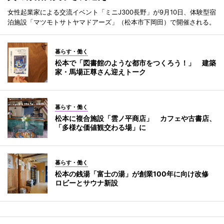
女性起業家による交流イベント「ミニJ300長野」が9月10日、体験型宿
泊施設「マツモトサトヤマドアーズ」（松本市下岡田）で開催される。
暮らす・働く
松本で「図書館のような都市をつくろう！」 建築
家・馬場正尊さん迎えトーク
暮らす・働く
松本に複合施設「雲ノ平商店」 カフェや古書店、
「多様な価値観交わる場」に
暮らす・働く
松本の銭湯「富士の湯」が創業100年に向け改修
ロビーとサウナ新設